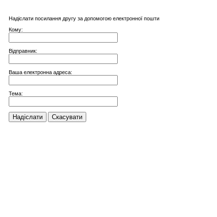
Надіслати посилання другу за допомогою електронної пошти
Кому:
Відправник:
Ваша електронна адреса:
Тема:
Надіслати
Скасувати