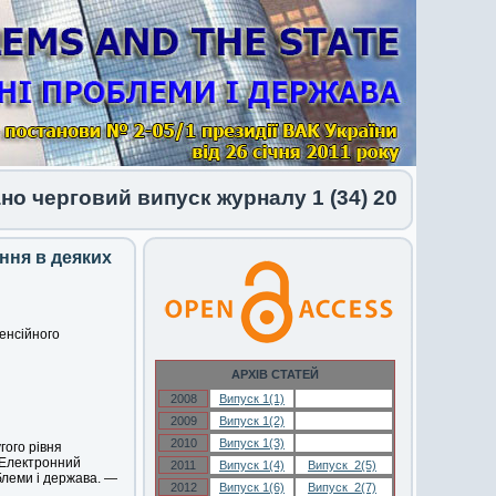
черговий випуск журналу 1 (34) 2026
ння в деяких
енсійного
АРХІВ СТАТЕЙ
2008
Випуск 1(1)
Випуск 1(1)
2009
Випуск 1(2)
Випуск 1(2)
2010
Випуск 1(3)
Випуск 1(3)
гого рівня
 [Електронний
2011
Випуск 1(4)
Випуск 2(5)
облеми і держава. —
2012
Випуск 1(6)
Випуск 2(7)