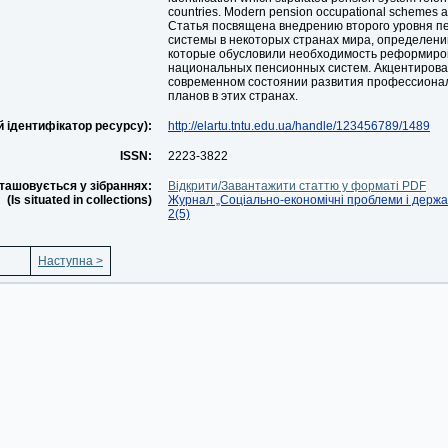
countries. Modern pension occupational schemes ar
Статья посвящена внедрению второго уровня п
системы в некоторых странах мира, определени
которые обусловили необходимость реформиро
национальных пенсионных систем. Акцентирова
современном состоянии развития профессиона
планов в этих странах.
й ідентифікатор ресурсу):
http://elartu.tntu.edu.ua/handle/123456789/1489
ISSN:
2223-3822
ташовується у зібраннях:
Відкрити/Завантажити статтю у форматі PDF
(Is situated in collections)
Журнал „Соціально-економічні проблеми і держав
2(5)
Наступна >