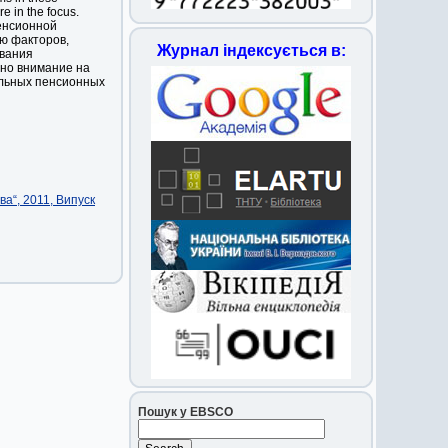
e in the focus.
енсионной
ю факторов,
Журнал індексується в:
вания
но внимание на
льных пенсионных
а“, 2011, Випуск
Пошук у EBSCO