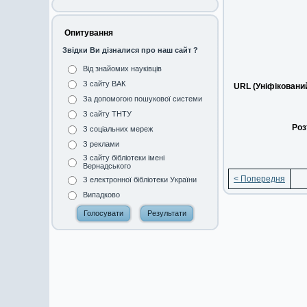
Опитування
Звідки Ви дізналися про наш сайт ?
Від знайомих науківців
З сайту ВАК
URL (Уніфіковани
За допомогою пошукової системи
З сайту ТНТУ
Роз
З соціальних мереж
З реклами
З сайту бібліотеки імені
Вернадського
< Попередня
З електронної бібліотеки України
Випадково