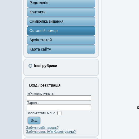
Редколегія
Контакти
Символіка видання
Останній номер
Архів статей
Карта сайту
Інші рубрики
Вхід / реєстрація
Ім'я користувача
Пароль
К
Запам'ятати мене
Забули свій пароль?
Забули своє Ім’я Користувача?