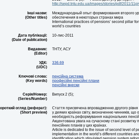
http://sepd.tntu.edu.ua/images/stories/pdf/2011/11pi
Інші назви:
Международный опыт формирования второго ур
(Other titles)
обеспечения в некоторых странах мира
International practices of pensions’ second pillar f
world’s countries
Дата публікації:
10-лис-2011
(Date of publication)
Видавник:
ТНТУ, АСУ
(Editor)
УДК:
336.69
(UDC)
Ключові слова:
пенсійна система
(Key words)
професійні пенсійні плани
пенсійні внески
Серія/Номер:
Випуск 2 (5);
(Series/Number)
ороткий огляд (реферат):
Стаття присвячена впровадженню другого рівня 
(Short preview)
у деяких країнах світу, визначенню чинників, що
необхідність реформування національних пенсій
Акцентована увага на сучасному стані розвитку
пенсійних планів у цих країнах.
Article is dedicated to the issue of second level of
implementation in the world’s different countries an
identification which stipulated pension system refor