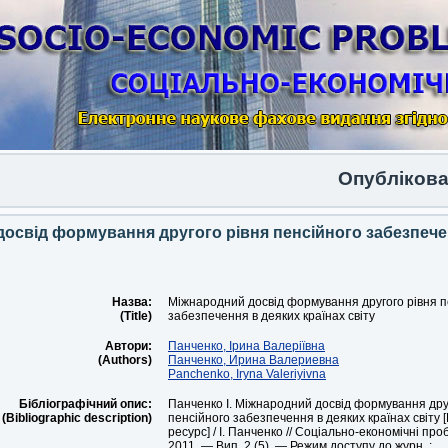
Опубліковано 
освід формування другого рівня пенсійного забезпече
Назва:
Міжнародний досвід формування другого рівня п
(Title)
забезпечення в деяких країнах світу
Автори:
Панченко, Ірина Валеріївна
(Authors)
Панченко, Ирина Валериевна
Panchenko, Iryna Valeriyivna
Бібліографічний опис:
Панченко І. Міжнародний досвід формування дру
(Bibliographic description)
пенсійного забезпечення в деяких країнах світу
ресурс] / І. Панченко // Соціально-економічні пр
2011. — Вип. 2 (5). — Режим доступу до журн. :