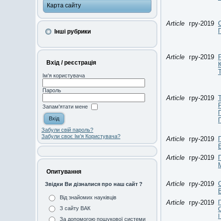
Карта сайту
Article
гру-2019
Інші рубрики
Article
гру-2019
Вхід / реєстрація
Ім'я користувача
Пароль
Article
гру-2019
Запам'ятати мене
Забули свій пароль?
Забули своє Ім’я Користувача?
Article
гру-2019
Article
гру-2019
Опитування
Article
гру-2019
Звідки Ви дізналися про наш сайт ?
Від знайомих науківців
Article
гру-2019
З сайту ВАК
За допомогою пошукової системи