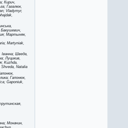
а; Кирич,
га; Гагалюк,
an; Vladymyr,
ohajdak,
инська,
; Бакушевич,
рия; Мартыняк,
ia; Martyniak,
 Іванна; Шведа,
а; Луцикив,
я; Kuzhda,
; Shveda, Natalia
Гапонюк,
лика; Гапонюк,
ica; Gaponiuk,
,
трутинская,
ина; Моначин,
nachyn,