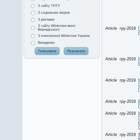
З сайту ТНТУ
З соціальних мереж
З реклами
З сайту бібліотеки імені
Article
гру-2019
Вернадського
З електронної бібліотеки України
Випадково
Article
гру-2019
Article
гру-2019
Article
гру-2019
Article
гру-2019
Article
гру-2019