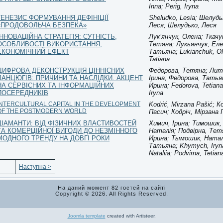
Inna; Perig, Iryna
ГЕНЕЗИС ФОРМУВАННЯ ДЕФІНІЦІЇ
Sheludko, Lesia; Шелудь
«ПРОДОВОЛЬЧА БЕЗПЕКА»
Леся; Шелудько, Леся
ІННОВАЦІЙНА СТРАТЕГІЯ: СУТНІСТЬ,
Лук’янчук, Олена; Ткачу
ОСОБЛИВОСТІ ВИКОРИСТАННЯ,
Тетяна; Лукьянчук, Еле
ЕКОНОМІЧНИЙ ЕФЕКТ
Татьяна; Lukianchuk, Ol
Tatiana
ЦИФРОВА ДЕКОНСТРУКЦІЯ ЦІННІСНИХ
Федорова, Тетяна; Лит
ЛАНЦЮГІВ: ПРИЧИНИ ТА НАСЛІДКИ. АКЦЕНТ
Ірина; Федорова, Татья
НА СЕРВІСНИХ ТА ІНФОРМАЦІЙНИХ
Ирина; Fedorova, Tetiana
ПОСЕРЕДНИКІВ
Iryna
INTERCULTURAL CAPITAL IN THE DEVELOPMENT
Kodrić, Mirzana Pašić; 
OF THE POSTMODERN WORLD
Пасич; Кодріч, Мірзана 
ДІАМАНТИ: ВІД ФІЗИЧНИХ ВЛАСТИВОСТЕЙ
Химич, Ірина; Тимошик,
ТА КОМЕРЦІЙНОЇ ВИГОДИ ДО НЕЗМІННОГО
Наталія; Подвірна, Тет
МОДНОГО ТРЕНДУ НА ДОВГІ РОКИ
Ирина; Тымошик, Натал
Татьяна; Khymych, Iryn
Nataliia; Podvirna, Tetian
Наступна >
На даний момент 82 гостей на сайті
Copyright © 2026. All Rights Reserved.
Joomla template
created with Artisteer.