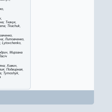
ко,
к,
на; Ткачук,
ena; Tkachuk,
овченко,
на; Литовченко,
; Lytovchenko,
Кодрич, Мирзана
Пасіч
яна; Химич,
ия; Подвирная,
a; Tymoshyk,
a