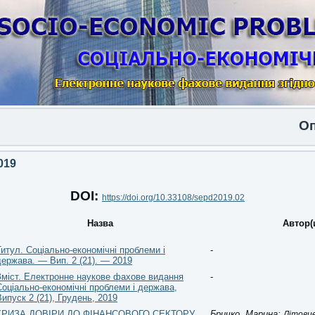
Опублі
019
DOI:
https://doi.org/10.33108/sepd2019.02
Назва
Автор(
Титул. Соціально-економічні проблеми і
-
держава. — Вип. 2 (21). — 2019
Зміст. Електронне наукове фахове видання
-
Соціально-економічні проблеми і держава,
Випуск 2 (21), Грудень, 2019
КРИЗА ДОВІРИ ДО ФІНАНСОВОГО СЕКТОРУ
Бричко, Марина;
Літовце