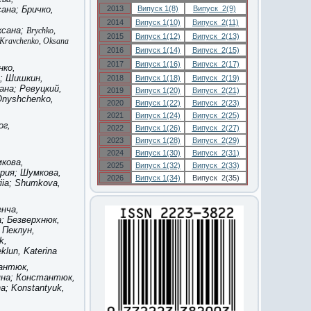
сана;
Бричко,
2013
Випуск 1(8)
Випуск 2(9)
2014
Випуск 1(10)
Випуск 2(11)
ксана;
Brychko,
2015
Випуск 1(12)
Випуск 2(13)
 Kravchen
ko, Oksana
2016
Випуск 1(14)
Випуск 2(15)
2017
Випуск 1(16)
Випуск 2(17)
нко,
н; Шишкин,
2018
Випуск 1(18)
Випуск 2(19)
ана; Ревуцкий,
2019
Випуск 1(20)
Випуск 2(21)
 Onyshchenko,
2020
Випуск 1(22)
Випуск 2(23)
2021
Випуск 1(24)
Випуск 2(25)
ог,
2022
Випуск 1(26)
Випуск 2(27)
2023
Випуск 1(28)
Випуск 2(29)
2024
Випуск 1(30)
Випуск 2(31)
мкова,
2025
Випуск 1(32)
Випуск 2(33)
рия; Шумкова,
2026
Випуск 1(34)
Випуск 2(35)
iia; Shumkova,
нча,
а; Безверхнюк,
 Пеклун,
k,
eklun, Katerina
антюк,
яна; Константюк,
a; Konstantyuk,