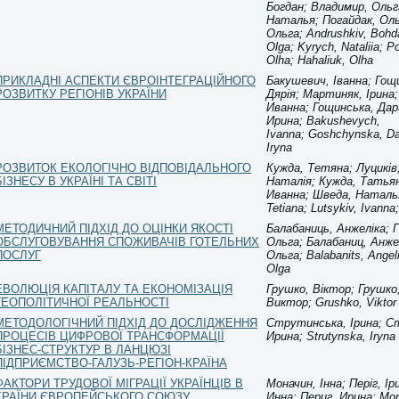
Богдан; Владимир, Ольг
Наталья; Погайдак, Оль
Ольга; Andrushkiv, Bohd
Olga; Kyrych, Nataliia; P
Olha; Hahaliuk, Olha
ПРИКЛАДНІ АСПЕКТИ ЄВРОІНТЕГРАЦІЙНОГО
Бакушевич, Іванна; Гощ
РОЗВИТКУ РЕГІОНІВ УКРАЇНИ
Дярія; Мартиняк, Ірина
Иванна; Гощинська, Да
Ирина; Bakushevych,
Ivanna; Goshchynska, Dar
Iryna
РОЗВИТОК ЕКОЛОГІЧНО ВІДПОВІДАЛЬНОГО
Кужда, Тетяна; Луциків,
БІЗНЕСУ В УКРАЇНІ ТА СВІТІ
Наталія; Кужда, Татьян
Иванна; Шведа, Наталь
Tetiana; Lutsykiv, Ivanna
МЕТОДИЧНИЙ ПІДХІД ДО ОЦІНКИ ЯКОСТІ
Балабаниць, Анжеліка; 
ОБСЛУГОВУВАННЯ СПОЖИВАЧІВ ГОТЕЛЬНИХ
Ольга; Балабаниц, Анже
ПОСЛУГ
Ольга; Balabanits, Angel
Olga
ЕВОЛЮЦІЯ КАПІТАЛУ ТА ЕКОНОМІЗАЦІЯ
Грушко, Віктор; Грушко
ГЕОПОЛІТИЧНОЇ РЕАЛЬНОСТІ
Виктор; Grushko, Viktor
МЕТОДОЛОГІЧНИЙ ПІДХІД ДО ДОСЛІДЖЕННЯ
Струтинська, Ірина; С
ПРОЦЕСІВ ЦИФРОВОЇ ТРАНСФОРМАЦІЇ
Ирина; Strutynska, Iryna
БІЗНЕС-СТРУКТУР В ЛАНЦЮЗІ
ПІДПРИЄМСТВО-ГАЛУЗЬ-РЕГІОН-КРАЇНА
ФАКТОРИ ТРУДОВОЇ МІГРАЦІЇ УКРАЇНЦІВ В
Моначин, Інна; Періг, Ір
КРАЇНИ ЄВРОПЕЙСЬКОГО СОЮЗУ
Инна; Периг, Ирина; Mo