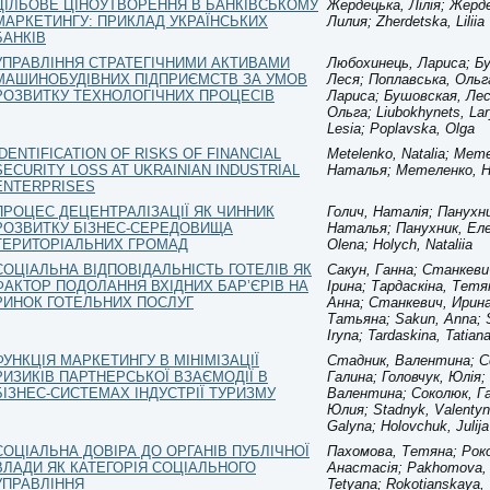
ЦІЛЬОВЕ ЦІНОУТВОРЕННЯ В БАНКІВСЬКОМУ
Жердецька, Лілія; Жерд
МАРКЕТИНГУ: ПРИКЛАД УКРАЇНСЬКИХ
Лилия; Zherdetska, Liliia
БАНКІВ
УПРАВЛІННЯ СТРАТЕГІЧНИМИ АКТИВАМИ
Любохинець, Лариса; Б
МАШИНОБУДІВНИХ ПІДПРИЄМСТВ ЗА УМОВ
Леся; Поплавська, Ольг
РОЗВИТКУ ТЕХНОЛОГІЧНИХ ПРОЦЕСІВ
Лариса; Бушовская, Лес
Ольга; Liubokhynets, La
Lesia; Poplavska, Olga
IDENTIFICATION OF RISKS OF FINANCIAL
Metelenko, Natalia; Мет
SECURITY LOSS AT UKRAINIAN INDUSTRIAL
Наталья; Метеленко, 
ENTERPRISES
ПРОЦЕС ДЕЦЕНТРАЛІЗАЦІЇ ЯК ЧИННИК
Голич, Наталія; Панухни
РОЗВИТКУ БІЗНЕС-СЕРЕДОВИЩА
Наталья; Панухник, Еле
ТЕРИТОРІАЛЬНИХ ГРОМАД
Olena; Holych, Nataliia
СОЦІАЛЬНА ВІДПОВІДАЛЬНІСТЬ ГОТЕЛІВ ЯК
Сакун, Ганна; Станкеви
ФАКТОР ПОДОЛАННЯ ВХІДНИХ БАР’ЄРІВ НА
Ірина; Тардаскіна, Тетя
РИНОК ГОТЕЛЬНИХ ПОСЛУГ
Анна; Станкевич, Ирина
Татьяна; Sakun, Anna; 
Iryna; Tardaskina, Tatian
ФУНКЦІЯ МАРКЕТИНГУ В МІНІМІЗАЦІЇ
Стадник, Валентина; С
РИЗИКІВ ПАРТНЕРСЬКОЇ ВЗАЄМОДІЇ В
Галина; Головчук, Юлія;
БІЗНЕС-СИСТЕМАХ ІНДУСТРІЇ ТУРИЗМУ
Валентина; Соколюк, Га
Юлия; Stadnyk, Vаlentyn
Galyna; Holovchuk, Julija
СОЦІАЛЬНА ДОВІРА ДО ОРГАНІВ ПУБЛІЧНОЇ
Пахомова, Тетяна; Рок
ВЛАДИ ЯК КАТЕГОРІЯ СОЦІАЛЬНОГО
Анастасія; Pakhomova,
УПРАВЛІННЯ
Tetyana; Rokotianskaya,