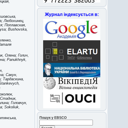
ецкая,
Журнал індексується в:
ушовська,
а; Любохинец,
я; Поплавская,
rysa; Bushovska,
еленко,
Наталя
к, Олена; Голич,
на; Panukhnyk,
ч,
на; Сакун,
; Тардаскина,
Stankevych,
a
околюк,
 Стадник,
лина; Головчук,
a; Sokoliuk,
Пошук у EBSCO
отянська,