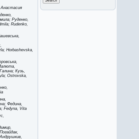
, Анастасия
денко,
мила; Руденко,
mila; Rudenko,
башевська,
,
la; Horbashevska,
ровська,
 Малюта,
алина; Кузь,
yla; Ostrovska,
нко,
ia
на,
на; Федина,
; Fedyna, Vita
ус,
димир,
 Погайдак,
 Андрушкив,