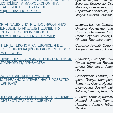
ЕКОНОМІКИ ТА МАКРОЕКОНОМІЧНА
Кравченко, Ок
Вероніка;
СТАБІЛЬНІСТЬ: СТРУКТУРНЕ
Марина;
Литовцева,
МОДЕЛЮВАННЯ ЗВ'ЯЗКІВ
Вероника;
Кравченко, О
Maryna; Litovtseva, Veronika;
ОРГАНІЗАЦІЯ ВНУТРІШНЬОВИРОБНИЧИХ
Шишкін, Віктор; Онище
ПЕРЕВЕЗЕНЬ ЯК ЗАСІБ ПІДВИЩЕННЯ
Оксана; Ревуцький, Іва
КОНКУРЕНТОСПРОМОЖНОСТІ
Виктор; Онищенко, Окс
ПРОМИСЛОВОГО СЕКТОРУ КРАЇНИ
Иван; Shyshkin, Viktor;
Oksana; Revutsky, Ivan
ІНТЕРНЕТ-ЕКОНОМІКА: ЕВОЛЮЦІЯ ВІД
Семеног, Андрій; Семен
ТЕОРІЇ ІНФОРМАЦІЙНОГО ДО МЕРЕЖЕВОГО
Андрей; Semenog, Andrii
СУСПІЛЬСТВА
УПРАВЛІННЯ АСОРТИМЕНТНОЮ ПОЛІТИКОЮ
Шумкова, Вікторія; Шу
АГРАРНОГО ПІДПРИЄМСТВА
Олена; Шумкова, Викто
Елена; Shumkova, Viktor
Olena
ЗАСТОСУВАННЯ ІНСТРУМЕНТІВ
Безверхнюк, Тетяна; Се
ПОРТФЕЛЬНОГО УПРАВЛІННЯ В РОЗВИТКУ
Ірина; Пєклун, Катерин
ТЕРИТОРІЙ
Татьяна; Сенча, Ирина;
Екатерина; Bezverkhnui
Tatiana; Sencha, Irina; P
ІННОВАЦІЙНА АКТИВНІСТЬ ЗАБУДОВНИКІВ В
Винник, Тетяна; Конст
КОНТЕКСТІ СТАЛОГО РОЗВИТКУ
Наталія; Винник, Тать
Наталья; Vynnyk, Tetian
Natalia