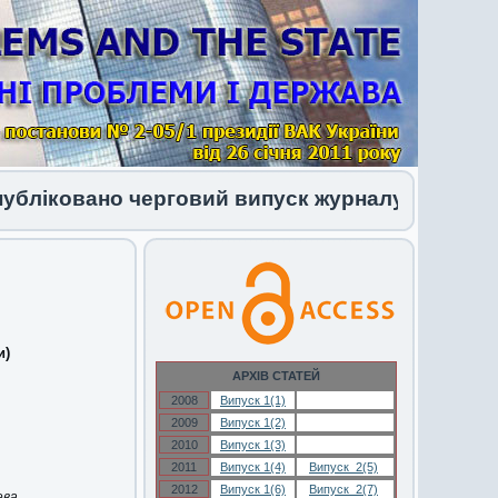
ковано черговий випуск журналу 1 (34) 2026
и)
АРХІВ СТАТЕЙ
2008
Випуск 1(1)
Випуск 1(1)
2009
Випуск 1(2)
Випуск 1(2)
2010
Випуск 1(3)
Випуск 1(3)
2011
Випуск 1(4)
Випуск 2(5)
2012
Випуск 1(6)
Випуск 2(7)
ва,