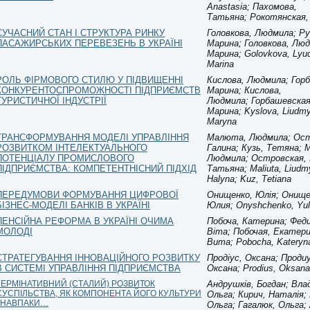
Anastasia; Пахомова,
Татьяна; Рокотянская
СУЧАСНИЙ СТАН І СТРУКТУРА РИНКУ
Головкова, Людмила; Ру
ПАСАЖИРСЬКИХ ПЕРЕВЕЗЕНЬ В УКРАЇНІ
Марина; Головкова, Люд
Марина; Golovkova, Lyud
Marina
РОЛЬ ФІРМОВОГО СТИЛЮ У ПІДВИЩЕННІ
Кислова, Людмила; Гор
КОНКУРЕНТОСПРОМОЖНОСТІ ПІДПРИЄМСТВ
Марина; Кислова,
ТУРИСТИЧНОЇ ІНДУСТРІЇ
Людмила; Горбашевская
Марина; Kyslova, Liudmy
Maryna
ТРАНСФОРМУВАННЯ МОДЕЛІ УПРАВЛІННЯ
Малюта, Людмила; Ост
РОЗВИТКОМ ІНТЕЛЕКТУАЛЬНОГО
Галина; Кузь, Тетяна;
ПОТЕНЦІАЛУ ПРОМИСЛОВОГО
Людмила; Островская, Г
ПІДПРИЄМСТВА: КОМПЕТЕНТНІСНИЙ ПІДХІД
Татьяна; Maliuta, Liudm
Halyna; Kuz, Тetiana
ПЕРЕДУМОВИ ФОРМУВАННЯ ЦИФРОВОЇ
Онищенко, Юлія; Онище
БІЗНЕС-МОДЕЛІ БАНКІВ В УКРАЇНІ
Юлия; Onyshchenko, Yul
ПЕНСІЙНА РЕФОРМА В УКРАЇНІ ОЧИМА
Побоча, Катерина; Феди
МОЛОДІ
Віта; Побочая, Екатери
Вита; Pobocha, Kateryna
СТРАТЕГУВАННЯ ІННОВАЦІЙНОГО РОЗВИТКУ
Продіус, Оксана; Проди
В СИСТЕМІ УПРАВЛІННЯ ПІДПРИЄМСТВА
Оксана; Prodius, Oksana
ГЕРМІНАТИВНИЙ (СТАЛИЙ) РОЗВИТОК
Андрушків, Богдан; Вла
СУСПІЛЬСТВА, ЯК КОМПОНЕНТА ЙОГО КУЛЬТУРИ
Ольга; Кирич, Наталія;
І НАВПАКИ…
Ольга; Гагалюк, Ольга;