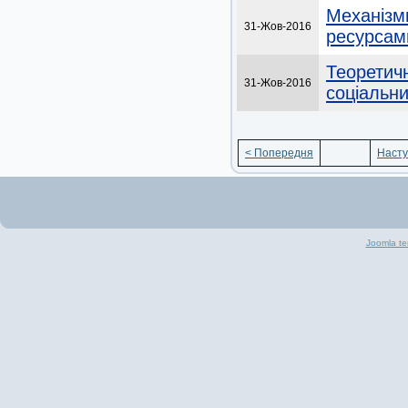
Механізм
31-Жов-2016
ресурсам
Теоретич
31-Жов-2016
соціальни
< Попередня
Насту
Joomla te