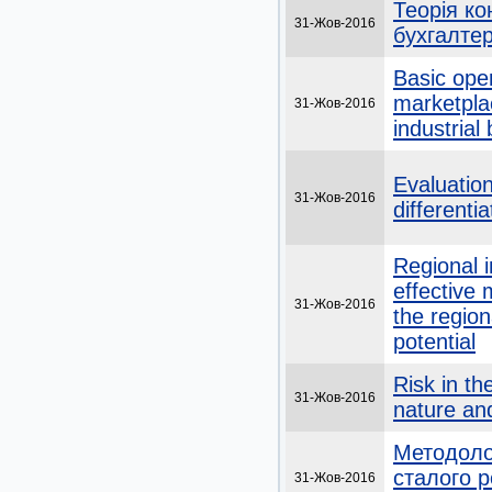
Теорія ко
31-Жов-2016
бухгалтер
Basic oper
marketpla
31-Жов-2016
industrial
Evaluatio
31-Жов-2016
differenti
Regional i
effective
31-Жов-2016
the region
potential
Risk in th
31-Жов-2016
nature and
Методолог
сталого 
31-Жов-2016