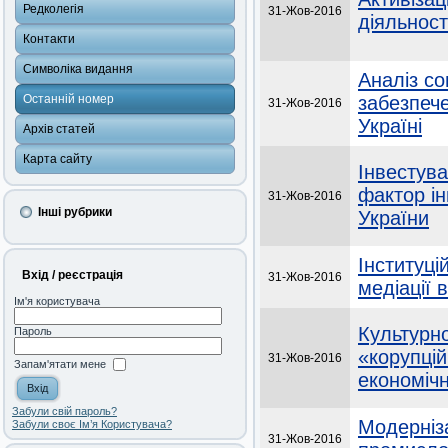
Редколегія
31-Жов-2016
діяльност
Контакти
Символіка видання
Аналіз с
Останній номер
забезпеч
31-Жов-2016
Україні
Архів статей
Карта сайту
Інвестува
фактор ін
31-Жов-2016
Інші рубрики
України
Інституц
Вхід / реєстрація
31-Жов-2016
медіації в
Ім'я користувача
Культурно
Пароль
«корупцій
31-Жов-2016
Запам'ятати мене
економіч
Забули свій пароль?
Модерніз
Забули своє Ім’я Користувача?
31-Жов-2016