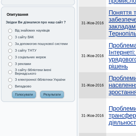
промисло
Поняття т
Опитування
забезпече
Звідки Ви дізналися про наш сайт ?
31-Жов-2016
закладам
Від знайомих науківців
Тернопіль
З сайту ВАК
Проблема
За допомогою пошукової системи
З сайту ТНТУ
Інтернеті
31-Жов-2016
З соціальних мереж
урядового
З реклами
рішень
З сайту бібліотеки імені
Вернадського
Проблеми
З електронної бібліотеки України
населення
31-Жов-2016
Випадково
зростання
Проблеми
трансферу
31-Жов-2016
діяльності