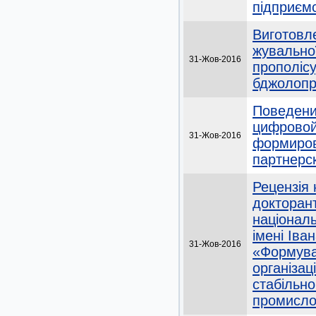
підприєм
Виготовле
жувальної
31-Жов-2016
прополісу
бджолопр
Поведени
цифровой
31-Жов-2016
формиров
партнерс
Рецензія 
докторан
національ
імені Іва
31-Жов-2016
«Формува
організац
стабільн
промисло