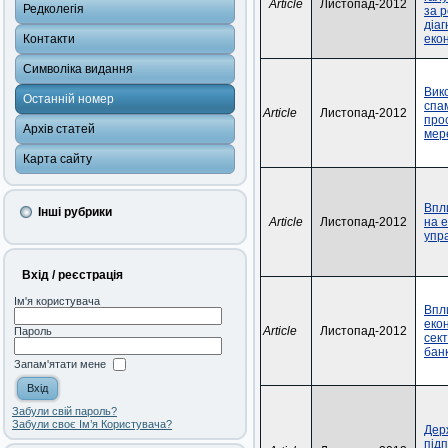
Article
Листопад-2012
Редколегія
за 
діаг
Контакти
еко
Символіка видання
Вик
Останній номер
спа
Article
Листопад-2012
прос
Архів статей
мер
Карта сайту
Впл
Інші рубрики
Article
Листопад-2012
на 
упр
Вхід / реєстрація
Ім'я користувача
Впл
екон
Article
Листопад-2012
Пароль
сек
банк
Запам'ятати мене
Забули свій пароль?
Забули своє Ім’я Користувача?
Дер
під