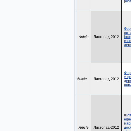
роз
Фор
пот
Article
Листопад-2012
інс
сан
легк
Фор
упра
Article
Листопад-2012
дер
нав
Шля
ефе
мар
Article
Листопад-2012
дос