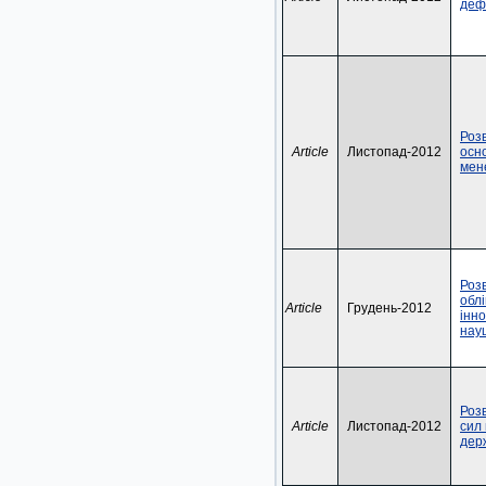
деф
Роз
Article
Листопад-2012
осн
мен
Роз
облі
Article
Грудень-2012
інно
науц
Роз
Article
Листопад-2012
сил 
дер