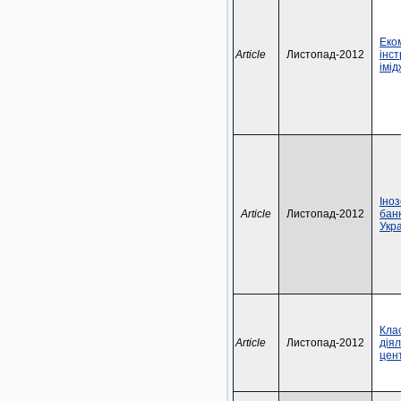
Еко
Article
Листопад-2012
інс
імі
Іно
Article
Листопад-2012
банк
Укр
Клас
Article
Листопад-2012
діял
цен