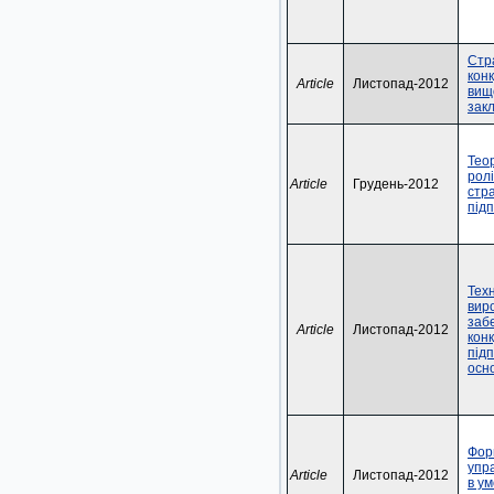
Стр
кон
Article
Листопад-2012
вищ
зак
Тео
рол
Article
Грудень-2012
стра
під
Техн
вир
заб
Article
Листопад-2012
кон
під
осно
Фор
упр
Article
Листопад-2012
в ум