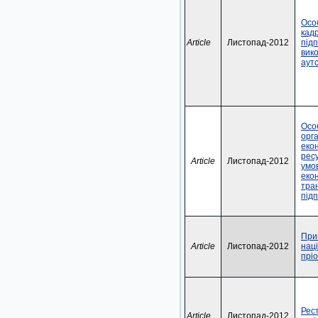
Осо
кадр
Article
Листопад-2012
під
вик
аут
Осо
орга
еко
рес
Article
Листопад-2012
умо
еко
тра
під
Прив
Article
Листопад-2012
наці
прі
Рес
Article
Листопад-2012