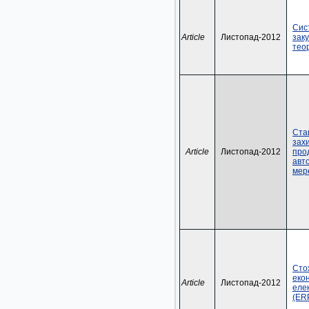
Сис
Article
Листопад-2012
заку
тео
Ста
зах
Article
Листопад-2012
прод
авто
мер
Сто
еко
Article
Листопад-2012
еле
(ER