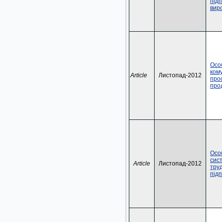
під
вир
Осо
кому
Article
Листопад-2012
про
про
Осо
сис
Article
Листопад-2012
труд
під