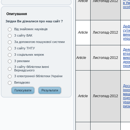
Article
Листопад-2012
в Ук
осо
Опитування
Звідки Ви дізналися про наш сайт ?
Деф
Від знайомих науківців
сутн
Article
Листопад-2012
вин
З сайту ВАК
упр
За допомогою пошукової системи
З сайту ТНТУ
Деяк
втр
З соціальних мереж
Article
Листопад-2012
вико
З реклами
дер
про
З сайту бібліотеки імені
Вернадського
З електронної бібліотеки України
Випадково
Дос
інно
маш
Article
Листопад-2012
під
ура
риз