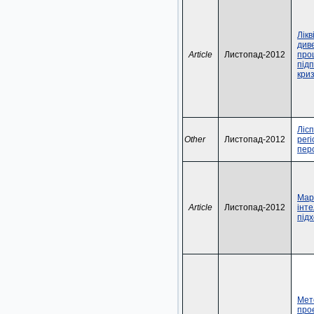
Лікв
див
Article
Листопад-2012
про
під
кри
Ліс
Other
Листопад-2012
регі
пер
Мар
Article
Листопад-2012
інте
підх
Мет
про