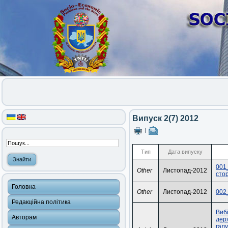
Випуск 2(7) 2012
|
Тип
Дата випуску
001
Other
Листопад-2012
сто
Головна
Other
Листопад-2012
002
Редакційна політика
Вибі
Авторам
дер
гал