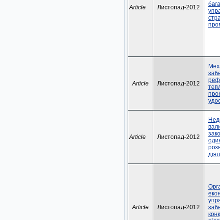
баг
Article
Листопад-2012
упр
стра
про
Мех
заб
реф
Article
Листопад-2012
теп
про
удо
Нед
вал
зак
Article
Листопад-2012
один
роз
діял
Орг
еко
упр
Article
Листопад-2012
заб
кон