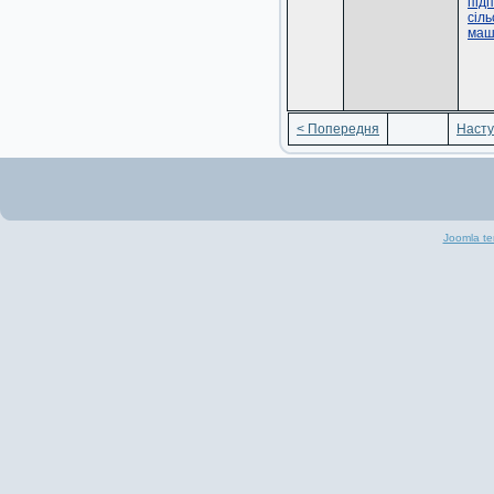
під
сіл
маш
< Попередня
Насту
Joomla te