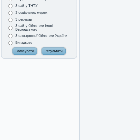
З сайту ТНТУ
З соціальних мереж
З реклами
З сайту бібліотеки імені
Вернадського
З електронної бібліотеки України
Випадково