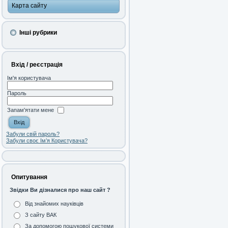
Карта сайту
Інші рубрики
Вхід / реєстрація
Ім'я користувача
Пароль
Запам'ятати мене
Забули свій пароль?
Забули своє Ім’я Користувача?
Опитування
Звідки Ви дізналися про наш сайт ?
Від знайомих науківців
З сайту ВАК
За допомогою пошукової системи