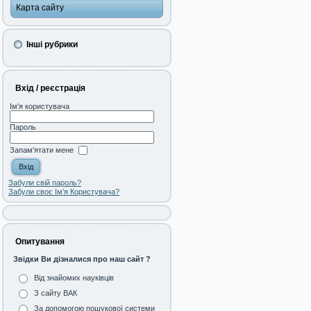
Карта сайту
Інші рубрики
Вхід / реєстрація
Ім'я користувача
Пароль
Запам'ятати мене
Забули свій пароль?
Забули своє Ім’я Користувача?
Опитування
Звідки Ви дізналися про наш сайт ?
Від знайомих науківців
З сайту ВАК
За допомогою пошукової системи