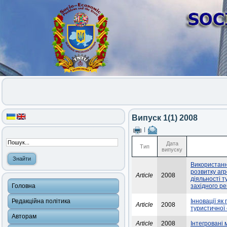
Випуск 1(1) 2008
|
Дата
Тип
випуску
Використанн
розвитку агр
Article
2008
діяльності 
Головна
західного ре
Редакційна політика
Інновації як
Article
2008
туристичної 
Авторам
Article
2008
Інтегровані 