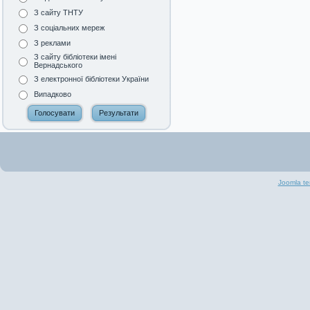
З сайту ТНТУ
З соціальних мереж
З реклами
З сайту бібліотеки імені
Вернадського
З електронної бібліотеки України
Випадково
Joomla te