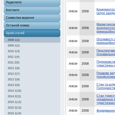
Редколегія
Конкурентос
Контакти
Article
2008
галузі захід
Символіка видання
Маркетингов
Останній номер
Article
2008
конкурентос
рекреаційно
Архів статей
Осоливості о
2008 1(1)
Article
2008
рекреаційно
2009 1(2)
Перспективи 
2010 1(3)
Article
2008
пізнавальног
2011 1(4)
Підприємства
2011 2(5)
Article
2008
туристично-
2012 1(6)
Правове рег
2012 2(7)
Article
2008
(профспілко
2013 1(8)
Стан та шля
2013 2(9)
Article
2008
Господарств
2014 1(10)
Стан турист
2014 2(11)
Article
2008
управління 
2015 1(12)
туристичних
2015 2(13)
Article
2008
Формування с
2016 1(14)