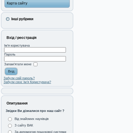
Карта сайту
Інші рубрики
Вхід / реєстрація
Ім'я користувача
Пароль
Запам'ятати мене
Забули свій пароль?
Забули своє Ім’я Користувача?
Опитування
Звідки Ви дізналися про наш сайт ?
Від знайомих науківців
З сайту ВАК
За допомогою пошукової системи