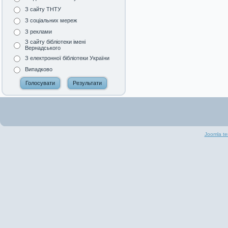
З сайту ТНТУ
З соціальних мереж
З реклами
З сайту бібліотеки імені
Вернадського
З електронної бібліотеки України
Випадково
Joomla te