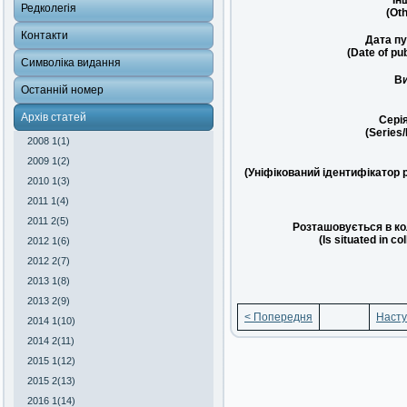
Ін
Редколегія
(Oth
Контакти
Дата пу
(Date of pub
Символіка видання
Ви
Останній номер
Архів статей
Сері
(Series
2008 1(1)
2009 1(2)
(Уніфікований ідентифікатор 
2010 1(3)
2011 1(4)
2011 2(5)
Розташовується в ко
(Is situated in co
2012 1(6)
2012 2(7)
2013 1(8)
2013 2(9)
< Попередня
Насту
2014 1(10)
2014 2(11)
2015 1(12)
2015 2(13)
2016 1(14)