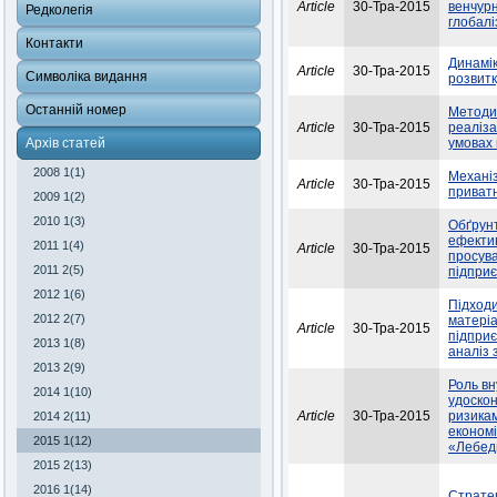
Article
30-Тра-2015
венчурн
Редколегія
глобалі
Контакти
Динамік
Article
30-Тра-2015
Символіка видання
розвитк
Останній номер
Методич
Article
30-Тра-2015
реаліза
Архів статей
умовах 
2008 1(1)
Механіз
Article
30-Тра-2015
приватн
2009 1(2)
2010 1(3)
Обґрунт
ефектив
2011 1(4)
Article
30-Тра-2015
просува
2011 2(5)
підпри
2012 1(6)
Підходи
2012 2(7)
матері
Article
30-Тра-2015
підприє
2013 1(8)
аналіз 
2013 2(9)
Роль вн
2014 1(10)
удоскон
Article
30-Тра-2015
ризикам
2014 2(11)
економі
2015 1(12)
«Лебеди
2015 2(13)
2016 1(14)
Стратег