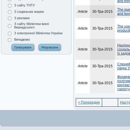
and thei
З сайту ТНТУ
The ques
Article
30-Тра-2015
З соціальних мереж
and func
З реклами
З сайту бібліотеки імені
The use
Вернадського
Article
30-Тра-2015
product
З електронної бібліотеки України
Випадково
Націона
Article
30-Тра-2015
соціаль
їх задо
Специф
Article
30-Тра-2015
півдні 
Формува
політик
Article
30-Тра-2015
контекс
таргет
< Попередня
Насту