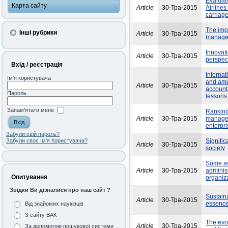
Evaluati
Карта сайту
Article
30-Тра-2015
Airlines
carriag
The impa
Інші рубрики
Article
30-Тра-2015
manager
Innovati
Article
30-Тра-2015
perspec
Вхід / реєстрація
Internat
Ім'я користувача
and ame
Article
30-Тра-2015
account
Пароль
lessons
Запам'ятати мене
Ranking 
Article
30-Тра-2015
managem
enterpr
Забули свій пароль?
Signific
Забули своє Ім’я Користувача?
Article
30-Тра-2015
society
Some as
Article
30-Тра-2015
adminis
Опитування
organiz
Звідки Ви дізналися про наш сайт ?
Sustain
Article
30-Тра-2015
essenc
Від знайомих науківців
З сайту ВАК
The evol
Article
30-Тра-2015
За допомогою пошукової системи