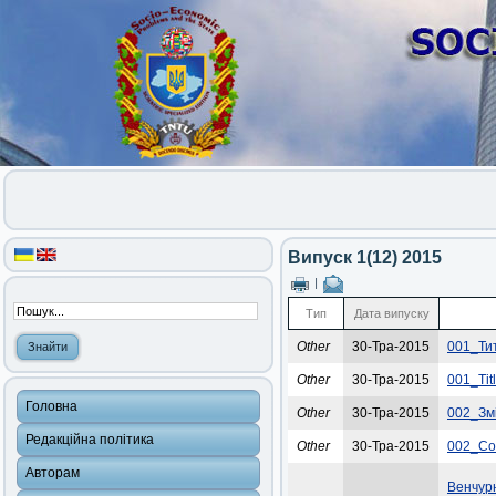
Випуск 1(12) 2015
|
Тип
Дата випуску
Other
30-Тра-2015
001_Ти
Other
30-Тра-2015
001_Ti
Головна
Other
30-Тра-2015
002_Зм
Редакційна політика
Other
30-Тра-2015
002_Co
Авторам
Венчурн