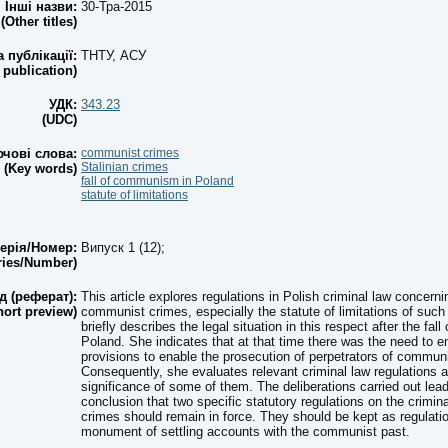
Інші назви:
30-Тра-2015
(Other titles)
а публікації:
ТНТУ, АСУ
 publication)
УДК:
343.23
(UDC)
чові слова:
communist crimes
Stalinian crimes
(Key words)
fall of communism in Poland
statute of limitations
ерія/Номер:
Випуск 1 (12);
ries/Number)
д (реферат):
This article explores regulations in Polish criminal law concernin
hort preview)
communist crimes, especially the statute of limitations of such
briefly describes the legal situation in this respect after the fa
Poland. She indicates that at that time there was the need to e
provisions to enable the prosecution of perpetrators of commun
Consequently, she evaluates relevant criminal law regulations 
significance of some of them. The deliberations carried out lead
conclusion that two specific statutory regulations on the crimin
crimes should remain in force. They should be kept as regulatio
monument of settling accounts with the communist past.