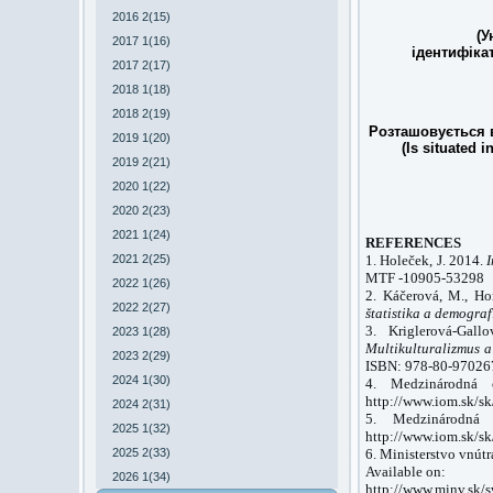
2016 2(15)
(У
2017 1(16)
ідентифіка
2017 2(17)
2018 1(18)
2018 2(19)
Розташовується в
2019 1(20)
(Is situated i
2019 2(21)
2020 1(22)
2020 2(23)
2021 1(24)
REFERENCES
2021 2(25)
1. Holeček, J. 2014.
I
MTF -10905-53298
2022 1(26)
2. Káčerová, M., Ho
2022 2(27)
štatistika a demograf
3. Kriglerová-Gall
2023 1(28)
Multikulturalizmus a
2023 2(29)
ISBN: 978-80-97026
2024 1(30)
4. Medzinárodná o
http://www.iom.sk/sk
2024 2(31)
5. Medzinárodná o
2025 1(32)
http://www.iom.sk/sk
2025 2(33)
6. Ministerstvo vnútr
Available on:
2026 1(34)
http://www.minv.sk/