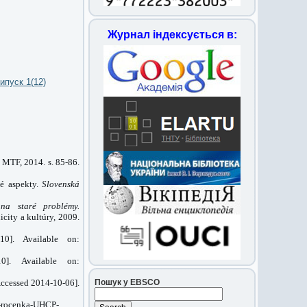
Журнал індексується в:
ипуск 1(12)
 MTF, 2014. s. 85-86.
vé aspekty.
Slovenská
na staré problémy.
city a kultúry, 2009.
10]. Available on:
10]. Available on:
Пошук у EBSCO
[Accessed 2014‐10‐06].
3-rocenka-UHCP-