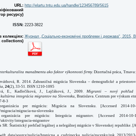
URL:
http://elartu.tntu.edu.ua/handle/123456789/5615
ніфікований
тор ресурсу)
ISSN:
2223-3822
 колекціях:
Журнал „Соціально-економічні проблеми і держава“, 2015, В
n collections)
nterkulturalita manažmentu ako faktor výkonnosti firmy.
Dizertačná práca, Trnava:
rváthová, R. 2014. Zahraničná migrácia Slovenska – demografické a priestoro
ia,
24
(2), 33-51. ISSN 1210-1095
ová, E., Kadlečíková, J., Lajčáková, J., 2009.
Migranti – nový pohľad 
 kultúrna integrácia migrantov na Slovensku
,
Bratislava
. Centrum pre výskum etni
7-8-3
rganizácia pre migráciu: Migrácia na Slovensku. [Accessed 2014‐10‐
/migracia/migracia-na-slovensku
rganizácia pre migráciu: Integrácia migrantov. [Accessed 2014‐10‐
/aktivity/integracia-migrantov
a SR: Štatistický prehľad legálnej a nelegálnej migrácie v Slovenskej republike. 
swift_data/source/policia/hranicna_a_cudzinecka_policia/rocenky/rok_2013/201