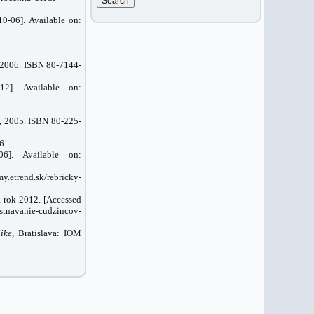
0‐06]. Available on:
 2006. ISBN 80-7144-
12]. Available on:
, 2005. ISBN 80-225-
-6
06]. Available on:
y.etrend.sk/rebricky-
a rok 2012. [Accessed
estnavanie-cudzincov-
ike
,
Bratislava
: IOM