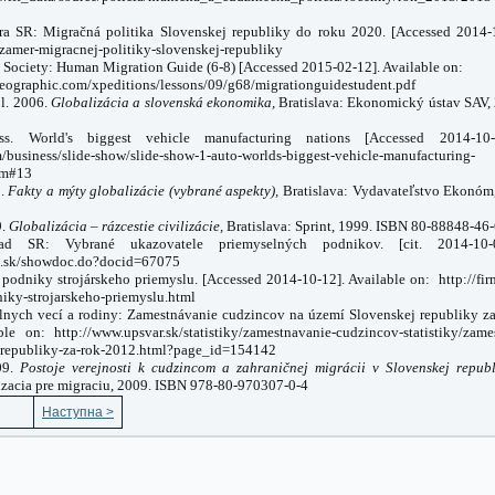
tra SR: Migračná politika Slovenskej republiky do roku 2020. [Accessed 2014‐1
zamer-migracnej-politiky-slovenskej-republiky
c Society: Human Migration Guide (6-8) [Accessed 2015‐02‐12]. Available on:
eographic.com/xpeditions/lessons/09/g68/migrationguidestudent.pdf
l. 2006.
Globalizácia a slovenská ekonomika,
Bratislava
: Ekonomický ústav SAV,
ss. World's biggest vehicle manufacturing nations [Accessed 2014‐10‐
m/business/slide-show/slide-show-1-auto-worlds-biggest-vehicle-manufacturing-
tm#13
5.
Fakty a mýty globalizácie (vybrané aspekty),
Bratislava
: Vydavateľstvo Ekonóm
9.
Globalizácia – rázcestie civilizácie,
Bratislava
: Sprint, 1999. ISBN 80-88848-46
rad SR: Vybrané ukazovatele priemyselných podnikov. [cit. 2014‐10‐
tics.sk/showdoc.do?docid=67075
 podniky strojárskeho priemyslu. [Accessed 2014‐10‐12]. Available on: http://firm
niky-strojarskeho-priemyslu.html
álnych vecí a rodiny: Zamestnávanie cudzincov na území Slovenskej republiky z
le on: http://www.upsvar.sk/statistiky/zamestnavanie-cudzincov-statistiky/zam
-republiky-za-rok-2012.html?page_id=154142
09.
Postoje verejnosti k cudzincom a zahraničnej migrácii v Slovenskej republ
zacia pre migraciu, 2009. ISBN 978-80-970307-0-4
Наступна >