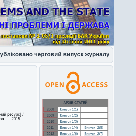
іковано черговий випуск журналу 1 (34) 2026
АРХІВ СТАТЕЙ
2008
Випуск 1(1)
Випуск 1(1)
ний ресурс] /
2009
Випуск 1(2)
Випуск 1(2)
ава. — 2015. —
2010
Випуск 1(3)
Випуск 1(3)
2011
Випуск 1(4)
Випуск 2(5)
2012
Випуск 1(6)
Випуск 2(7)