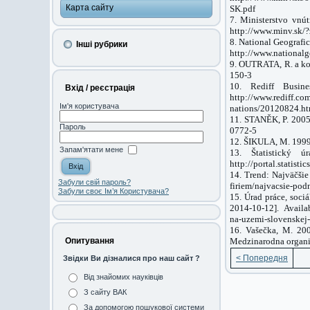
Карта сайту
SK.pdf
7. Ministerstvo vnú
http://www.minv.sk/?
8. National Geografi
Інші рубрики
http://www.nationalg
9. OUTRATA, R. a ko
150-3
10. Rediff Busine
Вхід / реєстрація
http://www.rediff.co
Ім'я користувача
nations/20120824.h
11. STANĚK, P. 200
Пароль
0772-5
12. ŠIKULA, M. 199
Запам'ятати мене
13. Štatistický ú
http://portal.statis
14. Trend: Najväčšie
Забули свій пароль?
firiem/najvacsie-pod
Забули своє Ім’я Користувача?
15. Úrad práce, soci
2014‐10‐12]. Availab
na-uzemi-slovenskej
16. Vašečka, M. 20
Medzinarodna organi
Опитування
< Попередня
Звідки Ви дізналися про наш сайт ?
Від знайомих науківців
З сайту ВАК
За допомогою пошукової системи