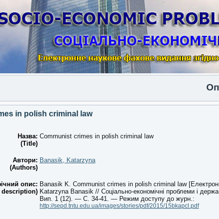
Опубл
es in polish criminal law
Назва:
Communist crimes in polish criminal law
(Title)
Автори:
Banasik, Katarzyna
(Authors)
ічний опис:
Banasik K. Communist crimes in polish criminal law [Електрон
 description)
Katarzyna Banasik // Соціально-економічні проблеми і держ
Вип. 1 (12). — С. 34-41. — Режим доступу до журн.:
http://sepd.tntu.edu.ua/images/stories/pdf/2015/15bkapcl.pdf