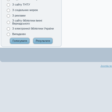
З сайту ТНТУ
З соціальних мереж
З реклами
З сайту бібліотеки імені
Вернадського
З електронної бібліотеки України
Випадково
Joomla te