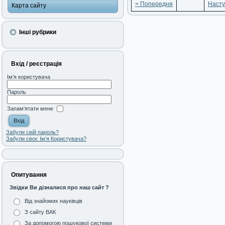
< Попередня
Насту
Карта сайту
Інші рубрики
Вхід / реєстрація
Ім'я користувача
Пароль
Запам'ятати мене
Забули свій пароль?
Забули своє Ім’я Користувача?
Опитування
Звідки Ви дізналися про наш сайт ?
Від знайомих науківців
З сайту ВАК
За допомогою пошукової системи