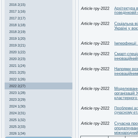
2016 2(15)
Article
гру-2022
Архітектура 
2017 1(16)
поведінковій 
2017 2(17)
Article
гру-2022
Соціальна ві
2018 1(18)
Україні у во
2018 2(19)
2019 1(20)
Article
гру-2022
Імперфекції 
2019 2(21)
2020 1(22)
Article
гру-2022
Смарт-спеціа
інноваційний
2020 2(23)
2021 1(24)
Article
гру-2022
Напрями роз
2021 2(25)
інноваційним
2022 1(26)
2022 2(27)
Article
гру-2022
Моделювання
2023 1(28)
організацій 
кластерного
2023 2(29)
2024 1(30)
Article
гру-2022
Проблемні ас
сучасному ет
2024 2(31)
2025 1(32)
Article
гру-2022
Сучасна про
2025 2(33)
оподаткуванн
міжнародний
2026 1(34)