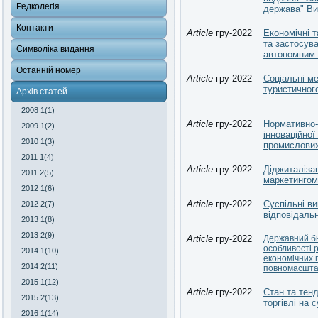
Редколегія
держава" Вип
Контакти
Article
гру-2022
Економічні т
та застосува
Символіка видання
автономним 
Останній номер
Article
гру-2022
Соціальні ме
туристичного
Архів статей
2008 1(1)
Article
гру-2022
Нормативно-
2009 1(2)
інноваційної
2010 1(3)
промислових
2011 1(4)
Article
гру-2022
Діджиталіза
2011 2(5)
маркетингом
2012 1(6)
Article
гру-2022
Суспільні ви
2012 2(7)
відповідальн
2013 1(8)
2013 2(9)
Article
гру-2022
Державний бю
особливості 
2014 1(10)
економічних 
2014 2(11)
повномасшта
2015 1(12)
Article
гру-2022
Стан та тенд
2015 2(13)
торгівлі на 
2016 1(14)