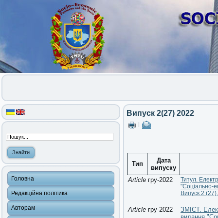
Випуск 2(27) 2022
|
Дата
Тип
випуску
Головна
Article
гру-2022
Титул. Елект
"Соціально-е
Редакційна політика
Випуск 2 (27)
Авторам
Article
гру-2022
ЗМІСТ. Елек
видання "Со