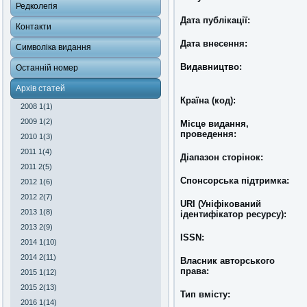
Редколегія
Дата публікації:
Контакти
Дата внесення:
Символіка видання
Видавництво:
Останній номер
Архів статей
Країна (код):
2008 1(1)
2009 1(2)
Місце видання,
проведення:
2010 1(3)
2011 1(4)
Діапазон сторінок:
2011 2(5)
Спонсорська підтримка:
2012 1(6)
2012 2(7)
URI (Уніфікований
2013 1(8)
ідентифікатор ресурсу):
2013 2(9)
ISSN:
2014 1(10)
2014 2(11)
Власник авторського
права:
2015 1(12)
2015 2(13)
Тип вмісту:
2016 1(14)