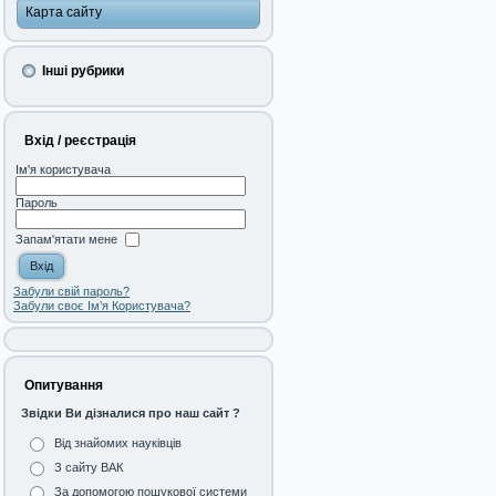
Карта сайту
Інші рубрики
Вхід / реєстрація
Ім'я користувача
Пароль
Запам'ятати мене
Забули свій пароль?
Забули своє Ім’я Користувача?
Опитування
Звідки Ви дізналися про наш сайт ?
Від знайомих науківців
З сайту ВАК
За допомогою пошукової системи