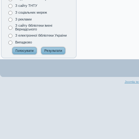
З сайту ТНТУ
З соціальних мереж
З реклами
З сайту бібліотеки імені
Вернадського
З електронної бібліотеки України
Випадково
Joomla te