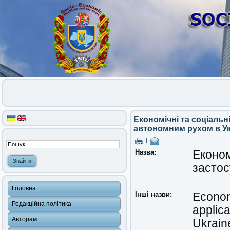
Економічні та соціальн
автономним рухом в Ук
|
Назва:
Економ
застос
Головна
Інші назви:
Econom
Редакційна політика
applica
Авторам
Ukrain