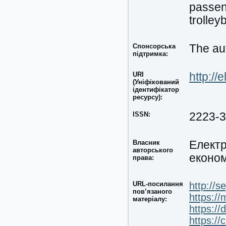
passen
trolle
Спонсорська
The aut
підтримка:
URI
http://
(Уніфікований
ідентифікатор
ресурсу):
ISSN:
2223-
Власник
Електр
авторського
економ
права:
URL-посилання
http://s
пов’язаного
https://
матеріалу:
https://
https:/