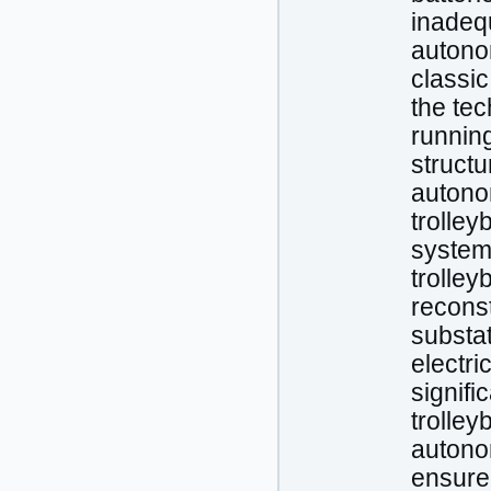
inadequ
autono
classic
the tec
running
struct
autono
trolley
systems
trolley
reconst
substat
electri
signifi
trolley
autono
ensure