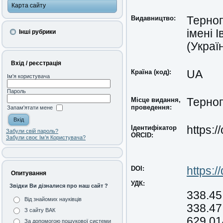
Карта сайту
Видавництво:
Терноп
імені 
Інші рубрики
(Украї
Вхід / реєстрація
Країна (код):
UA
Ім'я користувача
Пароль
Місце видання,
Терноп
проведення:
Запам'ятати мене
Ідентифікатор
https:
Забули свій пароль?
ORCID:
Забули своє Ім’я Користувача?
DOI:
https:
Опитування
УДК:
Звідки Ви дізналися про наш сайт ?
338.45
Від знайомих науківців
338.47
З сайту ВАК
629.01
За допомогою пошукової системи