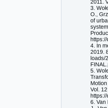
2011. V
3. Woł
O., Gr
of urba
system
Product
https:/
4. In m
2019. 8
loads/
FINAL.
5. Wol
Transfo
Motion 
Vol. 12
https:
6. Van