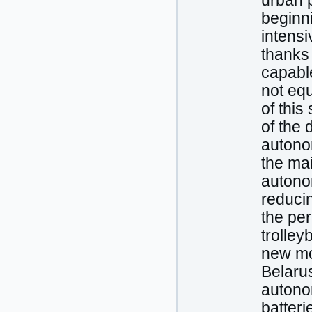
urban p
beginni
intens
thanks 
capable
not equ
of this
of the 
autono
the mai
autono
reduci
the per
trolle
new mo
Belaru
autonom
batter