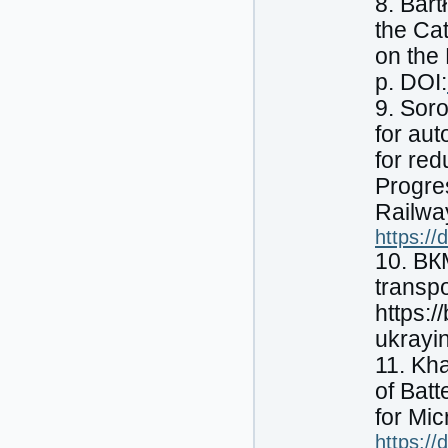
8. Bart
the Ca
on the 
р. DOI:
9. Soro
for aut
for re
Progres
Railway
https:/
10. ВК
transp
https:
ukrayi
11. Kha
of Bat
for Mic
https:/