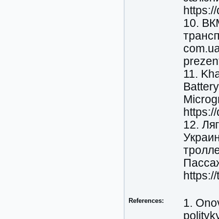
https:
10. ВК
трансп
com.ua
prezent
11. Kha
Batter
Microgr
https:
12. Ля
Украин
тролле
Пассаж
https:/
References:
1. Ono
polityk