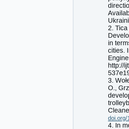
directi
Availab
Ukraini
2. Tica
Develo
in term
cities.
Enginee
http:/
537e19
3. Woł
O., Grz
develop
trolley
Cleaner
doi.org/
4. In m