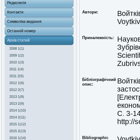
Редколегія
Автори:
Войткі
Контакти
Voytkiv
Символіка видання
Останній номер
Приналежність:
Науков
Архів статей
Зубрів
2008 1(1)
Scienti
2009 1(2)
Zubrivs
2010 1(3)
2011 1(4)
2011 2(5)
Бібліографічний
Войткі
2012 1(6)
опис:
застос
2012 2(7)
[Елект
2013 1(8)
2013 2(9)
економ
2014 1(10)
С. 3-1
2014 2(11)
http://
2015 1(12)
2015 2(13)
Bibliographic
Voytkiv
2016 1(14)