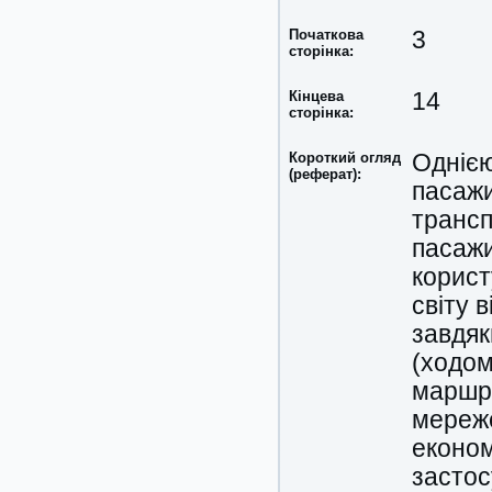
Початкова
3
сторінка:
Кінцева
14
сторінка:
Короткий огляд
Однією
(реферат):
пасажи
трансп
пасажи
корист
світу 
завдяк
(ходом
маршру
мереже
економ
застос