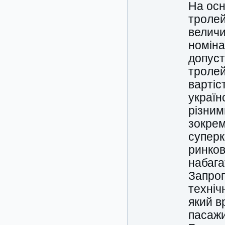
На осн
тролей
величи
номіна
допуст
тролей
вартіс
україн
різним
зокрем
суперк
ринков
набага
Запроп
техніч
який в
пасажи