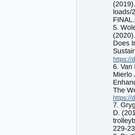
(2019).
loads/
FINAL.
5. Wol
(2020).
Does I
Sustain
https:/
6. Van
Mierlo 
Enhanc
The Wor
https:/
7. Gry
D. (201
trolley
229-23