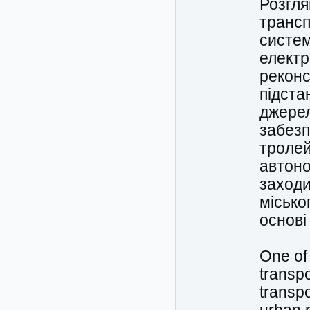
Розгля
трансп
систем
електр
реконс
підста
джерел
забезп
тролей
автоно
заходи
місько
основі
One of
transpo
transpo