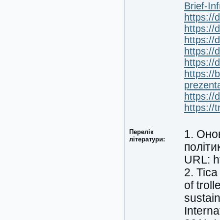
Brief-I
https:/
https:/
https://
https://
https:/
https:/
prezenta
https:/
https://
Перелік
1. Оно
літератури:
політи
URL: ht
2. Tica
of trol
sustain
Interna