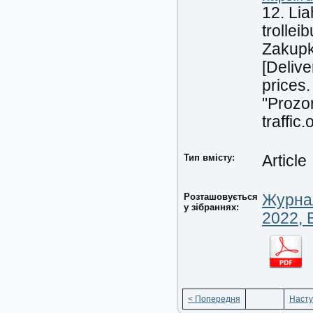
12. Li
trollei
Zakupk
[Delive
prices.
"Prozor
traffi
Тип вмісту:
Article
Розташовується
Журнал
у зібраннях:
2022, 
< Попередня
Насту