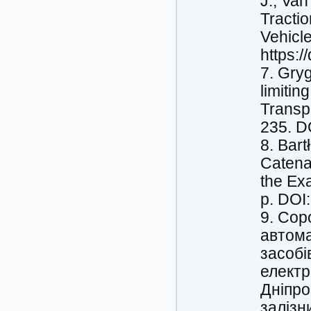
J., Va
Tracti
Vehicle
https:
7. Gryg
limitin
Transpo
235. DO
8. Bart
Catena
the Exa
р. DOI:
9. Сор
автома
засобі
електр
Дніпро
залізн