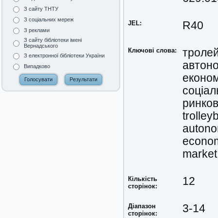
З сайту ТНТУ
З соціальних мереж
JEL:
R40
З реклами
З сайту бібліотеки імені
Вернадського
Ключові слова:
троле
З електронної бібліотеки України
автоно
Випадково
економ
соціал
ринков
trolle
autono
econom
market 
Кількість
12
сторінок:
Діапазон
3-14
сторінок: