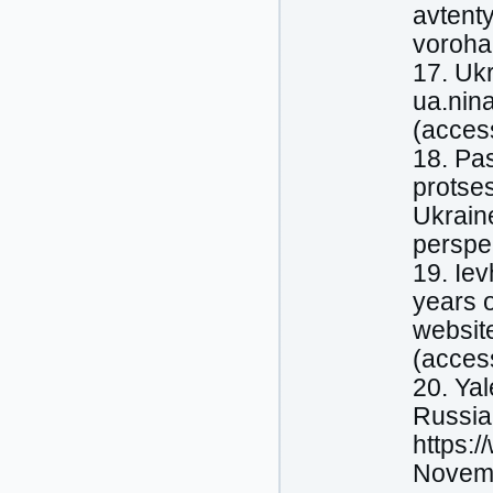
avtent
voroha
17. Ukr
ua.nina
(acces
18. Pas
protses
Ukraine
perspec
19. Ie
years 
websit
(acces
20. Ya
Russia.
https:
Novemb