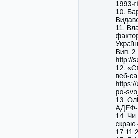
1993-r
10. Бар
Видаве
11. Вл
фактор
Україн
Вип. 2
http:/
12. «С
веб-са
https:/
po-sv
13. Ол
АДЕФ-У
14. Чи
скраю 
17.11.