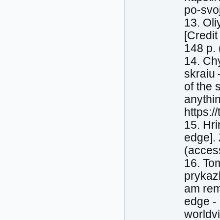
po-svo
13. Oli
[Credit
148 p. 
14. Ch
skraiu
of the 
anythi
https:
15. Hri
edge].
(acces
16. To
prykaz
am rem
edge - 
worldv