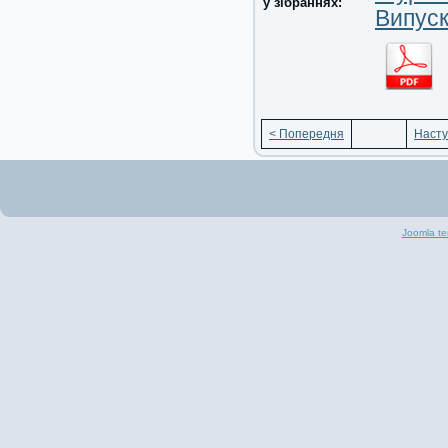
у зібраннях:
Випуск
< Попередня
Насту
Joomla te