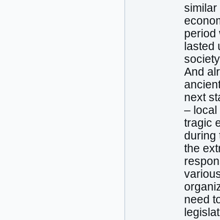
similar
economi
period
lasted 
society
And al
ancient
next st
– local
tragic 
during 
the ext
respons
various
organiz
need t
legisla