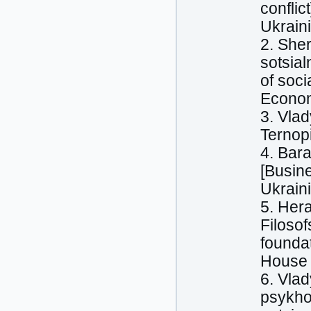
conflic
Ukraini
2. She
sotsial
of soci
Economi
3. Vlad
Ternopi
4. Bara
[Busine
Ukraini
5. Her
Filoso
founda
House o
6. Vlad
psykho