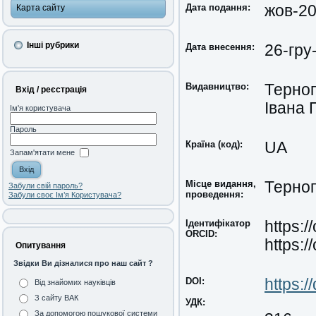
Дата подання:
жов-2
Карта сайту
Інші рубрики
Дата внесення:
26-гру
Видавництво:
Терноп
Вхід / реєстрація
Івана 
Ім'я користувача
Пароль
Країна (код):
UA
Запам'ятати мене
Місце видання,
Терноп
Забули свій пароль?
проведення:
Забули своє Ім’я Користувача?
Ідентифікатор
https:
ORCID:
https:
Опитування
Звідки Ви дізналися про наш сайт ?
DOI:
https:
Від знайомих науківців
З сайту ВАК
УДК:
За допомогою пошукової системи