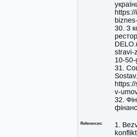
україн
https:/
biznes-
30. З 
рестор
DELO.u
stravi
10-50-
31. Со
Sostav
https:/
v-umov
32. Фі
фінанс
References:
1. Bezv
konflik