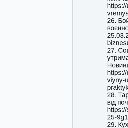
https:
vremya
26. Бо
воєнно
25.03.2
biznes
27. Со
утрима
Новини
https:/
viyny-
prakty
28. Та
від по
https:/
25-9g1
29. Ку