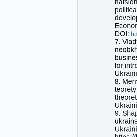
natsion
politic
develo
Economi
DOI:
ht
7. Vla
neobkh
busines
for int
Ukraini
8. Men
teorety
theoret
Ukraini
9. Shap
ukrains
Ukrain