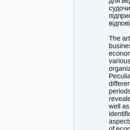
для ве
судочи
підпри
відпов
The art
busines
economy
various
organiz
Peculia
differe
periods
reveale
well as
identif
aspects
of econ