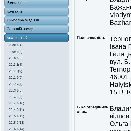
Редколегія
Бажано
Контакти
Vladym
Символіка видання
Bazhan
Останній номер
Приналежність:
Терноп
Архів статей
Івана 
2008 1(1)
2009 1(2)
Галиць
2010 1(3)
вул. Б
2011 1(4)
Ternopi
2011 2(5)
46001,
2012 1(6)
Halyts
2012 2(7)
2013 1(8)
15 B. 
2013 2(9)
2014 1(10)
Бібліографічний
Владим
2014 2(11)
опис:
відпов
2015 1(12)
Ольга 
2015 2(13)
2016 1(14)