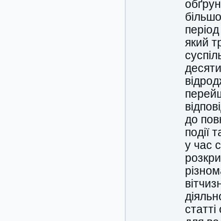
обґрун
більшо
період
який т
суспіл
десяти
відрод
перейш
відпов
до пов
події 
у час 
розкри
різном
вітчиз
діяльн
статті