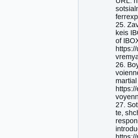
URL: h
sotsia
ferrex
25. Zav
keis IB
of IBO
https:
vremya
26. Boy
voienno
martia
https:/
voyenn
27. Sot
te, sh
respons
introd
https:/