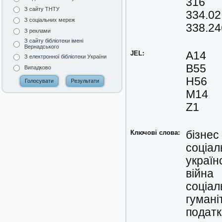
316
З сайту ТНТУ
334.02
З соціальних мереж
338.24
З реклами
З сайту бібліотеки імені
Вернадського
JEL:
A14
З електронної бібліотеки України
В55
Випадково
H56
M14
Z1
Ключові слова:
бізнес
соціал
україн
війна
соціал
гумані
податк