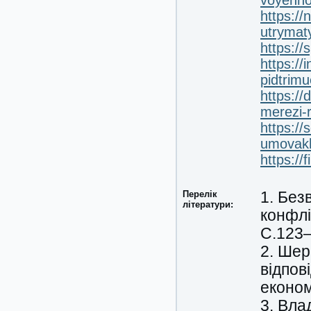
voyenno
https://
utrymat
https://
https://
pidtrimu
https://
merezi-
https://
umovakh
https://
Перелік
1. Без
літератури:
конфлі
С.123–
2. Шер
відпов
економ
3. Вла