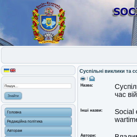
Суспільні виклики та с
|
Назва:
Суспіл
час ві
Інші назви:
Social 
Головна
wartim
Редакційна політика
Авторам
Автори:
Влади