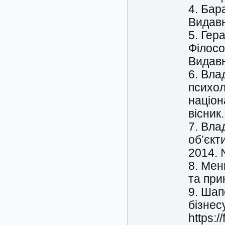
4. Бара
Видавн
5. Гер
Філосо
Видавн
6. Вла
психол
націон
вісник.
7. Вла
об’єкт
2014. 
8. Мен
та при
9. Шап
бізнес
https: