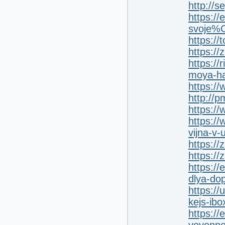
http://
https://
svoje%
https://
https:/
https:/
moya-ha
https://
http://
https:/
https://
vijna-v-u
https:/
https://
https:/
dlya-do
https:/
kejs-ib
https://