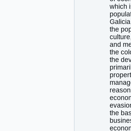
which i
populat
Galicia
the pop
culture
and me
the co
the dev
primari
proper
manage
reason
econom
evasion
the bas
busines
econom