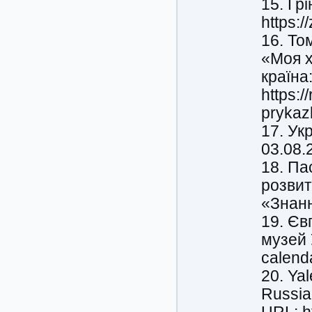
15. Гр
https:
16. То
«Моя х
країна
https:
prykaz
17. Ук
03.08.
18. Па
розвит
«Знанн
19. Єв
музей 
calend
20. Ya
Russia.