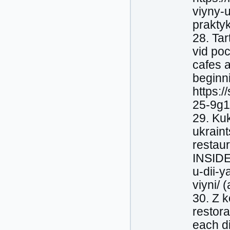
viyny-
prakty
28. Tar
vid poc
cafes 
beginn
https:/
25-9g1
29. Kuk
ukraint
restaur
INSIDER
u-dii-y
viyni/
30. Z 
restor
each di