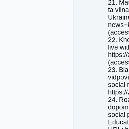
21. Ma
ta viin
Ukraine
news=ko
(acces
22. Kh
live wi
https:
(acces
23. Bla
vidpov
social 
https:
24. Ro
dopomo
social 
Educat