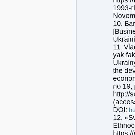
https:
1993-r
Novemb
10. Bar
[Busine
Ukraini
11. Vl
yak fa
Ukrainy
the de
economi
no 19,
http:/
(acces
DOI:
ht
12. «S
Ethnoch
https:/