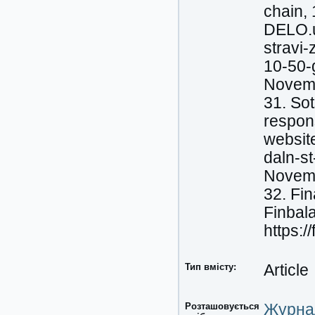
chain,
DELO.u
stravi
10-50-
Novemb
31. Sot
respons
website
daln-s
Novemb
32. Fi
Finbal
https:
Тип вмісту:
Article
Розташовується
Журнал