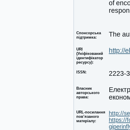
of enco
respons
Спонсорська
The aut
підтримка:
URI
http://
(Уніфікований
ідентифікатор
ресурсу):
ISSN:
2223-
Власник
Електр
авторського
економ
права:
URL-посилання
http://
пов’язаного
https:/
матеріалу:
giperin