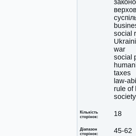
законо
верхов
суспіл
busine
social 
Ukrain
war
social 
humani
taxes
law-ab
rule of
society
Кількість
18
сторінок:
Діапазон
45-62
сторінок: