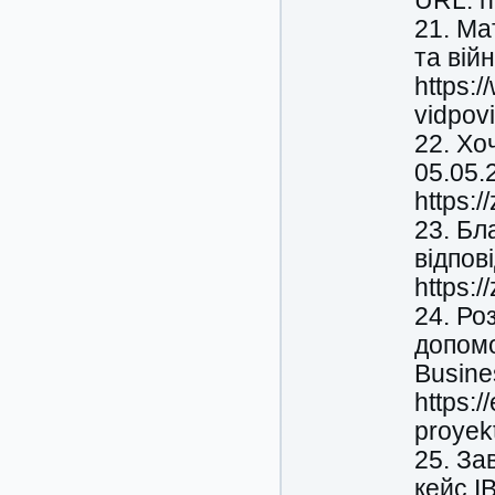
URL: h
21. Ма
та вій
https:
vidpovi
22. Хо
05.05.
https:
23. Бл
відпов
https:/
24. Ро
допомо
Busine
https:
proyek
25. За
кейс I