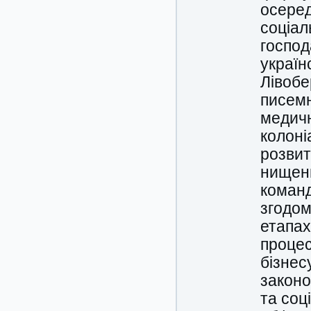
осеред
соціал
господ
україн
Лівобе
писемн
медичн
колоні
розвит
нищенн
команд
згодом
етапах
процес
бізнес
законо
та соц