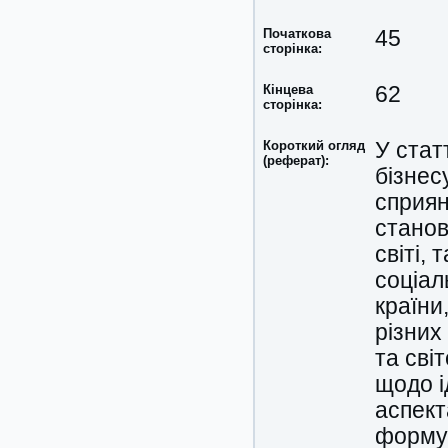
Початкова
45
сторінка:
Кінцева
62
сторінка:
Короткий огляд
У стат
(реферат):
бізнес
сприян
станов
світі,
соціал
країни
різних
та сві
щодо і
аспект
формув