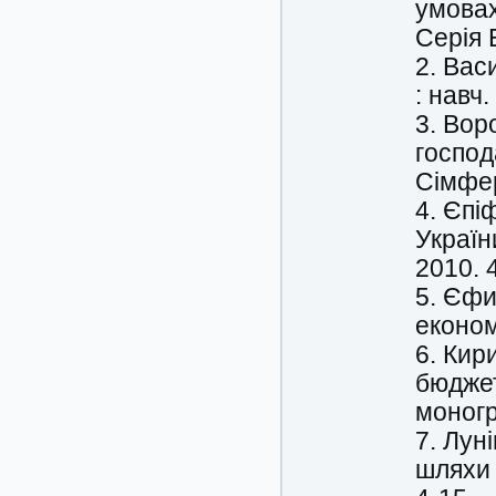
умовах
Серія 
2. Вас
: навч.
3. Вор
господ
Сімфер
4. Єпіф
Україн
2010. 
5. Єфи
економ
6. Кир
бюджет
моногр
7. Лун
шляхи 