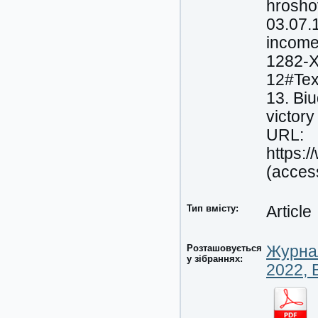
hrosho
03.07.
income 
1282-X
12#Tex
13. Bi
victor
URL:
https:
(acces
Тип вмісту:
Article
Розташовується
Журнал
у зібраннях:
2022, 