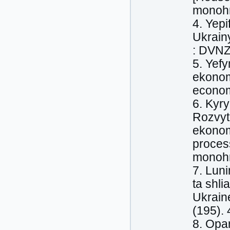
monohra
4. Yepi
Ukrainy
: DVNZ
5. Yefy
ekonom
econom
6. Kyry
Rozvyt
ekonom
process
monohr
7. Lun
ta shli
Ukrain
(195). 
8. Opar