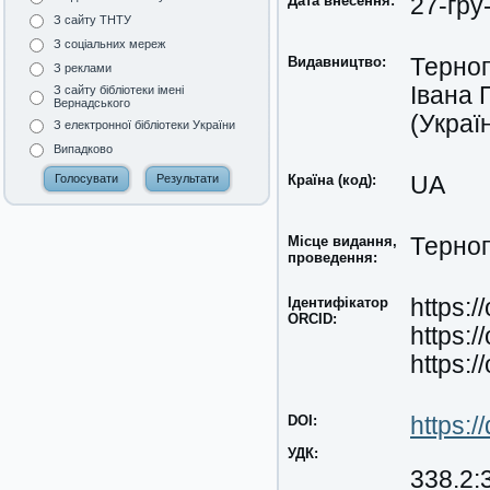
Дата внесення:
27-гру
З сайту ТНТУ
З соціальних мереж
Видавництво:
Терноп
З реклами
Івана 
З сайту бібліотеки імені
Вернадського
(Украї
З електронної бібліотеки України
Випадково
Країна (код):
UA
Місце видання,
Терноп
проведення:
Ідентифікатор
https:
ORCID:
https:
https:
DOI:
https:
УДК:
338.2: