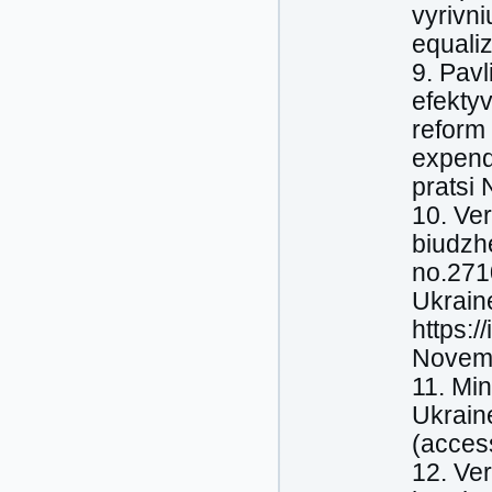
vyrivni
equaliz
9. Pav
efekty
reform 
expendi
pratsi 
10. Ve
biudzh
no.2710
Ukrain
https:/
Novemb
11. Min
Ukraine
(acces
12. Ve