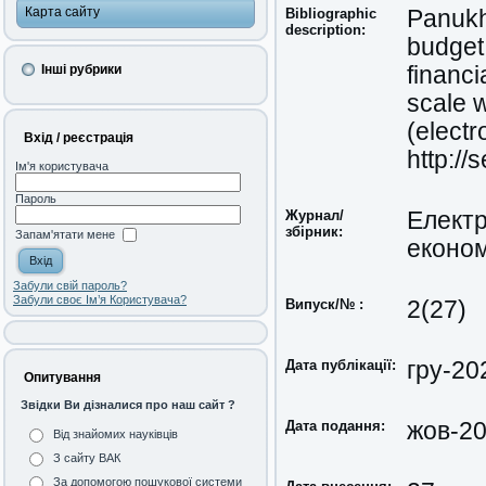
Карта сайту
Bibliographic
Panukh
description:
budget 
Інші рубрики
financi
scale 
(electr
Вхід / реєстрація
http://
Ім'я користувача
Пароль
Журнал/
Електр
збірник:
Запам'ятати мене
економ
Забули свій пароль?
Забули своє Ім’я Користувача?
Випуск/№ :
2(27)
Дата публікації:
гру-20
Опитування
Звідки Ви дізналися про наш сайт ?
Дата подання:
жов-2
Від знайомих науківців
З сайту ВАК
За допомогою пошукової системи