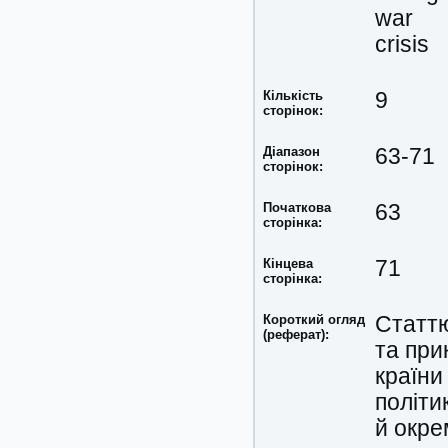
war
crisis
Кількість
9
сторінок:
Діапазон
63-71
сторінок:
Початкова
63
сторінка:
Кінцева
71
сторінка:
Короткий огляд
Статтю
(реферат):
та при
країни
політи
й окре