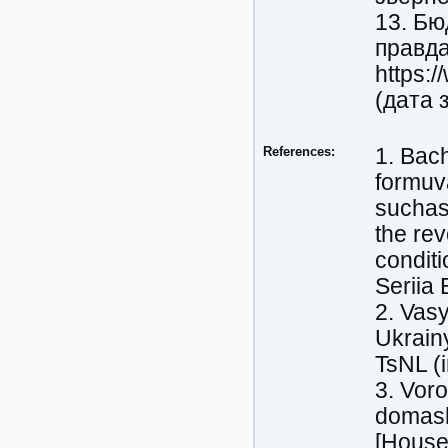
13. Бю
правда
https:
(дата 
References:
1. Bach
formuv
suchas
the rev
condit
Seriia
2. Vasy
Ukrainy
TsNL (i
3. Voro
domash
[Househ