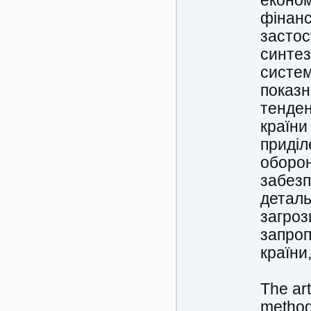
економ
фінанс
застос
синтез
систем
показн
тенден
країни
приділ
оборон
забезп
деталь
загроз
запроп
країни
The art
methodo