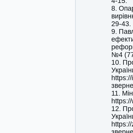
4-15.
8. Опа
вирівн
29-43.
9. Пав
ефекти
реформ
№4 (77
10. Пр
Україн
https:/
зверне
11. Мі
https:
12. Пр
Україн
https:
зверне