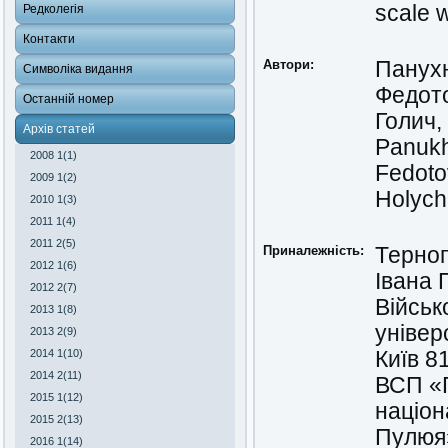
scale 
Редколегія
Контакти
Автори:
Панух
Символіка видання
Федот
Останній номер
Голич,
Архів статей
Panukh
2008 1(1)
Fedoto
2009 1(2)
Holych,
2010 1(3)
2011 1(4)
2011 2(5)
Приналежність:
Терноп
2012 1(6)
Івана 
2012 2(7)
Військ
2013 1(8)
універ
2013 2(9)
2014 1(10)
Київ 8
2014 2(11)
ВСП «Г
2015 1(12)
націон
2015 2(13)
Пулюя»
2016 1(14)