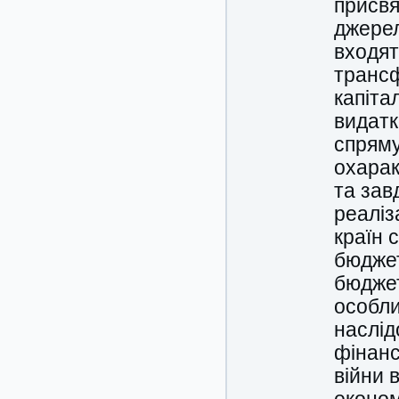
присвя
джерел
входят
трансф
капіта
видатк
спряму
охарак
та зав
реаліз
країн 
бюджет
бюджет
особли
наслід
фінанс
війни 