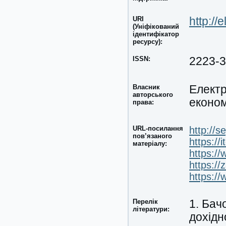
URI
http://
(Уніфікований
ідентифікатор
ресурсу):
ISSN:
2223-
Власник
Електр
авторського
економ
права:
URL-посилання
http://s
пов’язаного
https://
матеріалу:
https:/
https:/
https:/
Перелік
1. Бач
літератури:
дохідн