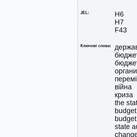
JEL:
H6
H7
F43
Ключові слова:
держа
бюдже
бюджет
органи
перем
війна
криза
the sta
budget
budget
state a
chang