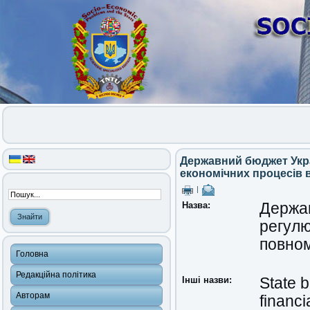
Державний бюджет Укра
економічних процесів 
|
Назва:
Держав
регулю
повном
Головна
Редакційна політика
Інші назви:
State b
Авторам
financi