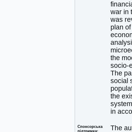
financi
war in 
was rev
plan of
econom
analysi
microec
the mo
socio-
The par
social 
populat
the exi
system
in acco
Спонсорська
The aut
підтримка: