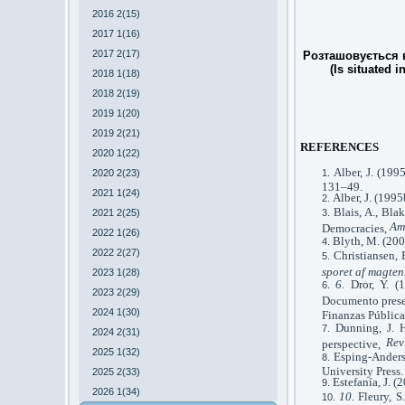
2016 2(15)
2017 1(16)
2017 2(17)
Розташовується в
(Is situated i
2018 1(18)
2018 2(19)
2019 1(20)
2019 2(21)
REFERENCES
2020 1(22)
Alber, J. (199
2020 2(23)
131–49.
2021 1(24)
Alber, J. (199
Blais, A., Bla
2021 2(25)
Am
Democracies,
2022 1(26)
Blyth, M. (200
2022 2(27)
Christiansen, 
sporet af magten
2023 1(28)
6.
Dror, Y. (
2023 2(29)
Documento prese
2024 1(30)
Finanzas Pública
Dunning, J. H
2024 2(31)
Rev
perspective,
2025 1(32)
Esping-Anders
University Press.
2025 2(33)
Estefanía, J. 
2026 1(34)
10.
Fleury, 