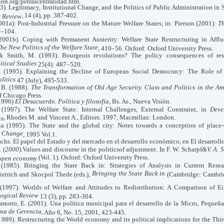
ión.org/petrascentralidad.htm.
993). Legitimacy, Institutional Change, and the Politics of Public Administration in
, 14 (4), pp. 387-402.
e Review
2001a): Post-Industrial Pressure on the Mature Welfare States; in: Pierson (2001):
Th
0–104.
(2001b). Coping with Permanent Austerity: Welfare State Restructuring in Affl
he New Politics of the Welfare State
, 410–56. Oxford: Oxford University Press.
 & Smith, M. (1993). Bourgeois revolutions? The policy consequences of res
itical Studies
25(4): 487–520.
J. (1995). Explaining the Decline of European Social Democracy: The Role of
litics
47 (July), 495-533.
 B. (1988).
The Transformation of Old Age Security. Class and Politics in the Am
f Chicago Press.
(1996)
El Desacuerdo. Política y filosofía
, Bs. As., Nueva Visión.
(1997). The Welfare State: Internal Challenges, External Constraint, in
Deve
, Rhodes M. and Vincent A., Editors. 1997, Macmillan: London.
cs
ia (1995). The State and the global city: Notes towards a conception of place
d Change
, 1995 Vol.1.
achs. El papel del Estado y del mercado en el desarrollo económico, en El desarroll
.
(
2000
).Values and discourse in the politicsof adjustment. In F. W. Scharpf
&V. A. 
(Vol. 1). Oxford: Oxford University Press.
 open economy
 (1985). Bringing the State Back in: Strategies of Analysis in Current Resea
Bringing the State Back in
etrich and Skocpol Thede (eds.),
(Cambridge: Cambrid
. (1997). Worlds of Welfare and Attitudes to Redistribution: A Comparison of E
logical Review
13 (3), pp. 283-304.
morro, E. (2001). Una política municipal para el desarrollo de la Micro, Peque
na de Gerencia,
Año 6, No. 15, 2001, 423-445.
89). Restructuring the World economy and its political implications for the Thi