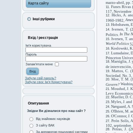
marzo-abril, pp. 
Карта сайту
Funes Rivas (
117, Noviembre 
Hicks, A. an
Інші рубрики
Amer
1960-1982,
Hobsbawm, E.
Iversen, T. 
In The N
Politics.
Вхід / реєстрація
Iversen, T. a
World Politics
52
Ім'я користувача
Koslowski, K.
Lumsdaine, D
Пароль
Princeton Univers
Marsiglia, J.
Запам'ятати мене
de intervención,
Mattos, C. (
Sociedad. No. 3,
Забули свій пароль?
Moe, T. M. (1
Забули своє Ім’я Користувача?
Washing
Govern?
Moudud, J. K.
Levy Economics I
Mueller, D. C
Myles, J. and
Опитування
Nørgaard, A. 
O'Brien, M. a
Звідки Ви дізналися про наш сайт ?
O'Connor, J. 
Від знайомих науківців
Peón Solís, A
102, septiembre.
З сайту ВАК
Petras, J. 
За допомогою пошукової системи