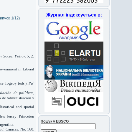
Журнал індексується в:
ипуск 1(12)
n Social Policy,
5, 2:
 Government in Liberal
ise Togeby (eds.),
Pa˚
lación de políticas,
a de Administración y
storical and spatial
New Jersey: Princeton
Пошук у EBSCO
rgentina.
ad.
Caracas: No. 160,