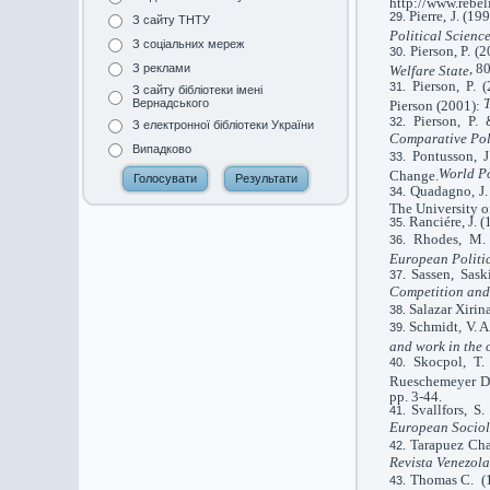
http://www.rebel
Pierre, J. (1
З сайту ТНТУ
Political Scienc
З соціальних мереж
Pierson, P. (
, 8
З реклами
Welfare State
Pierson, P. 
З сайту бібліотеки імені
T
Вернадського
Pierson (2001):
Pierson, P.
З електронної бібліотеки України
Comparative Pol
Випадково
Pontusson, 
World Po
Change.
Quadagno, J.
The University o
Ranciére, J. 
Rhodes, M. 
European Politi
Sassen, Sask
Competition an
Salazar Xirin
Schmidt
,
V. A
and work in the
Skocpol, T.
Rueschemeyer Di
pp. 3-44.
Svallfors, S
European Socio
Tarapuez Cha
Revista Venezola
Thomas C. (19