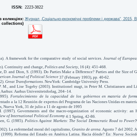
ISSN:
2223-3822
 колекціях:
Журнал „Соціально-економічні проблеми і держава“, 2015, В
n collections)
5a). A framework for the comparative study of social services.
Journal of Europea
5b). Continuity and change,
Politics and Society
, 16 (4): 451-468.
ke, D. and Dion, S. (1993). Do Parties Make a Difference? Parties and the Size of
erican Journal of Political Science
37 (February 1993), pp. 40-62.
2).
Great Transformations
. NewYork: Cambridge University Press.
P. M., and Lise Togeby (2003). Institutionel magt, in Peter M. Christiansen and L
Aarhus: Aarhus Universitetsforlag, 204–14.
.
1995).
Fortalecimiento de la capacidad de los gobiernos en materia de formu
ntado a la 12 Reunión de expertos del
Programa de las Naciones Unidas en materi
s,
Nueva York, 31 de julio a 11 de agosto de 1995
. (1997). Governments and the macro-organization of economic activity: an Hi
iew of International Political Economy
4:1 Spring, 42-86.
en, G. (1985).
Politics Against Markets: The Social Democratic Road to Power.
(2002). La enfermedad moral del capitalismo,
Granito de arena
. Agosto 7 del 2002. A
S. (1999). Reforma del Estado en América Latina. Hacia dónde? En:
Nueva Socied