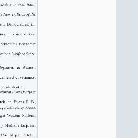
 Sweden.
International
e New Politics of the
uent Democracies; in:
urgent conservatism.
 Structural Economic
erican Welfare State.
lopments in Western
-centered governance.
o desde dentro.
Schmidt (Eds.),Welfare
rch. in Evans P. B.,
ge University Press),
ight Western Nations.
ña y Mediana Empresa,
rd World. pp. 340-356