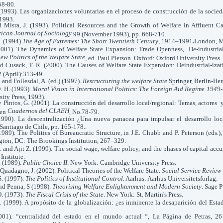
58-80.
1993). Las organizaciones voluntarias en el proceso de construcción de la socieda
1993.
d Misra, J. (1993). Political Resources and the Growth of Welfare in Affluent Ca
ican Journal of Sociology
99 (November 1993), pp. 668-710.
 (1994).
The Age of Extremes: The Short Twentieth Century
, 1914–1991
.
London, M
(2001). The Dynamics of Welfare State Expansion: Trade Openness, De-industrial
ew Politics of the Welfare State
, ed. Paul Pierson. Oxford: Oxford University Press.
nd Cusack, T. R. (2000). The Causes of Welfare State Expansion: Deindustrial-izat
 (April):313-49.
 and Follesdal, A. (ed.) (1997).
Restructuring the welfare State
Springer, Berlin-Her
. H. (1993).
Moral Vision in International Politics: The Foreign Aid Regime 194
ity Press, 1993).
 y Pintos, G. (2001). La construcción del desarrollo local/regional: Temas, actore
Cuadernos del CLAEH
 en
, No.78-79.
1990). La descentralización ¿Una nueva panacea para impulsar el desarrollo lo
 Santiago de Chile, pp. 165-178..
989). The Politics of Bureaucratic Structure, in J.E. Chubb and P. Peterson (eds.)
ton, DC: The Brookings Institution, 267–329.
 and Ajit Z. (1999). The social wage, welfare policy, and the phases of capital ac
nstitute.
. (1989).
Public Choice II
. New York: Cambridge University Press.
 Quadagno, J. (2002). Political Theories of the Welfare State
. Social Service Review
S. (1997).
The Politics of Institutional Control
. Aarhus: Aarhus Universitetsforlag.
nd Penna, S (1998).
Theorising Welfare Enlightenment and Modern Society
. Sage 
O. (1973).
The Fiscal Crisis of the State
. New York: St. Martin's Press.
. (1999). A propósito de la globalización: ¿es inminente la desaparición del Esta
(2001). “centralidad del estado en el mundo actual “, La Página de Petras, 