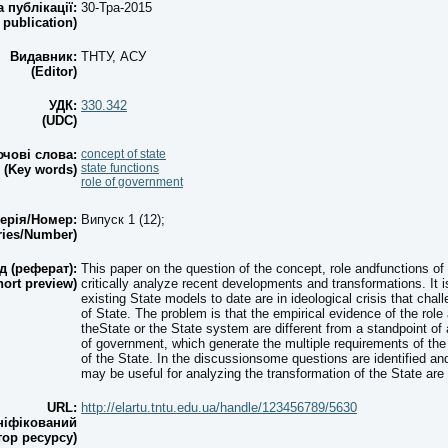
а публікації:
30-Тра-2015
 publication)
Видавник:
ТНТУ, АСУ
(Editor)
УДК:
330.342
(UDC)
чові слова:
concept of state
state functions
(Key words)
role of government
ерія/Номер:
Випуск 1 (12);
ries/Number)
д (реферат):
This paper on the question of the concept, role andfunctions of
hort preview)
critically analyze recent developments and transformations. It 
existing State models to date are in ideological crisis that cha
of State. The problem is that the empirical evidence of the role
theState or the State system are different from a standpoint of
of government, which generate the multiple requirements of the 
of the State. In the discussionsome questions are identified an
may be useful for analyzing the transformation of the State are
URL:
http://elartu.tntu.edu.ua/handle/123456789/5630
ніфікований
тор ресурсу)