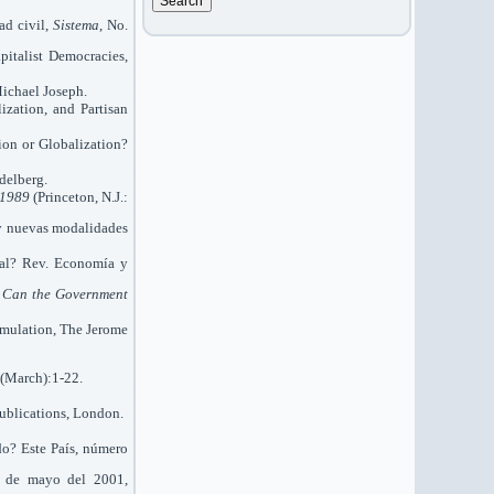
d civil,
Sistema
, No.
pitalist Democracies,
ichael Joseph.
ization, and Partisan
ion or Globalization?
delberg.
9-1989
(Princeton, N.J.:
s y nuevas modalidades
cal? Rev. Economía y
,
Can the Government
cumulation, The Jerome
(March):1-22.
Publications, London.
do? Este País, número
26 de mayo del 2001,