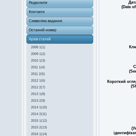
Дат
Редколегія
(Date of
Контакти
Символіка видання
Останній номер
Архів статей
Клю
2008 1(1)
2009 1(2)
2010 1(3)
С
2011 1(4)
(Se
2011 2(5)
2012 1(6)
Короткий огля
(S
2012 2(7)
2013 1(8)
2013 2(9)
2014 1(10)
2014 2(11)
2015 1(12)
2015 2(13)
(У
ідентифіка
2016 1(14)