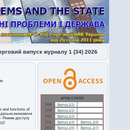
вий випуск журналу 1 (34) 2026
te
АРХІВ СТАТЕЙ
2008
Випуск 1(1)
Випуск 1(1)
e and functions of
2009
Випуск 1(2)
Випуск 1(2)
ціально-економічні
2010
Випуск 1(3)
Випуск 1(3)
 — Режим доступу
2011
Випуск 1(4)
Випуск 2(5)
pdf
2012
Випуск 1(6)
Випуск 2(7)