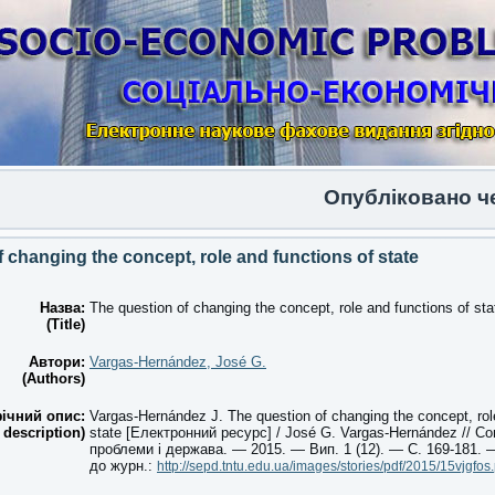
Опубліковано черго
 changing the concept, role and functions of state
Назва:
The question of changing the concept, role and functions of sta
(Title)
Автори:
Vargas-Hernández, José G.
(Authors)
ічний опис:
Vargas-Hernández J. The question of changing the concept, rol
 description)
state [Електронний ресурс] / José G. Vargas-Hernández // Со
проблеми і держава. — 2015. — Вип. 1 (12). — С. 169-181.
до журн.:
http://sepd.tntu.edu.ua/images/stories/pdf/2015/15vjgfos.