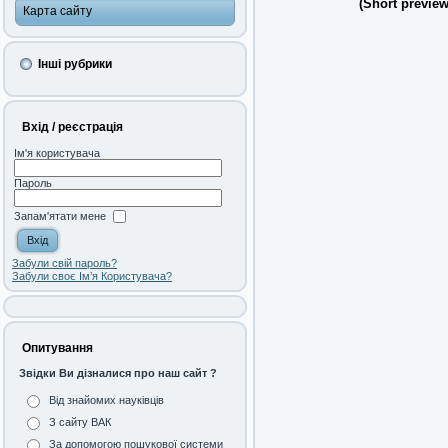
(Short preview
Карта сайту
Інші рубрики
Вхід / реєстрація
Ім'я користувача
Пароль
Запам'ятати мене
Забули свій пароль?
Забули своє Ім’я Користувача?
Опитування
Звідки Ви дізналися про наш сайт ?
Від знайомих науківців
З сайту ВАК
За допомогою пошукової системи