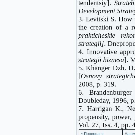
tendentsiy].
Strate
Development Strate
3. Levitski S. How 
the creation of a r
prakticheskie rek
strategii]
.
Dneprope
4. Innovative appro
strategii biznesa
]. 
5. Khanger Dzh. D.
[
Osnovy strategic
2008, p. 319.
6. Brandenburge
Doubleday, 1996, p
7. Harrigan K., Ne
propensity, power, 
Vol. 27, Iss. 4, pp.
< Попередня
Насту