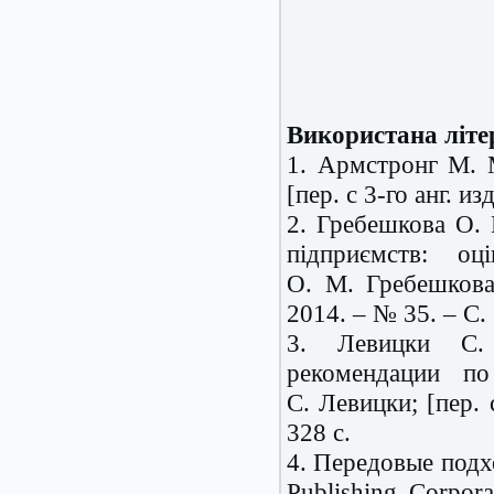
Використана літе
1. Армстронг М. 
[пер. с 3-го анг. из
2. Гребешкова О. 
підприємств: оц
О. М. Гребешкова 
2014. – № 35. – С.
3. Левицки С. 
рекомендации по
С. Левицки; [пер. 
328 с.
4. Передовые подхо
Publishing Corpora