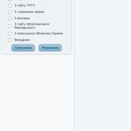
З сайту ТНТУ
З соціальних мереж
З реклами
З сайту бібліотеки імені
Вернадського
З електронної бібліотеки України
Випадково