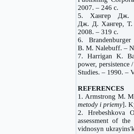
2007. – 246 с.
5. Хангер Дж. 
Дж. Д. Хангер, Т
2008. – 319 с.
6. Brandenburger
B. M. Nalebuff. – N
7. Harrigan K. Bas
power, persistence
Studies. – 1990. – 
REFERENCES
1. Armstrong M. Ma
metody i priemy
]. K
2. Hrebeshkova O.
assessment of the 
vidnosyn ukrayins'k