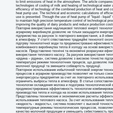
to limit emissions of heat in the atmosphere. The article compares 
technologies of cooling of milk and heating of technological water
efficiency of technology of the combined production of heat and co
heat pump use. The technical and economic calculations of effici
use is presented. Through the use of heat pump of "liquid - liquid
to maintain high precision temperature control of technological pr
improving the quality of dairy products and reduce production cost
Повторне використання надлишкової теплової енергії технолог
аграрному виробництві дозволяє не тільки заощадити енергор
підприємства за рахунок їх повторного використання, а й обм
в атмосферу. У статті співставлено традиційні технології охо
підігріву технологічної води та продемонстровано ефективність
комбінованого виробництва тепла й холоду на основі викорис
насосів. Представлено технічні та економічні розрахунки ефек
використання теплового насосу. За рахунок використання тепл
«рідина – рідина», система дозволяє з високою точністю підт
температурні режими технологічних процесів, що дозволяє по
молочної продукції та зменшити собівартість продукції.
Повторное использование избыточной тепловой энергии техно
процессов в аграрном производстве позволяет не только сэко
энергоресурсы предприятия за счет их повторного использован
ограничить выбросы тепла в атмосферу. В статье сопоставле
технологии охлаждения молока и подогрева технологической 
продемонстрирована эффективность технологии комбинирова
производства тепла и холода на основе использования тепло
Представлены технические и экономические расчеты эффект
использования теплового насоса. За счет использования тепл
«жидкость - жидкость», система позволяет с высокой точнос
температурные режимы технологических процессов, позволяе
качество молочной продукции и уменьшить себестоимость про