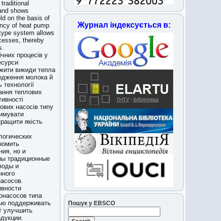
traditional
 and shows
ld on the basis of
Журнал індексується в:
ency of heat pump
" type system allows
ocesses, thereby
s.
ічних процесів у
есурси
ежити викиди тепла
лодження молока й
 технології
тання теплових
тивності
ових насосів типу
римувати
кращити якість
логических
номить
ия, но и
ны традиционные
воды и
нного
насосов.
ивности
онасосов типа
тью поддерживать
Пошук у EBSCO
т улучшить
дукции.