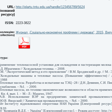
URL:
http://elartu.tntu.edu.ua/handle/123456789/5624
фікований
 ресурсу)
ISSN:
2223-3822
колекціях:
Журнал „Соціально-економічні проблеми і держава“, 2015, Випу
 collections)
тура:
рименение теплонасосной установки для охлаждения и пастеризации молока /
Д. Ибрагимов // Холодильная техника. – 2008.
М. “Эксергетический метод и его приложения” / В.М. Бродянский и др. // М.: 
 Холодильные машины и тепловые насосы. (Повышение эффективности) / А
 1988
Тепловые насосы. Разработка и испытание на ТЭЦ –28 / Д.Н. Девянин, С.И. П
оснабжения. – №1. – 2000.
Тепловые насосы, их технико-экономические возможности и области применени
Кн. 4, вып. 1. - М.- Л.: Машгиз, 1947.
А.В. Использование ВЭР на предприятиях химической промышленнос
 Ю.В. Яворский // Химическая промышленность. – №4. – 2000.
йт Інституту відновлюваної енергетики НАН України [Електронний ресурс
rg.ua.
т "Компанія В.Д.Е. – Україна" [Електронний ресурс]. – Режим доступу: http://v