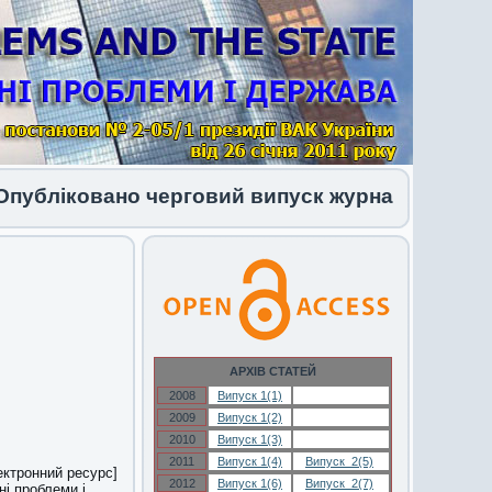
ліковано черговий випуск журналу 1 (34) 2026
АРХІВ СТАТЕЙ
2008
Випуск 1(1)
Випуск 1(1)
2009
Випуск 1(2)
Випуск 1(2)
2010
Випуск 1(3)
Випуск 1(3)
2011
Випуск 1(4)
Випуск 2(5)
лектронний ресурс]
2012
Випуск 1(6)
Випуск 2(7)
ні проблеми і