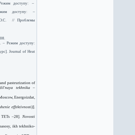
 Режим доступу: –
ежим доступу: –
 О.С. // Проблемы
08.
]. – Режим доступу:
урс]. Journal of Heat
and pasteurization of
dil'naya tekhnika –
Moscow
, Energoizdat,
henie effektivnosti)
].
a TETs –28].
Novosti
nasosy, ikh tekhniko-