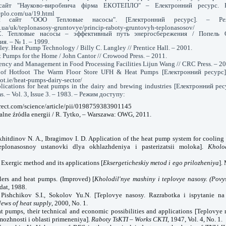
 сайт "Науково-виробнича фірма ЕКОТЕПЛО" – Електронний ресурс.
eplo.com/ua/19.html
ий сайт "ООО Тепловые насосы". [Електронний ресурс]. – Р
s.ua/uk/teplonasosy-gruntovye/princip-raboty-gruntovyh-teplonasosov/
С. Тепловые насосы – эффективный путь энергосбережения / Попель
я. – № 1. – 1999.
ley. Heat Pump Technology / Billy C. Langley // Prentice Hall. – 2001.
t Pumps for the Home / John Cantor // Crowood Press. – 2011.
ency and Management in Food Processing Facilities Lijun Wang // CRC Press. – 20
te of Hotfoot The Warm Floor Store UFH & Heat Pumps [Електронний ресурс
ot.ie/heat-pumps-dairy-sector/
plications for heat pumps in the dairy and brewing industries [Електронний рес
. – Vol. 3, Issue 3. – 1983. – Режим доступу:
rect.com/science/article/pii/0198759383901145
alne źródła energii / R. Tytko, – Warszawa: OWG, 2011.
itdinov N. A., Ibragimov I. D. Application of the heat pump system for cooling 
eplonasosnoy ustanovki dlya okhlazhdeniya i pasterizatsii moloka].
Kholo
Exergic method and its applications [
Eksergeticheskiy metod i ego prilozheniya
].
lers and heat pumps. (Improved) [
Kholodil'nye mashiny i teplovye nasosy. (Povys
dat, 1988.
Pishchikov S.I., Sokolov Yu.N. [Teplovye nasosy. Razrabotka i ispytanie n
ews of heat supply
, 2000, No. 1.
 pumps, their technical and economic possibilities and applications [Teplovye 
ozhnosti i oblasti primeneniya].
Raboty TsKTI – Works CKTI
, 1947, Vol. 4, No. 1.