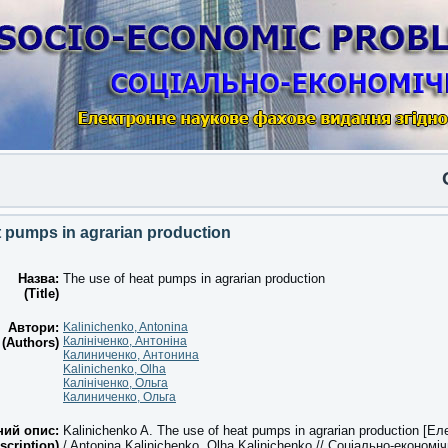
Опуб
t pumps in agrarian production
Назва:
The use of heat pumps in agrarian production
(Title)
Автори:
Kalinichenko, Antonina
Калініченко, Антоніна
(Authors)
Калиниченко, Антонина
Kalinichenko, Olha
Калініченко, Ольга
Калиниченко, Ольга
ний опис:
Kalinichenko A. The use of heat pumps in agrarian production [Е
scription)
/ Antonina Kalinichenko, Olha Kalinichenko // Соціально-економіч