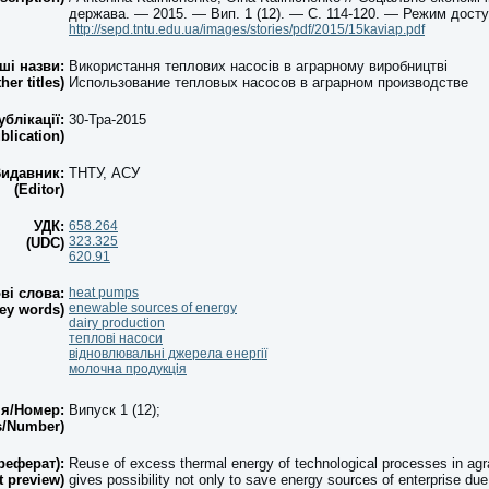
держава. — 2015. — Вип. 1 (12). — С. 114-120. — Режим досту
http://sepd.tntu.edu.ua/images/stories/pdf/2015/15kaviap.pdf
нші назви:
Використання теплових насосів в аграрному виробництві
her titles)
Использование тепловых насосов в аграрном производстве
ублікації:
30-Тра-2015
blication)
идавник:
ТНТУ, АСУ
(Editor)
УДК:
658.264
323.325
(UDC)
620.91
ві слова:
heat pumps
enewable sources of energy
ey words)
dairy production
теплові насоси
відновлювальні джерела енергії
молочна продукція
ія/Номер:
Випуск 1 (12);
s/Number)
реферат):
Reuse of excess thermal energy of technological processes in agr
t preview)
gives possibility not only to save energy sources of enterprise due