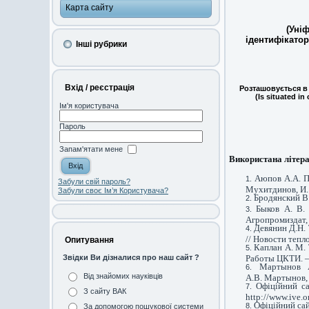
Карта сайту
(Уні
ідентифікатор
Інші рубрики
Вхід / реєстрація
Розташовується в 
(Is situated in
Ім'я користувача
Пароль
Запам'ятати мене
Використана літера
Аюпов А.А. П
Забули свій пароль?
Мухитдинов, И. 
Забули своє Ім’я Користувача?
Бродянский В.
Быков А. В.
Агропромиздат,
Девянин Д.Н. 
// Новости тепл
Опитування
Каплан А. М. 
Работы ЦКТИ. – 
Звідки Ви дізналися про наш сайт ?
Мартынов 
Від знайомих науківців
А.В. Мартынов,
Офіційний са
З сайту ВАК
http://www.ive.o
Офіційний сай
За допомогою пошукової системи