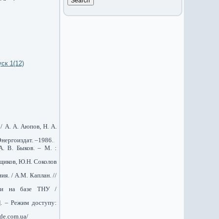
ск 1(12)
 А. А. Аюпов, Н. А.
Энергоиздат. –1986.
. В. Быков. – М. :
ищиков, Ю.Н. Соколов
я. / А.М. Каплан. //
ти на базе ТНУ /
]. – Режим доступу:
de.com.ua/