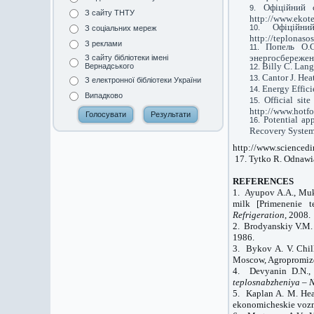
Офіційний
З сайту ТНТУ
http://www.ekot
Офіційн
З соціальних мереж
http://teplonaso
З реклами
Попель О.
энергосбережени
З сайту бібліотеки імені
Billy C. Lang
Вернадського
Cantor J. Hea
З електронної бібліотеки України
Energy Effici
Випадково
Official si
http://www.hotfo
Potential ap
Recovery Systems
http://www.sciencedi
17. Tytko R. Odnawi
REFERENCES
1. Ayupov A.A., Mukh
milk [Primenenie t
Refrigeration
, 2008.
2. Brodyanskiy V.M. 
1986.
3. Bykov A. V. Chil
Moscow
, Agropromiz
4. Devyanin D.N., 
teplosnabzheniya – N
5. Kaplan A. M. Heat
ekonomicheskie vozm