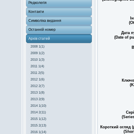
Редколегія
Контакти
І
Символіка видання
(Ot
Останній номер
Дата п
(Date of pu
Архів статей
2008 1(1)
В
2009 1(2)
2010 1(3)
2011 1(4)
2011 2(5)
2012 1(6)
Ключо
(K
2012 2(7)
2013 1(8)
2013 2(9)
2014 1(10)
Сер
2014 2(11)
(Serie
2015 1(12)
2015 2(13)
Короткий огляд (
(Shor
2016 1(14)