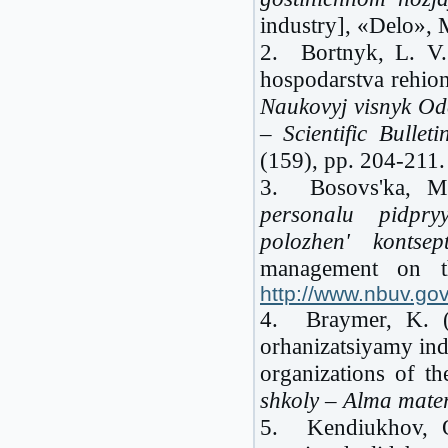
industry], «Delo», 
2. Bortnyk, L. V. 
hospodarstva rehionu
Naukovyj visnyk Od
– Scientific Bulle
(159), pp. 204-211.
3. Bosovs'ka, M
personalu pidpry
polozhen' kontse
management on th
http://www.nbuv.go
4. Braymer, K. (
orhanizatsiyamy ind
organizations of th
shkoly
– Alma mater:
5. Kendiukhov, O.