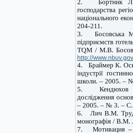
2.
Бортник Л
господарства регі
національного екон
204-211.
3.
Босовська М
підприємств готел
TQM / М.В. Босовс
http://www.nbuv.go
4.
Браймер К. Осн
індустрії гостинн
школи. – 2005. – №
5.
Кендюхов 
дослідження основ
– 2005. – № 3. – С
6.
Лич В.М. Труд
монографія / В.М. Л
7.
Мотивация –