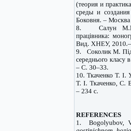
(теория и практи
среды и создания
Боковня. – Москва
8.
Салун М.М
працівника: моног
Вид. ХНЕУ, 2010.–
9.
Соколик М. Пі
середнього класу в
– С. 30–33.
10. Ткаченко Т. І.
Т. І. Ткаченко, С.
– 234 с.
REFERENCES
1. Bogolyubov, V
gostinichnom hozja