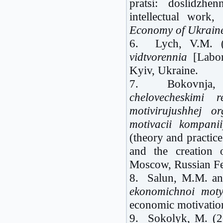
pratsi: doslidzhe
intellectual work
Economy of Ukrain
6. Lych, V.M. 
vidtvorennia
[Labor 
Kyiv, Ukraine.
7. Bokovnja,
chelovecheskimi 
motivirujushhej o
motivacii kompanii
(theory and practic
and the creation 
Moscow, Russian Fe
8. Salun, M.M. an
ekonomichnoi motyv
economic motivatio
9. Sokolyk, M. (20