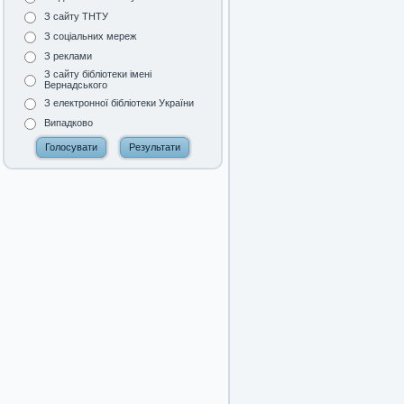
З сайту ТНТУ
З соціальних мереж
З реклами
З сайту бібліотеки імені
Вернадського
З електронної бібліотеки України
Випадково