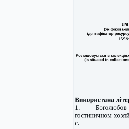
URL
(Уніфіковани
ідентифікатор ресурсу
ISSN
Розташовується в колекціях
(Is situated in collections
Використана літе
1.
Боголюбов
гостиничном хозяй
с.