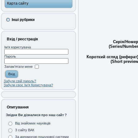
Карта сайту
Інші рубрики
Вхід / реєстрація
Серія/Номер
(Series/Number
Ім'я користувача
Короткий огляд (реферат)
Пароль
(Short preview
Запам'ятати мене
Забули свій пароль?
Забули своє Ім’я Користувача?
Опитування
Звідки Ви дізналися про наш сайт ?
Від знайомих науківців
З сайту ВАК
За допомогою пошукової системи