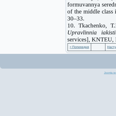
formuvannya seredn'
of the middle class
30–33.
10. Tkachenko, T.
Upravlinnia iakist
services], KNTEU, 
< Попередня
Насту
Joomla te