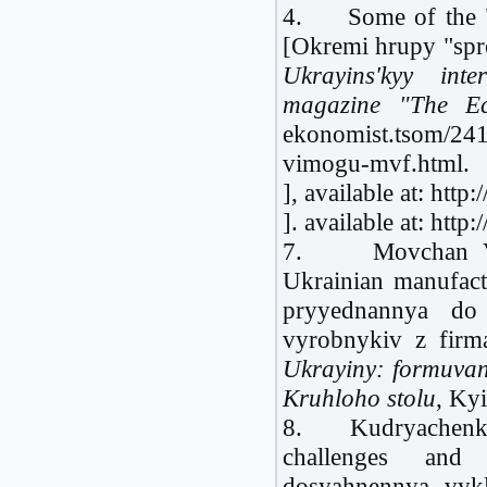
4. Some of the "si
[Okremi hrupy "spr
Ukrayins'
kyy
inte
magazine "The Ec
ekonomist.tsom/241
vimogu-mvf.html.
], available at: http
]. available at: http:
7. Movchan V. M
Ukrainian manufac
pryyednannya do
vyrobnykiv z firm
Ukrayiny: formuvan
Kruhloho stolu
, Kyi
8. Kudryachenko 
challenges and 
dosyahnennya, vyk