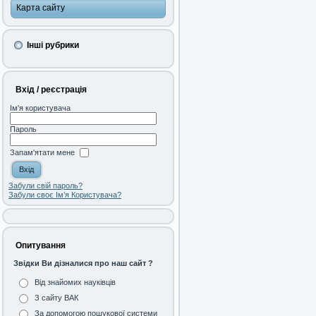
Карта сайту
Інші рубрики
Вхід / реєстрація
Ім'я користувача
Пароль
Запам'ятати мене
Забули свій пароль?
Забули своє Ім’я Користувача?
Опитування
Звідки Ви дізналися про наш сайт ?
Від знайомих науківців
З сайту ВАК
За допомогою пошукової системи