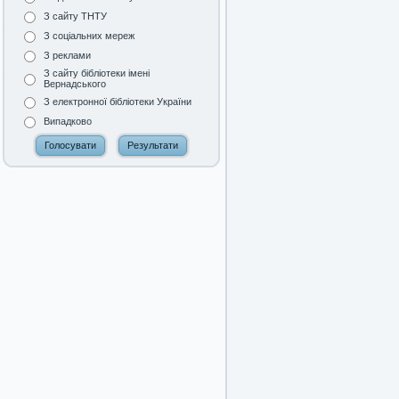
З сайту ТНТУ
З соціальних мереж
З реклами
З сайту бібліотеки імені
Вернадського
З електронної бібліотеки України
Випадково