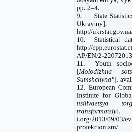
pp. 2–4.
9. State Statistic
Ukrayi
http://ukrstat.gov.
10. Statistical d
http://epp.eurosta
AP/EN/2-2207201
11. Youth soci
[
Molodizhna sot
Sumshchyna"
]. ava
12. European Comm
Institute for Globa
usilivaetsya to
transformatsiy
]. 
t.org/2013/09/03/ev
protekcionizm/