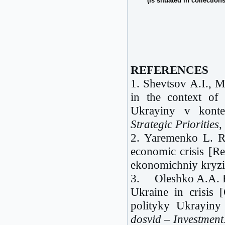
(Is situated in collections
REFERENCES
1. Shevtsov A.I., 
in the context of
Ukrayiny v konte
Strategic Priorities
,
2. Yaremenko L. Re
economic crisis [R
ekonomichniy kryzi
3. Oleshko A.A. Feat
Ukraine in crisis 
polityky Ukrayin
dosvid –
Investmen