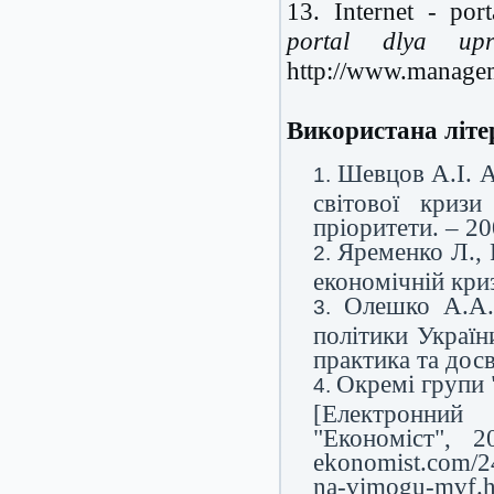
13. Internet - po
portal dlya upr
http://www.managem
Використана літе
Шевцов А.І. А
світової кризи
пріоритети. – 20
Яременко Л., 
економічній криз
Олешко А.А. 
політики Україн
практика та досв
Окремі групи 
[Електронний
"Економіст", 2
ekonomist.com/2
na-vimogu-mvf.h