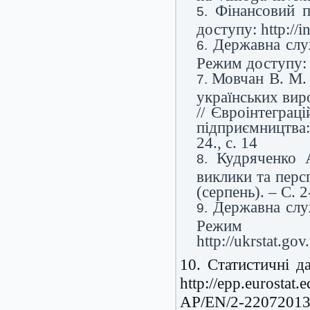
Фінансовий 
доступу: http://i
Державна слу
Режим доступу: ht
Мовчан В. М.
українських вир
// Євроінтеграц
підприємництва:
24., с. 14
Кудряченко А
виклики та персп
(серпень). – С. 2
Державна слу
Реж
http://ukrstat.go
10. Статистичні д
http://epp.eurosta
AP/EN/2-2207201