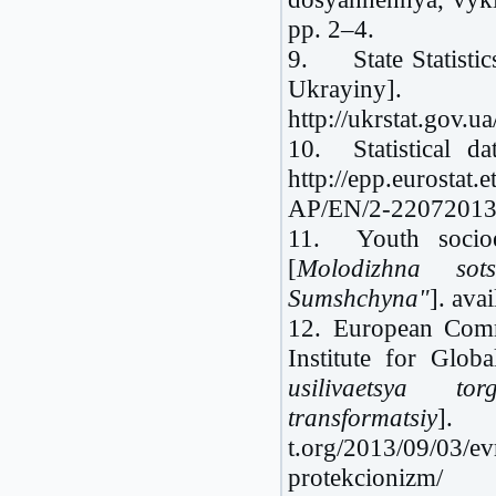
pp. 2–4.
9. State Statistic
Ukrayi
http://ukrstat.gov.
10. Statistical d
http://epp.eurosta
AP/EN/2-2207201
11. Youth soci
[
Molodizhna sot
Sumshchyna"
]. ava
12. European Comm
Institute for Globa
usilivaetsya to
transformatsiy
]. 
t.org/2013/09/03/ev
protekcionizm/