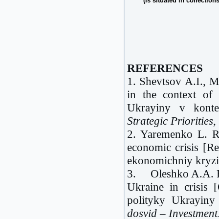
(Is situated in collections
REFERENCES
1. Shevtsov A.I., 
in the context of
Ukrayiny v konte
Strategic Priorities
,
2. Yaremenko L. Re
economic crisis [R
ekonomichniy kryzi
3. Oleshko A.A. Feat
Ukraine in crisis 
polityky Ukrayin
dosvid –
Investmen