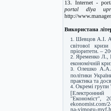
13. Internet - po
portal dlya upr
http://www.managem
Використана літе
Шевцов А.І. А
світової кризи
пріоритети. – 20
Яременко Л., 
економічній криз
Олешко А.А. 
політики Україн
практика та досв
Окремі групи 
[Електронний
"Економіст", 2
ekonomist.com/2
na-vimogu-mvf.h