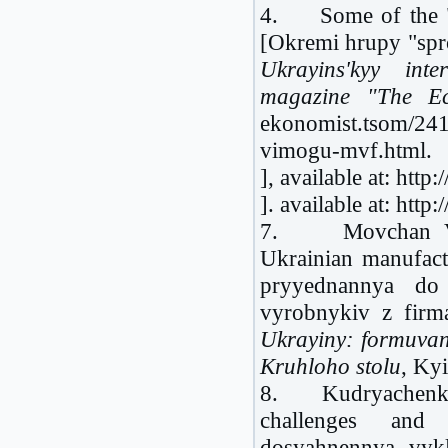
4. Some of the "si
[Okremi hrupy "spr
Ukrayins'
kyy
inte
magazine "The Ec
ekonomist.tsom/241
vimogu-mvf.html.
], available at: http
]. available at: http:
7. Movchan V. M
Ukrainian manufac
pryyednannya do
vyrobnykiv z firm
Ukrayiny: formuvan
Kruhloho stolu
, Kyi
8. Kudryachenko 
challenges and 
dosyahnennya, vyk