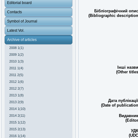
Editorial board
Бібліографічний опис
Contacts
(Bibliographic description
Symbol of Journal
Latest Vol.
Archive of articles
2008 1(1)
2009 1(2)
2010 1(3)
Інші назви
2011 1(4)
(Other titles
2011 2(5)
2012 1(6)
2012 2(7)
2013 1(8)
Дата публікації
2013 2(9)
(Date of publication
2014 1(10)
Видавник
2014 2(11)
(Editor
2015 1(12)
2015 2(13)
УДК
(UDC
2016 1(14)