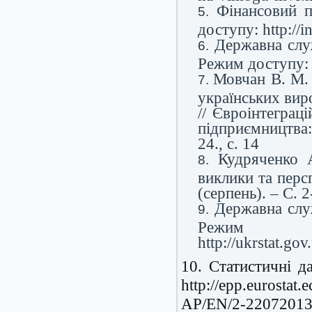
Фінансовий 
доступу: http://i
Державна слу
Режим доступу: ht
Мовчан В. М.
українських вир
// Євроінтеграц
підприємництва:
24., с. 14
Кудряченко А
виклики та персп
(серпень). – С. 2
Державна слу
Реж
http://ukrstat.go
10. Статистичні д
http://epp.eurosta
AP/EN/2-2207201