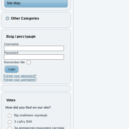
Site Map
Other Categories
Вхід / реєстрація
Username
Password
Remember Me
Forgot your password?
Forgot your username?
Votes
How did you find on our site?
Від знайомих науківців
З сайту ВАК
За допомогою пошукової системи