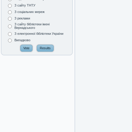
З сайту ТНТУ
З соціальних мереж
З реклами
З сайту бібліотеки імені
Вернадського
З електронної бібліотеки України
Випадково