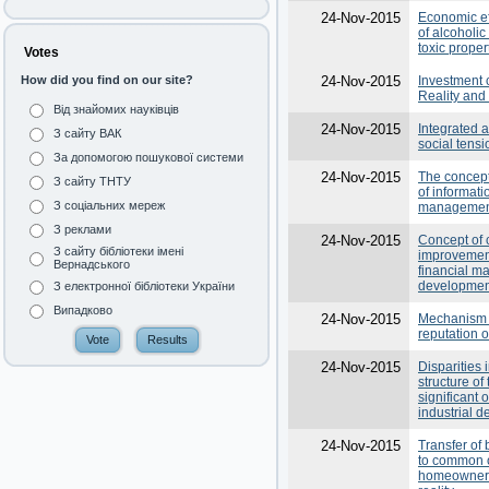
24-Nov-2015
Economic ef
of alcoholi
toxic proper
Votes
24-Nov-2015
Investment 
How did you find on our site?
Reality and
Від знайомих науківців
24-Nov-2015
Integrated 
З сайту ВАК
social tensi
За допомогою пошукової системи
24-Nov-2015
The concept
З сайту ТНТУ
of informati
З соціальних мереж
management
З реклами
24-Nov-2015
Concept of 
З сайту бібліотеки імені
improvement
Вернадського
financial m
developmen
З електронної бібліотеки України
Випадково
24-Nov-2015
Mechanism
reputation o
24-Nov-2015
Disparities i
structure o
significant 
industrial 
24-Nov-2015
Transfer of 
to common 
homeowner 