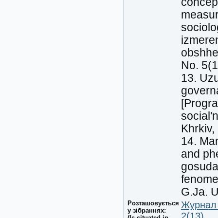
concept
measure
sociolo
izmeren
obshhes
No. 5(1
13. Uzu
governa
[Progr
social'
Khrkiv,
14. Man
and ph
gosudar
fenomen
G.Ja. U
Розташовується
Журнал 
у зібраннях:
2(13)
(Is situated in