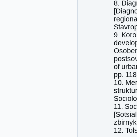
8. Diag
[Diagno
regiona
Stavrop
9. Koro
develop
Osobenn
postsov
of urba
pp. 118
10. Mer
struktu
Sociolo
11. Soc
[Sotsia
zbirnyk
12. Tol