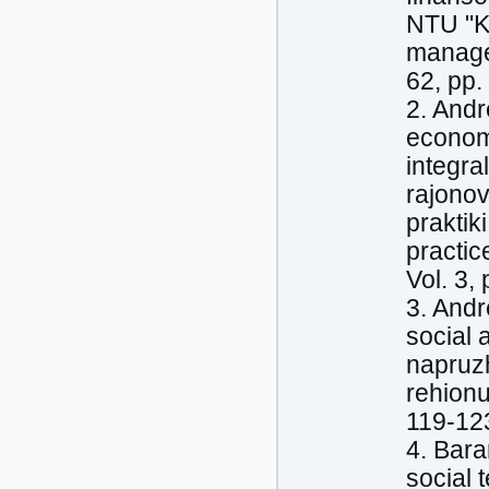
NTU "KP
managem
62, pp.
2. Andr
economi
integra
rajono
praktik
practic
Vol. 3,
3. Andr
social 
napruzh
rehionu
119-12
4. Bara
social 