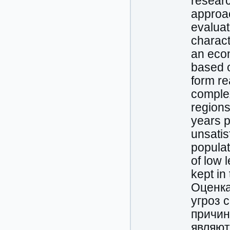
researc
approac
evaluat
charact
an eco
based o
form re
complex
regions
years p
unsatis
populati
of low l
kept in
Оценка
угроз 
причин
являют