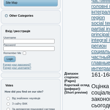
частинн
Site Map
головні
інтегра
Other Categories
region
social t
partial i
Вхід / реєстрація
principa
Username
integral 
регион
Password
социаль
Remember Me
частный
главные
Forgot your password?
интегра
Forgot your username?
Діапазон
161-16
сторінок:
(Pages)
Короткий огляд
Оцінка
Votes
(реферат):
соціаль
How did you find on our site?
(Short preview)
законо
Від знайомих науківців
З сайту ВАК
сьогод
За допомогою пошукової системи