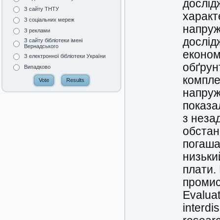
дослід
З сайту ТНТУ
характ
З соціальних мереж
напруж
З реклами
дослід
З сайту бібліотеки імені
Вернадського
економ
З електронної бібліотеки України
обґрун
Випадково
компле
напруже
показа
з неза
обстан
погаша
низьки
плати.
промис
Evaluat
interdi