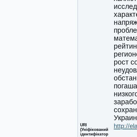
исслед
характ
напряж
пробле
матема
рейтин
регион
рост с
неудов
обстан
погаша
низког
зарабо
сохран
Украин
URI
http://e
(Уніфікований
ідентифікатор