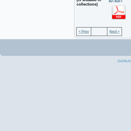
collections)
< Prev
Next >
Joomla te