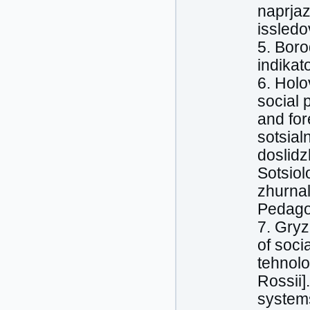
naprjaz
issledo
5. Boro
indikat
6. Holo
social 
and for
sotsial
doslidz
Sotsiol
zhurnal
Pedago
7. Gryz
of soci
tehnolo
Rossii]
systems