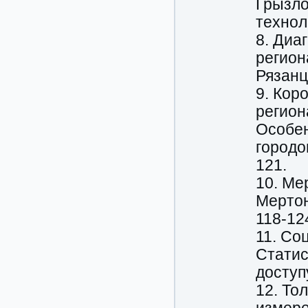
Грызло
технол
8. Диа
регион
Рязанц
9. Кор
регион
Особен
городо
121.
10. Ме
Мертон
118-12
11. Со
Статис
доступу
12. То