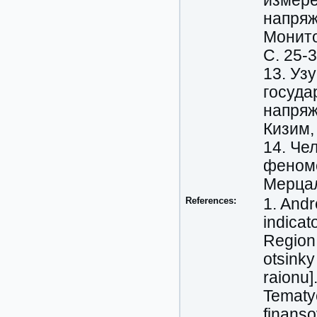
измере
напряж
Монито
С. 25-3
13. Уз
госуда
напряж
Кизим,
14. Че
феноме
Мерцал
References:
1. Andr
indicat
Region 
otsinky
raionu]
Tematyc
finanso