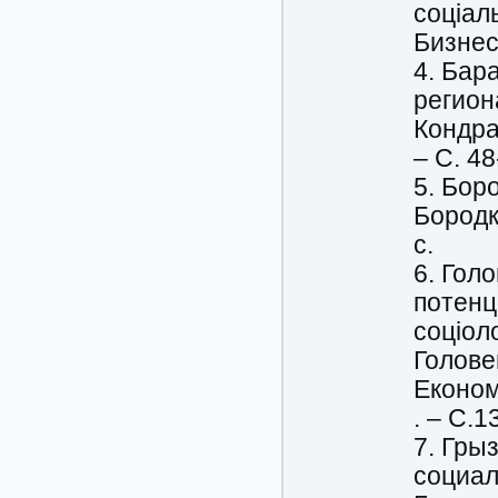
соціаль
Бизнес
4. Бар
региона
Кондра
– С. 48
5. Бор
Бородк
с.
6. Гол
потенц
соціол
Головен
Економі
. – С.1
7. Гры
социал