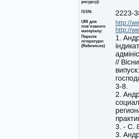
ресурсу):
ISSN:
2223-3
URI для
http://w
пов’язаного
http://w
матеріалу:
Перелік
1. Анд
літератури:
індика
(References)
адміні
// Віс
випуск
господа
3-8.
2. Анд
социал
региона
практик
3. - С.
3. Анд