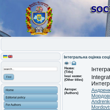
Інтегральна оцінка соц
|
Назва:
Інтегр
(Title)
Інші назви:
Integra
(Other titles)
Интегр
Автори:
Андренк
Home
(Authors)
Мордовц
Editorial policy
Andrenk
For Authors
Mordovts