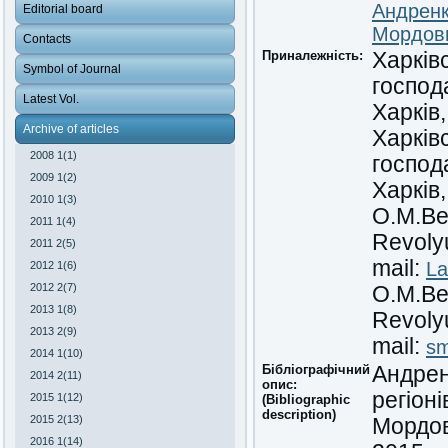
Андренк
Editorial board
Мордовц
Contacts
Приналежність:
Харків
Symbol of Journal
господа
Latest Vol.
Харків,
Archive of articles
Харків
2008 1(1)
господа
2009 1(2)
Харків,
2010 1(3)
O.M.Bek
2011 1(4)
Revolyu
2011 2(5)
mail:
La
2012 1(6)
2012 2(7)
O.M.Bek
2013 1(8)
Revolyu
2013 2(9)
mail:
sm
2014 1(10)
Бібліографічний
Андрен
2014 2(11)
опис:
регіон
2015 1(12)
(Bibliographic
description)
2015 2(13)
Мордов
2016 1(14)