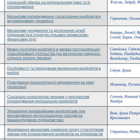
Фліссак, Андрій
;
Ф
соціальній сферах на регіональному рівні та їх
попередження
Механізми попередження і розв’язання конфліктів в
Гарматюк, Оксан
антикризовому управлінні
Механізми узгодження та досягнення цілей
Бицюра, Леонід
;
By
підприємств в структурі цільових промислово-
Leonid
;
Борик, Оль
фінансових груп
Савойська, Світла
Мовно-політичні конфлікти в умовах пострадянської
трансформації суспільства (на матеріалах південно-
Svitlana
;
Панібудьл
східного регіону України)
Володимир
;
Panibu
Особливості та передумови виникнення конфліктів в
Сівчук, Ірина
регіоні
Планування психологічного відновлення на рівні
Мошенець, Руслан
організації
Семенів, Наталія 
Соціально-психологічні чинники у перспективі
попередження регіональних конфліктів
Nataliya
Управління інноваційними конфліктами при
Вовк, Ірина Петрі
впровадженні ресурсоощадних заходів на
Ярославович
машинобудівних підприємствах
Формування механізмів зниження опору стратегічним
Сіправська, Надія
змінам для попередження конфліктів на підприємстві