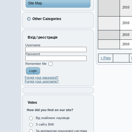
Site Map
2010
Other Categories
2010
2010
Вхід / реєстрація
2010
Username
Password
< Prev
Remember Me
Forgot your password?
Forgot your username?
Votes
How did you find on our site?
Від знайомих науківців
З сайту ВАК
За допомогою пошукової системи