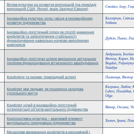
Вплив культури на розвиток корпорацій (на прикладі
Стойко, Ігор
;
Гец
корпорацій США, Японії, країн Західної Європи)
Казмірчук, Світла
Інноваційна культура: роль і місце в інноваційному
розвитку підприємства
Svitlana
Інноваційно-логістичний підхід як спосіб уникнення
конфліктів та забезпечення стабільності
Дудкін, Павло
;
Dud
функціонування навчально-науково-виробничих
комплексів
Андрушків, Богдан
Віктор
;
Кирич, Н
Інноваційно-логістичні шляхи вирішення актуальних
проблем функціонування вітчизняного авіабудування
Bogdan
;
Palyanytsy
Nataliya
Конфлікти та ризики: прикладний аспект
Паляниця, Віктор
Калушка, Любов
;
Конфлікт між людьми, як поширена складова
Lubov
;
Погайдак, 
суспільного життя
Olga
Конфлікт цілей в інноваційно-логістичній
Вівчар, Оксана
;
Vi
інтерпретації об’єктів капітального будівництва
Корпоративна культура – важливий елемент
Химич, Ірина
;
Пог
внутрішнього середовища підприємства
Механізми виникнення конфліктів в економічній і