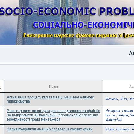
Anoth
Назва
Авт
ку
Активізація процесу капіталізації машинобудівного
Мельник, Лілія
;
Mel
підприємства
Нагорняк, Галина
Влив корпоративної культури на подолання конфліктів
на підприємстві як важливий напрямок забезпечення
Василь
;
Galyna, N
ефективності праці менеджера
Muliarchuk
Вплив конфліктів на вибір стратегії в умовах кризи
Юрик, Наталія
;
Y