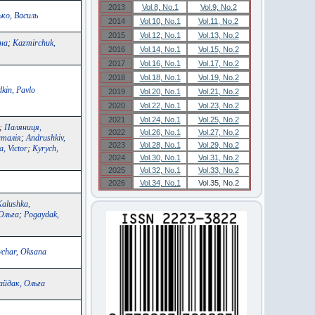
2013
Vol.8, No.1
Vol.9, No.2
ько, Василь
2014
Vol.10, No.1
Vol.11, No.2
2015
Vol.12, No.1
Vol.13, No.2
на
;
Kazmirchuk,
2016
Vol.14, No.1
Vol.15, No.2
2017
Vol.16, No.1
Vol.17, No.2
2018
Vol.18, No.1
Vol.19, No.2
kin, Pavlo
2019
Vol.20, No.1
Vol.21, No.2
2020
Vol.22, No.1
Vol.23, No.2
2021
Vol.24, No.1
Vol.25, No.2
;
Паляниця,
2022
Vol.26, No.1
Vol.27, No.2
аталія
;
Andrushkiv,
2023
Vol.28, No.1
Vol.29, No.2
a, Victor
;
Kyrych,
2024
Vol.30, No.1
Vol.31, No.2
2025
Vol.32, No.1
Vol.33, No.2
2026
Vol.34, No.1
Vol.35, No.2
Kalushka,
Ольга
;
Pogaydak,
vchar, Oksana
айдак, Ольга