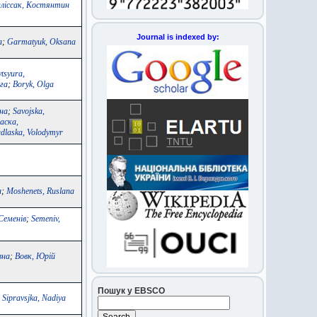
ліссак, Костянтин
Journal is indexed by:
а
;
Garmatyuk, Oksana
tsyura,
га
;
Boryk, Olga
на
;
Savojska,
аска,
dlaska, Volodymyr
а
;
Moshenets, Ruslana
Семенів
;
Semeniv,
вна
;
Вовк, Юрій
Пошук у EBSCO
;
Sipravsjka, Nadiya