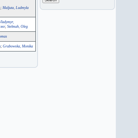
а
;
Maljuta, Ludmyla
Vladymyr,
лег
;
Stelmah, Oleg
Tomas
a
;
Grabowska, Monika