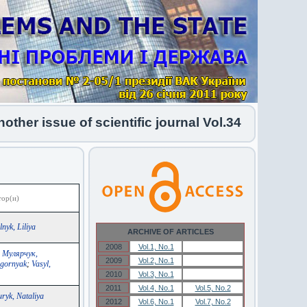
er issue of scientific journal Vol.34 No.1 2026 h
ор(и)
nyk, Liliya
ARCHIVE OF ARTICLES
2008
Vol.1, No.1
Vol.1, No.1
;
Мулярчук,
2009
Vol.2, No.1
Vol.2, No.1
agornyak
;
Vasyl,
2010
Vol.3, No.1
Vol.3, No.1
2011
Vol.4, No.1
Vol.5, No.2
uryk, Nataliya
2012
Vol.6, No.1
Vol.7, No.2