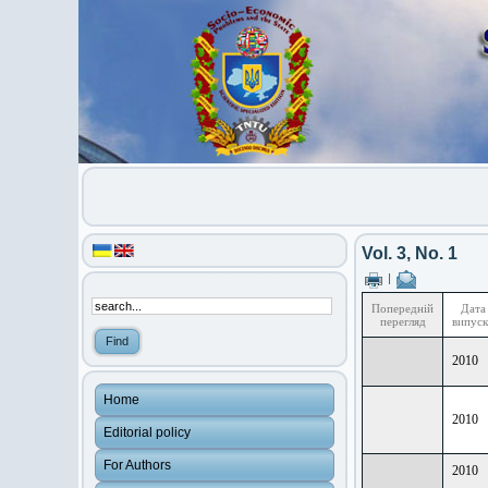
Vol. 3, No. 1
|
Попередній
Дата
перегляд
випус
2010
Home
2010
Editorial policy
For Authors
2010