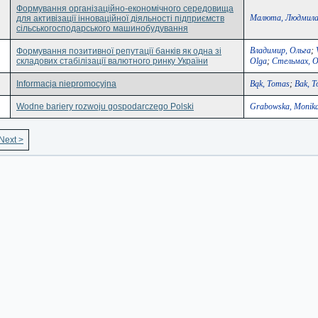
Формування організаційно-економічного середовища
Малюта, Людмил
для активізації інноваційної діяльності підприємств
сільськогосподарського машинобудування
Владимир, Ольга
;
Формування позитивної репутації банків як одна зі
складових стабілізації валютного ринку України
Olga
;
Стельмах, О
Informacja niepromocyjna
Bąk, Tomas
;
Bаk, 
Wodne bariery rozwoju gospodarczego Polski
Grabowska, Monik
Next >