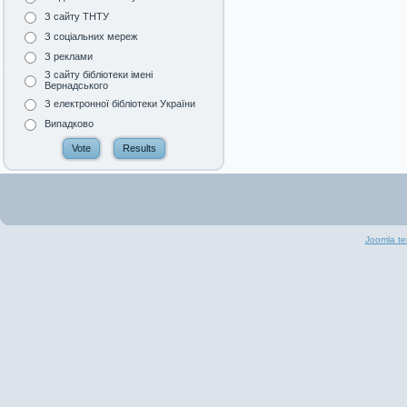
З сайту ТНТУ
З соціальних мереж
З реклами
З сайту бібліотеки імені
Вернадського
З електронної бібліотеки України
Випадково
Joomla te