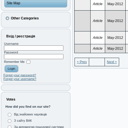
Site Map
Article
May-2012
Other Categories
Article
May-2012
Вхід / реєстрація
Article
May-2012
Username
Article
May-2012
Password
Remember Me
< Prev
Next >
Forgot your password?
Forgot your username?
Votes
How did you find on our site?
Від знайомих науківців
З сайту ВАК
За допомогою пошукової системи