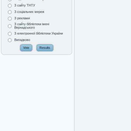
З сайту ТНТУ
З соціальних мереж
З реклами
З сайту бібліотеки імені
Вернадського
З електронної бібліотеки України
Випадково