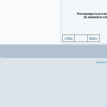
Розташовується в ко
(Is situated in co
< Prev
Next >
Joomla te