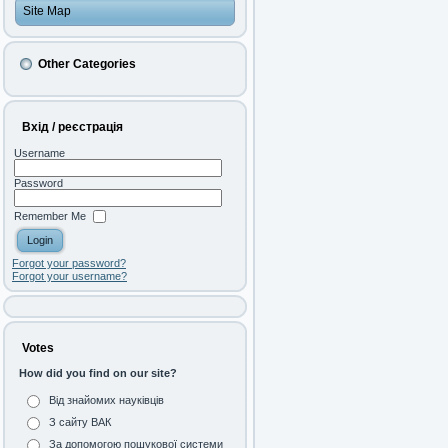
Site Map
Other Categories
Вхід / реєстрація
Username
Password
Remember Me
Forgot your password?
Forgot your username?
Votes
How did you find on our site?
Від знайомих науківців
З сайту ВАК
За допомогою пошукової системи