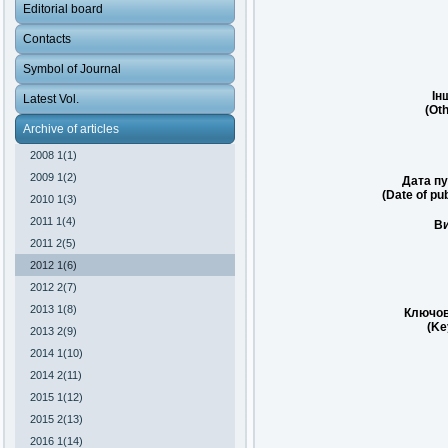
Editorial board
Contacts
Symbol of Journal
Ін
Latest Vol.
(Oth
Archive of articles
2008 1(1)
2009 1(2)
Дата пу
(Date of pub
2010 1(3)
2011 1(4)
Ви
2011 2(5)
2012 1(6)
2012 2(7)
2013 1(8)
Ключов
(Ke
2013 2(9)
2014 1(10)
2014 2(11)
2015 1(12)
2015 2(13)
2016 1(14)