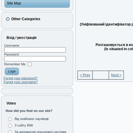
Site Map
Other Categories
(Уніфікований ідентифікатор 
Вхід / реєстрація
Розташовується в ко
Username
(Is situated in co
Password
Remember Me
< Prev
Next >
Forgot your password?
Forgot your username?
Votes
How did you find on our site?
Від знайомих науківців
З сайту ВАК
За допомогою пошукової системи