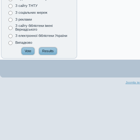
З сайту ТНТУ
З соціальних мереж
З реклами
З сайту бібліотеки імені
Вернадського
З електронної бібліотеки України
Випадково
Joomla te