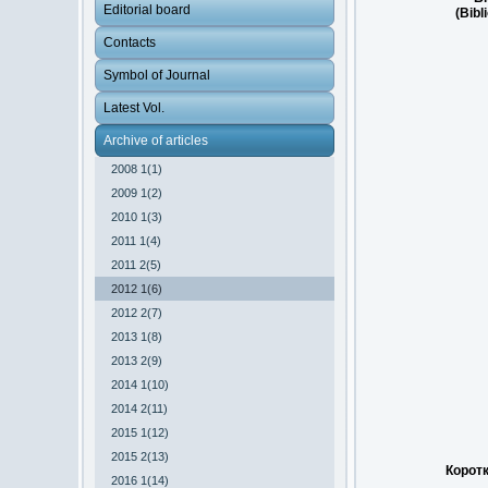
Editorial board
(Bibl
Contacts
Symbol of Journal
Latest Vol.
Archive of articles
2008 1(1)
2009 1(2)
2010 1(3)
2011 1(4)
2011 2(5)
2012 1(6)
2012 2(7)
2013 1(8)
2013 2(9)
2014 1(10)
2014 2(11)
2015 1(12)
2015 2(13)
Коротк
2016 1(14)