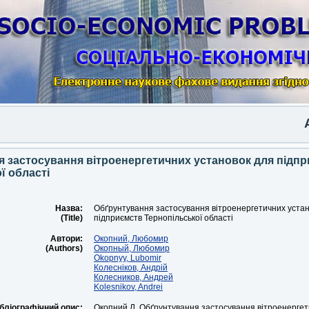
Anot
 застосування вітроенергетичних установок для підп
ї області
Назва:
Обґрунтування застосування вітроенергетичних уста
(Title)
підприємств Тернопільської області
Автори:
Окопний, Любомир
(Authors)
Окопный, Любомир
Okopnyy, Lubomir
Колесніков, Андрій
Колесников, Андрей
Kolesnikov, Andrei
бліографічний опис:
Окопний Л. Обґрунтування застосування вітроенергет