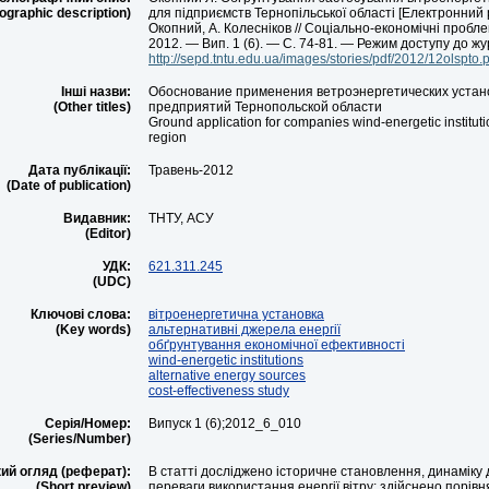
iographic description)
для підприємств Тернопільської області [Електронний р
Окопний, А. Колесніков // Соціально-економічні пробл
2012. — Вип. 1 (6). — С. 74-81. — Режим доступу до жур
http://sepd.tntu.edu.ua/images/stories/pdf/2012/12olspto.p
Інші назви:
Обоснование применения ветроэнергетических устан
(Other titles)
предприятий Тернопольской области
Ground application for companies wind-energetic instituti
region
Дата публікації:
Травень-2012
(Date of publication)
Видавник:
ТНТУ, АСУ
(Editor)
УДК:
621.311.245
(UDC)
Ключові слова:
вітроенергетична установка
(Key words)
альтернативні джерела енергії
обґрунтування економічної ефективності
wind-energetic institutions
alternative energy sources
cost-effectiveness study
Серія/Номер:
Випуск 1 (6);2012_6_010
(Series/Number)
ий огляд (реферат):
В статті досліджено історичне становлення, динаміку 
(Short preview)
переваги використання енергії вітру; здійснено порів