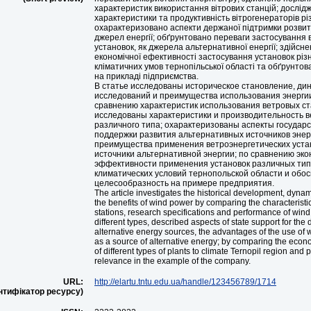
характеристик використання вітрових станцій; дослідж
характеристики та продуктивність вітрогенераторів рі
охарактеризовано аспекти держаної підтримки розвит
джерел енергії; обґрунтовано переваги застосування 
установок, як джерела альтернативної енергії; здійсн
економічної ефективності застосування установок різн
кліматичних умов тернопільської області та обґрунтова
на прикладі підприємства.
В статье исследованы историческое становление, ди
исследований и преимущества использования энергии
сравнению характеристик использования ветровых ст
исследованы характеристики и производительность 
различного типа; охарактеризованы аспекты государ
поддержки развития альтернативных источников энер
преимущества применения ветроэнергетических устан
источники альтернативной энергии; по сравнению эк
эффективности применения установок различных тип
климатических условий тернопольской области и обос
целесообразность на примере предприятия.
The article investigates the historical development, dyna
the benefits of wind power by comparing the characteristi
stations, research specifications and performance of wind
different types, described aspects of state support for the
alternative energy sources, the advantages of the use of 
as a source of alternative energy; by comparing the econ
of different types of plants to climate Ternopil region and 
relevance in the example of the company.
URL:
http://elartu.tntu.edu.ua/handle/123456789/1714
ентифікатор ресурсу)