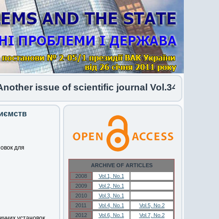
her issue of scientific journal Vol.34 No.1 2026 
риємств
новок для
ARCHIVE OF ARTICLES
2008
Vol.1, No.1
Vol.1, No.1
2009
Vol.2, No.1
Vol.2, No.1
2010
Vol.3, No.1
Vol.3, No.1
2011
Vol.4, No.1
Vol.5, No.2
2012
Vol.6, No.1
Vol.7, No.2
ичних установок