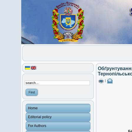
Обґрунтування
Тернопільсько
|
Home
Editorial policy
For Authors
Бі