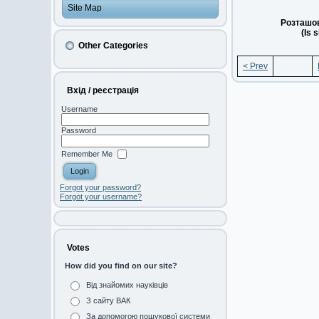
Site Map
Розташов
(Is 
Other Categories
< Prev
Вхід / реєстрація
Username
Password
Remember Me
Forgot your password?
Forgot your username?
Votes
How did you find on our site?
Від знайомих науківців
З сайту ВАК
За допомогою пошукової системи