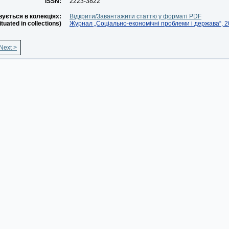
ISSN:
2223-3822
ується в колекціях:
Відкрити/Завантажити статтю у форматі PDF
situated in collections)
Журнал „Соціально-економічні проблеми і держава“, 20
Next >