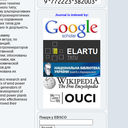
ено технічні
зного типу;
ку альтернативних
Journal is indexed by:
вітроенергетичних
ено порівняння
их типів для
но їх доцільність
намику
 ветра; по
анций;
ветрогенераторов
ственной
гии; обоснованы
овок, как
ономической
ов для
нована их
mics research and
cs of wind power
 generators of
 development of
wind power plants
omic effectiveness
proved their
Пошук у EBSCO