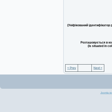
(Уніфікований ідентифікатор 
Розташовується в ко
(Is situated in co
< Prev
Next >
Joomla te