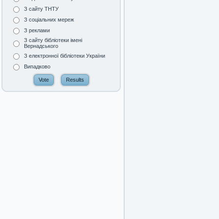
З сайту ТНТУ
З соціальних мереж
З реклами
З сайту бібліотеки імені
Вернадського
З електронної бібліотеки України
Випадково