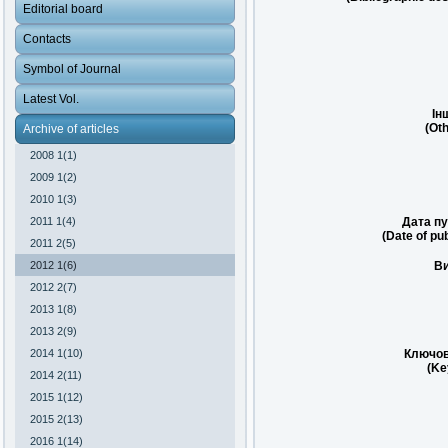
Editorial board
Contacts
Symbol of Journal
Latest Vol.
Ін
(Oth
Archive of articles
2008 1(1)
2009 1(2)
2010 1(3)
2011 1(4)
Дата пу
(Date of pub
2011 2(5)
2012 1(6)
Ви
2012 2(7)
2013 1(8)
2013 2(9)
2014 1(10)
Ключов
(Ke
2014 2(11)
2015 1(12)
2015 2(13)
2016 1(14)