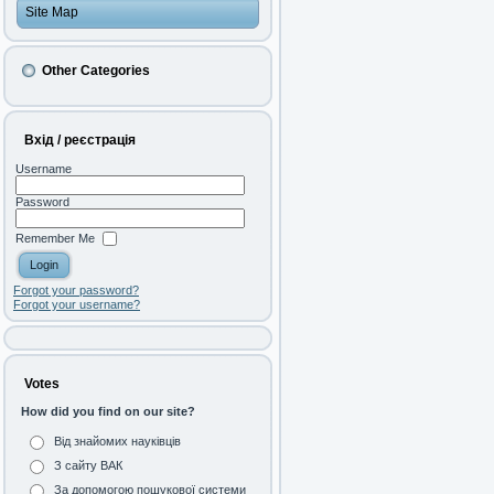
Site Map
Other Categories
Вхід / реєстрація
Username
Password
Remember Me
Forgot your password?
Forgot your username?
Votes
How did you find on our site?
Від знайомих науківців
З сайту ВАК
За допомогою пошукової системи