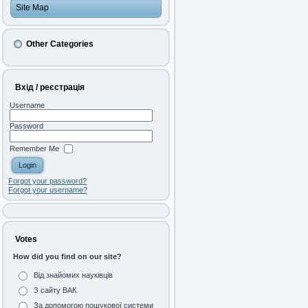
Site Map
Other Categories
Вхід / реєстрація
Username
Password
Remember Me
Forgot your password?
Forgot your username?
Votes
How did you find on our site?
Від знайомих науківців
З сайту ВАК
За допомогою пошукової системи