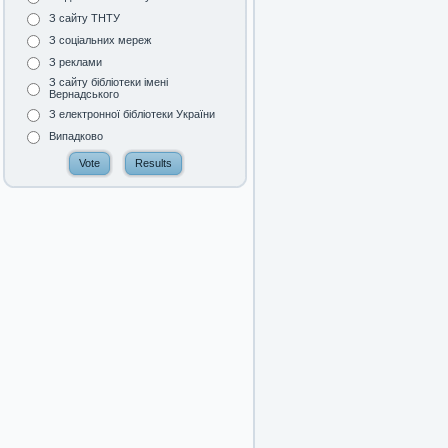
З сайту ТНТУ
З соціальних мереж
З реклами
З сайту бібліотеки імені
Вернадського
З електронної бібліотеки України
Випадково