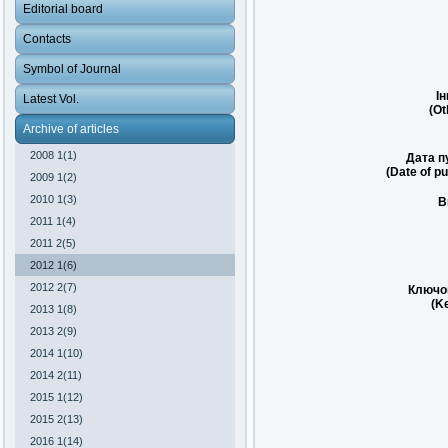
Editorial board
Contacts
Symbol of Journal
Ін
Latest Vol.
(Ot
Archive of articles
2008 1(1)
Дата пу
(Date of pu
2009 1(2)
2010 1(3)
В
2011 1(4)
2011 2(5)
2012 1(6)
2012 2(7)
Ключов
(K
2013 1(8)
2013 2(9)
2014 1(10)
2014 2(11)
2015 1(12)
2015 2(13)
2016 1(14)