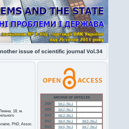
er issue of scientific journal Vol.34 No.1 2026 h
ARCHIVE OF ARTICLES
2008
Vol.1, No.1
Vol.1, No.1
2009
Vol.2, No.1
Vol.2, No.1
еніна, 18, м.
вельного
2010
Vol.3, No.1
Vol.3, No.1
2011
Vol.4, No.1
Vol.5, No.2
Ukraine, PhD, Assoc.
2012
Vol.6, No.1
Vol.7, No.2