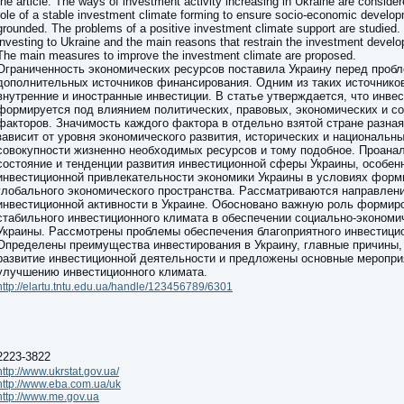
the article. The ways of investment activity increasing in Ukraine are consider
role of a stable investment climate forming to ensure socio-economic develop
grounded. The problems of a positive investment climate support are studied
investing to Ukraine and the main reasons that restrain the investment devel
The main measures to improve the investment climate are proposed.
Ограниченность экономических ресурсов поставила Украину перед пробл
дополнительных источников финансирования. Одним из таких источнико
внутренние и иностранные инвестиции. В статье утверждается, что инве
формируется под влиянием политических, правовых, экономических и с
факторов. Значимость каждого фактора в отдельно взятой стране разная
зависит от уровня экономического развития, исторических и национальны
совокупности жизненно необходимых ресурсов и тому подобное. Проана
состояние и тенденции развития инвестиционной сферы Украины, особен
инвестиционной привлекательности экономики Украины в условиях форм
глобального экономического пространства. Рассматриваются направлен
инвестиционной активности в Украине. Обосновано важную роль формир
стабильного инвестиционного климата в обеспечении социально-экономи
Украины. Рассмотрены проблемы обеспечения благоприятного инвестици
Определены преимущества инвестирования в Украину, главные причины
развитие инвестиционной деятельности и предложены основные меропри
улучшению инвестиционного климата.
http://elartu.tntu.edu.ua/handle/123456789/6301
2223-3822
http://www.ukrstat.gov.ua/
http://www.eba.com.ua/uk
http://www.me.gov.ua