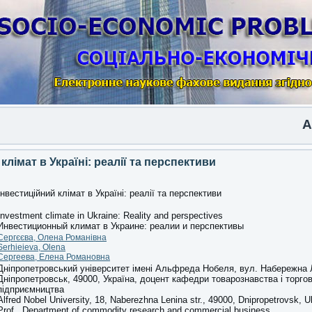
Anoth
клімат в Україні: реалії та перспективи
Інвестиційний клімат в Україні: реалії та перспективи
Investment climate in Ukraine: Reality and perspectives
Инвестиционный климат в Украине
:
реалии и перспективы
Сергєєва, Олена Романівна
Serhieieva, Olena
Сергеева, Елена Романовна
Дніпропетровський університет імені Альфреда Нобеля, вул. Набережна Л
Дніпропетровськ, 49000, Україна, доцент кафедри товарознавства і торго
підприємництва
Alfred Nobel University, 18, Naberezhna Lenina str., 49000, Dnipropetrovsk, 
Prof., Department of commodity research and commercial business