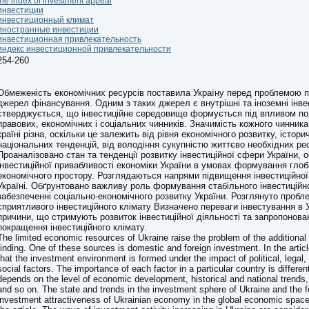
the index of investment appeal
инвестиции
инвестиционный климат
иностранные инвестиции
инвестиционная привлекательность
индекс инвестиционной привлекательности
254-260
Обмеженість економічних ресурсів поставила Україну перед проблемою 
джерел фінансування. Одним з таких джерел є внутрішні та іноземні інвес
стверджується, що інвестиційне середовище формується під впливом по
правових, економічних і соціальних чинників. Значимість кожного чинника
країні різна, оскільки це залежить від рівня економічного розвитку, історич
національних тенденцій, від володіння сукупністю життєво необхідних ре
Проаналізовано стан та тенденції розвитку інвестиційної сфери України, 
інвестиційної привабливості економіки України в умовах формування гло
економічного простору. Розглядаються напрями підвищення інвестиційної 
Україні. Обґрунтовано важливу роль формування стабільного інвестиційно
забезпеченні соціально-економічного розвитку України. Розглянуто пробл
сприятливого інвестиційного клімату Визначено переваги інвестування в У
причини, що стримують розвиток інвестиційної діяльності та запропонова
покращення інвестиційного клімату.
The limited economic resources of Ukraine raise the problem of the additional
finding. One of these sources is domestic and foreign investment. In the articl
that the investment environment is formed under the impact of political, legal
social factors. The importance of each factor in a particular country is differen
depends on the level of economic development, historical and national trends,
and so on. The state and trends in the investment sphere of Ukraine and the f
investment attractiveness of Ukrainian economy in the global economic space