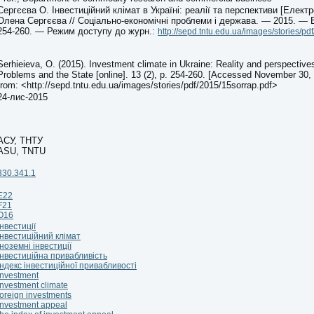
Сергєєва О. Інвестиційний клімат в Україні: реалії та перспективи [Електр
Олена Сергєєва // Соціально-економічні проблеми і держава. — 2015. — В
254-260. — Режим доступу до журн.:
http://sepd.tntu.edu.ua/images/stories/pd
Serhieieva, O. (2015). Investment climate in Ukraine: Reality and perspectiv
Problems and the State [online]. 13 (2), p. 254-260. [Accessed November 30, 
from: <http://sepd.tntu.edu.ua/images/stories/pdf/2015/15sorrap.pdf>
24-лис-2015
АСУ, ТНТУ
ASU, TNTU
330.341.1
E22
F21
O16
інвестиції
інвестиційний клімат
іноземні інвестиції
інвестиційна привабливість
індекс інвестиційної привабливості
investment
investment climate
foreign investments
investment appeal