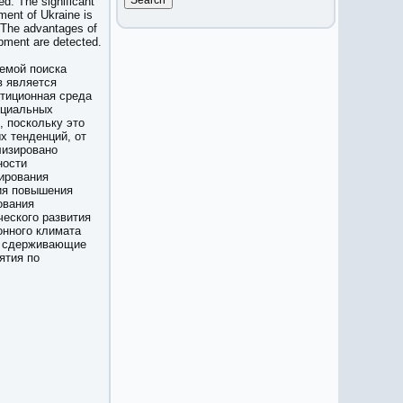
ed. The significant
ment of Ukraine is
. The advantages of
opment are detected.
емой поиска
в является
стиционная среда
оциальных
, поскольку это
х тенденций, от
лизировано
ности
ирования
ия повышения
ования
ческого развития
онного климата
, сдерживающие
ятия по