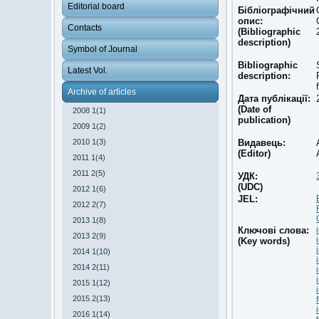
Editorial board
Бібліографічний
опис:
Contacts
(Bibliographic
description)
Symbol of Journal
Bibliographic
Latest Vol.
description:
Archive of articles
Дата публікації:
(Date of
2008 1(1)
publication)
2009 1(2)
2010 1(3)
Видавець:
(Editor)
2011 1(4)
2011 2(5)
УДК:
(UDC)
2012 1(6)
JEL:
2012 2(7)
2013 1(8)
Ключові слова:
2013 2(9)
(Key words)
2014 1(10)
2014 2(11)
2015 1(12)
2015 2(13)
2016 1(14)