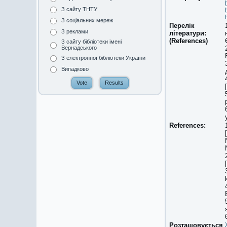
З сайту ТНТУ
З соціальних мереж
Перелік
З реклами
літератури:
(References)
З сайту бібліотеки імені
Вернадського
З електронної бібліотеки України
Випадково
References:
Розташовується