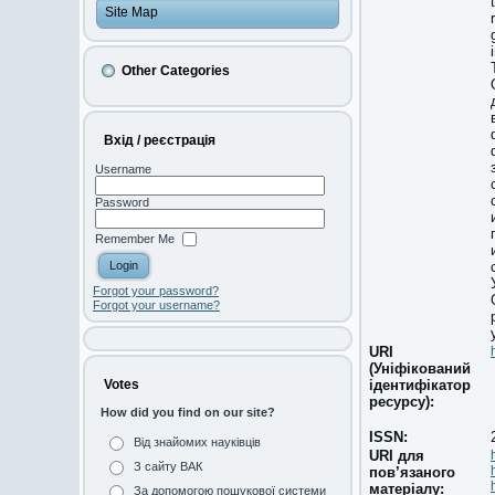
Site Map
Other Categories
Вхід / реєстрація
Username
Password
Remember Me
Forgot your password?
Forgot your username?
URI
(Уніфікований
ідентифікатор
Votes
ресурсу):
How did you find on our site?
ISSN:
Від знайомих науківців
URI для
З сайту ВАК
пов’язаного
матеріалу:
За допомогою пошукової системи