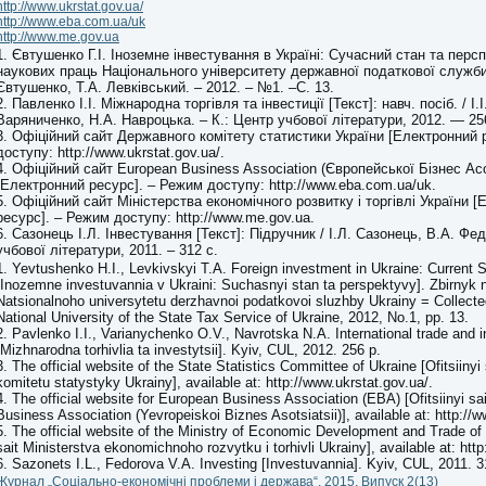
http://www.ukrstat.gov.ua/
http://www.eba.com.ua/uk
http://www.me.gov.ua
1. Євтушенко Г.І. Іноземне інвестування в Україні: Сучасний стан та перс
наукових праць Національного університету державної податкової служби У
Євтушенко, Т.А. Левківський. – 2012. – №1. –С. 13.
2. Павленко І.І. Міжнародна торгівля та інвестиції [Текст]: навч. посіб. / І.
Варяниченко, Н.А. Навроцька. – К.: Центр учбової літератури, 2012. — 25
3. Офіційний сайт Державного комітету статистики України [Електронний 
доступу: http://www.ukrstat.gov.ua/.
4. Офіційний сайт European Business Association (Європейської Бізнес Асо
[Електронний ресурс]. – Режим доступу: http://www.eba.com.ua/uk.
5. Офіційний сайт Міністерства економічного розвитку і торгівлі України 
ресурс]. – Режим доступу: http://www.me.gov.ua.
6. Сазонець І.Л. Інвестування [Текст]: Підручник / І.Л. Сазонець, В.А. Фе
учбової літератури, 2011. – 312 с.
1. Yevtushenko H.I., Levkivskyi T.A. Foreign investment in Ukraine: Current 
[Inozemne investuvannia v Ukraini: Suchasnyi stan ta perspektyvy]. Zbirnyk
Natsionalnoho universytetu derzhavnoi podatkovoi sluzhby Ukrainy = Collecte
National University of the State Tax Service of Ukraine, 2012, No.1, pp. 13.
2. Pavlenko I.I., Varianychenko O.V., Navrotska N.A. International trade and 
[Mizhnarodna torhivlia ta investytsii]. Kyiv, CUL, 2012. 256 p.
3. The official website of the State Statistics Committee of Ukraine [Ofitsiiny
komitetu statystyky Ukrainy], available at: http://www.ukrstat.gov.ua/.
4. The official website for European Business Association (EBA) [Ofitsiinyi s
Business Association (Yevropeiskoi Biznes Asotsiatsii)], available at: http:/
5. The official website of the Ministry of Economic Development and Trade of U
sait Ministerstva ekonomichnoho rozvytku i torhivli Ukrainy], available at: ht
6. Sazonets I.L., Fedorova V.A. Investing [Investuvannia]. Kyiv, CUL, 2011.
3
Журнал „Соціально-економічні проблеми і держава“, 2015, Випуск 2(13)