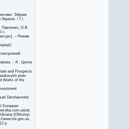
пективи: Збірник
країни. / Г.І.
І. Павленко, О.В.
6 с.
ресурс]. – Режим
ціації)
[Електронний
дорова. – К.: Центр
State and Prospects
 naukovykh prats
d Works of the
investment
i sait Derzhavnoho
ait European
/www.eba.com.ua/uk.
kraine [Ofitsiinyi
tp://www.me.gov.ua.
12 p.