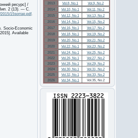
2013
Vol.8, No.1
Vol.9, No.2
онний ресурс] /
ип. 2 (13). — С.
2014
Vol.10, No.1
Vol.11, No.2
.
f/2015/15sorrap.pdf
2015
Vol.12, No.1
Vol.13, No.2
2016
Vol.14, No.1
Vol.15, No.2
es. Socio-Economic
2017
Vol.16, No.1
Vol.17, No.2
2015]. Available
2018
Vol.18, No.1
Vol.19, No.2
2019
Vol.20, No.1
Vol.21, No.2
2020
Vol.22, No.1
Vol.23, No.2
2021
Vol.24, No.1
Vol.25, No.2
2022
Vol.26, No.1
Vol.27, No.2
2023
Vol.28, No.1
Vol.29, No.2
2024
Vol.30, No.1
Vol.31, No.2
2025
Vol.32, No.1
Vol.33, No.2
2026
Vol.34, No.1
Vol.35, No.2