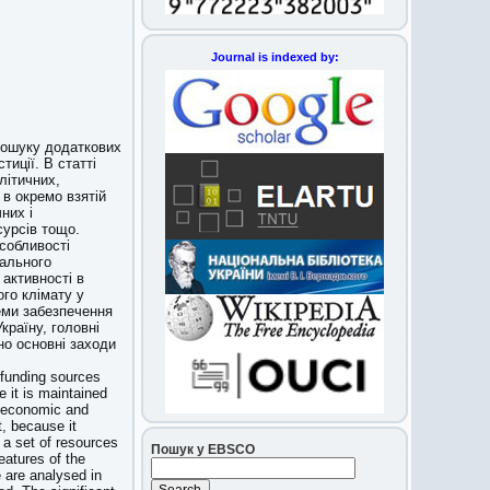
Journal is indexed by:
пошуку додаткових
тиції. В статті
літичних,
 в окремо взятій
них і
сурсів тощо.
особливості
бального
активності в
го клімату у
еми забезпечення
країну, головні
но основні заходи
 funding sources
e it is maintained
, economic and
t, because it
 a set of resources
Пошук у EBSCO
eatures of the
 are analysed in