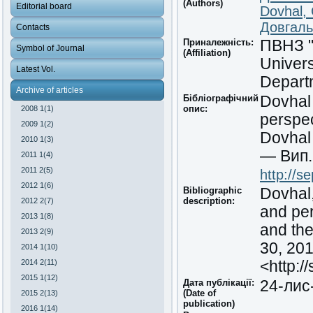
(Authors)
Editorial board
Dovhal,
Довгаль
Contacts
Приналежність:
ПВНЗ
Symbol of Journal
(Affiliation)
Univers
Latest Vol.
Depart
Archive of articles
Бібліографічний
Dovhal 
опис:
2008 1(1)
perspe
2009 1(2)
Dovhal
2010 1(3)
— Вип.
2011 1(4)
2011 2(5)
http://s
2012 1(6)
Bibliographic
Dovhal,
description:
2012 2(7)
and pe
2013 1(8)
and the
2013 2(9)
30, 201
2014 1(10)
2014 2(11)
<http:/
2015 1(12)
Дата публікації:
24-лис
(Date of
2015 2(13)
publication)
2016 1(14)