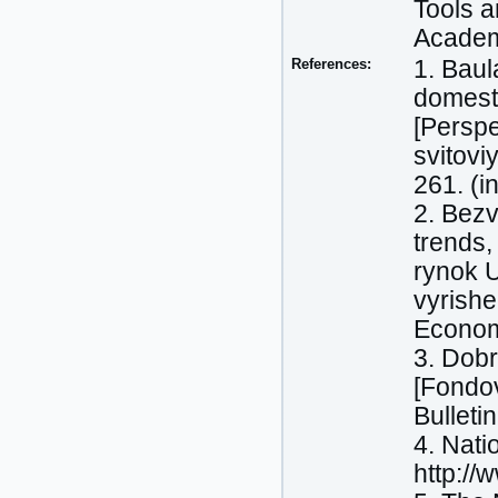
Tools 
Academ
References:
1. Baul
domesti
[Perspe
svitovi
261. (in
2. Bezv
trends,
rynok U
vyrishe
Economi
3. Dobr
[Fondov
Bulleti
4. Nati
http://