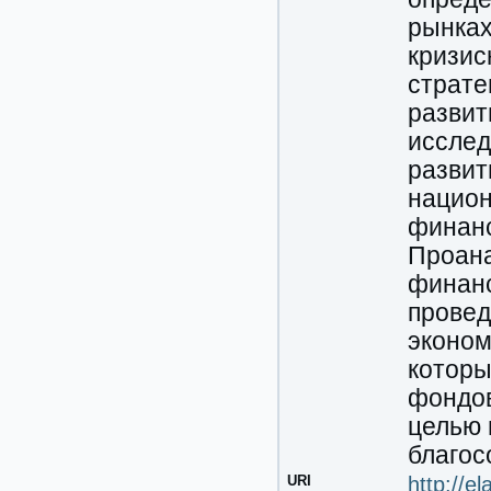
рынках
кризис
страте
развит
исслед
развит
национ
финанс
Проана
финанс
провед
эконом
которы
фондов
целью 
благос
URI
http://e