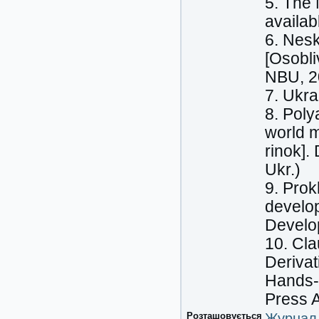
5. The 
availab
6. Nesk
[Osobli
NBU, 20
7. Ukra
8. Poly
world m
rinok].
Ukr.)
9. Prok
develop
Develo
10. Cl
Derivat
Hands-
Press 
Розташовується
Журнал 