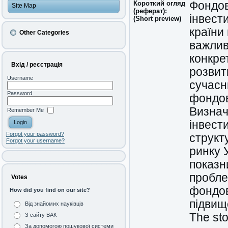
Короткий огляд
Фондов
Site Map
(реферат):
інвест
(Short preview)
країни
Other Categories
важлив
конкре
Вхід / реєстрація
розвит
Username
сучасн
Password
фондов
Визнач
Remember Me
інвест
Forgot your password?
структ
Forgot your username?
ринку 
показн
пробле
Votes
фондов
How did you find on our site?
підвищ
Від знайомих науківців
The sto
З сайту ВАК
За допомогою пошукової системи