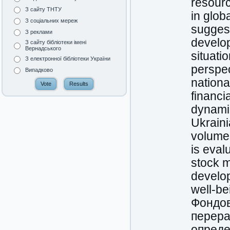
resourc
З сайту ТНТУ
in glob
З соціальних мереж
suggest
З реклами
develop
З сайту бібліотеки імені
Вернадського
situati
З електронної бібліотеки України
perspec
Випадково
nationa
financi
dynamic
Ukraini
volumes
is eval
stock m
develop
well-be
Фондов
перера
опреде