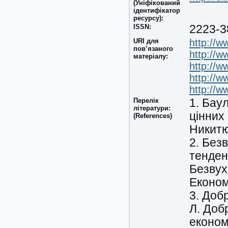
(Уніфікований
ідентифікатор
ресурсу):
ISSN:
2223-3
URI для
http://
пов’язаного
http://w
матеріалу:
http://w
http://
http://w
Перелік
1. Баул
літератури:
цінних 
(References)
Никитюк
2. Без
тенденц
Безвух
Економі
3. Доб
Л. Доб
економі