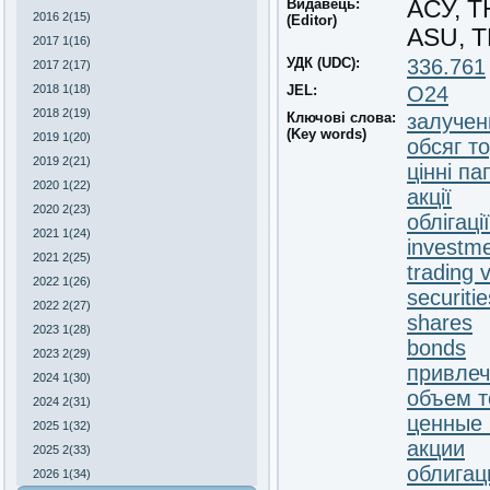
Видавець:
АСУ, 
2016 2(15)
(Editor)
ASU, 
2017 1(16)
УДК (UDC):
336.761
2017 2(17)
2018 1(18)
JEL:
O24
2018 2(19)
Ключові слова:
залучен
(Key words)
2019 1(20)
обсяг то
2019 2(21)
цінні па
2020 1(22)
акції
2020 2(23)
облігації
2021 1(24)
investme
2021 2(25)
trading 
2022 1(26)
securitie
2022 2(27)
shares
2023 1(28)
bonds
2023 2(29)
привлеч
2024 1(30)
объем т
2024 2(31)
ценные 
2025 1(32)
акции
2025 2(33)
облигац
2026 1(34)