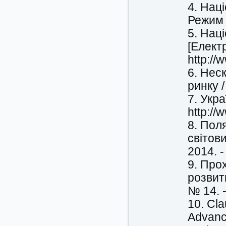
4. Нац
Режим 
5. Нац
[Елект
http://
6. Нес
ринку /
7. Укр
http://
8. Пол
світови
2014. -
9. Про
розвит
№ 14. -
10. Cl
Advanc