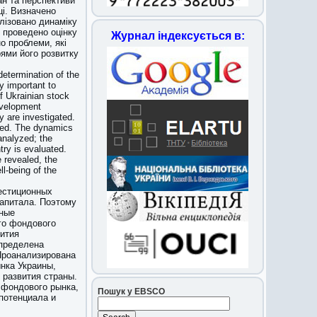
ан та перспективи
ці. Визначено
лізовано динаміку
 проведено оцінку
Журнал індексується в:
о проблеми, які
ями його розвитку
etermination of the
y important to
f Ukrainian stock
development
y are investigated.
ated. The dynamics
analyzed; the
ry is evaluated.
 revealed, the
ll-being of the
естиционных
капитала. Поэтому
тные
го фондового
вития
Определена
Проанализирована
нка Украины,
 развития страны.
фондового рынка,
Пошук у EBSCO
потенциала и