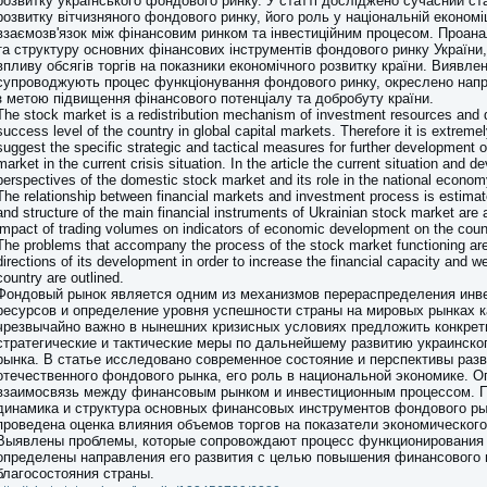
розвитку українського фондового ринку. У статті досліджено сучасний ст
розвитку вітчизняного фондового ринку, його роль у національній економі
взаємозв'язок між фінансовим ринком та інвестиційним процесом. Проана
та структуру основних фінансових інструментів фондового ринку України,
впливу обсягів торгів на показники економічного розвитку країни. Виявлен
супроводжують процес функціонування фондового ринку, окреслено напр
з метою підвищення фінансового потенціалу та добробуту країни.
The stock market is a redistribution mechanism of investment resources and d
success level of the country in global capital markets. Therefore it is extremel
suggest the specific strategic and tactical measures for further development o
market in the current crisis situation. In the article the current situation and 
perspectives of the domestic stock market and its role in the national econom
The relationship between financial markets and investment process is estim
and structure of the main financial instruments of Ukrainian stock market are 
impact of trading volumes on indicators of economic development on the count
The problems that accompany the process of the stock market functioning are
directions of its development in order to increase the financial capacity and we
country are outlined.
Фондовый рынок является одним из механизмов перераспределения инв
ресурсов и определение уровня успешности страны на мировых рынках 
чрезвычайно важно в нынешних кризисных условиях предложить конкре
стратегические и тактические меры по дальнейшему развитию украинско
рынка. В статье исследовано современное состояние и перспективы раз
отечественного фондового рынка, его роль в национальной экономике. 
взаимосвязь между финансовым рынком и инвестиционным процессом. 
динамика и структура основных финансовых инструментов фондового ры
проведена оценка влияния объемов торгов на показатели экономического
Выявлены проблемы, которые сопровождают процесс функционирования 
определены направления его развития с целью повышения финансового 
благосостояния страны.