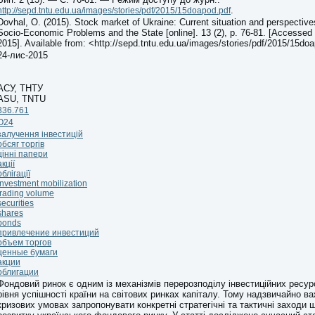
.
http://sepd.tntu.edu.ua/images/stories/pdf/2015/15doapod.pdf
Dovhal, O. (2015). Stock market of Ukraine: Current situation and perspectiv
Socio-Economic Problems and the State [online]. 13 (2), p. 76-81. [Accesse
2015]. Available from: <http://sepd.tntu.edu.ua/images/stories/pdf/2015/15do
24-лис-2015
АСУ, ТНТУ
ASU, TNTU
336.761
O24
залучення інвестицій
обсяг торгів
цінні папери
акції
облігації
investment mobilization
trading volume
securities
shares
bonds
привлечение инвестиций
объем торгов
ценные бумаги
акции
облигации
Фондовий ринок є одним із механізмів перерозподілу інвестиційних ресур
рівня успішності країни на світових ринках капіталу. Тому надзвичайно в
кризових умовах запропонувати конкретні стратегічні та тактичні заходи