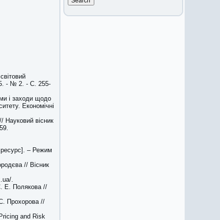
 світовий
 - № 2. - С. 255-
еми і заходи щодо
ситету. Економічні
// Науковий вісник
59.
 ресурс]. – Режим
родєва // Вісник
.ua/.
. Е. Полякова //
С. Прохорова //
Pricing and Risk