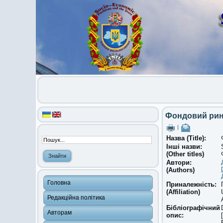
Фондовий рино
|
Назва (Title):
Інші назви:
(Other titles)
Автори:
(Authors)
Головна
Приналежність:
(Affiliation)
Редакційна політика
Бібліографічний
Авторам
опис: