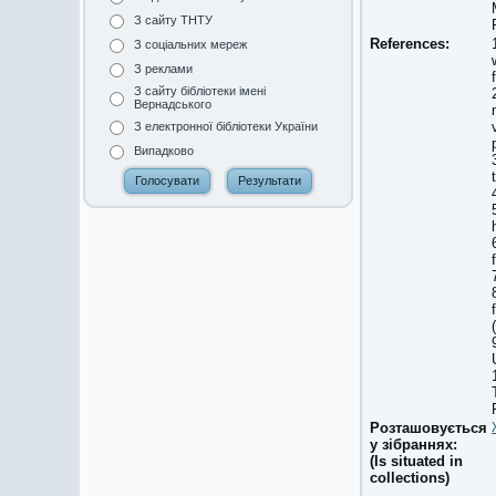
З сайту ТНТУ
References:
З соціальних мереж
З реклами
З сайту бібліотеки імені
Вернадського
З електронної бібліотеки України
Випадково
Розташовується
у зібраннях:
(Is situated in
collections)