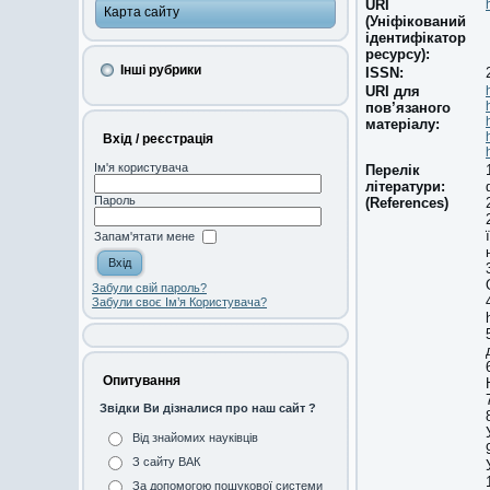
URI
Карта сайту
(Уніфікований
ідентифікатор
ресурсу):
Інші рубрики
ISSN:
URI для
пов’язаного
матеріалу:
Вхід / реєстрація
Ім'я користувача
Перелік
літератури:
Пароль
(References)
Запам'ятати мене
Забули свій пароль?
Забули своє Ім’я Користувача?
Опитування
Звідки Ви дізналися про наш сайт ?
Від знайомих науківців
З сайту ВАК
За допомогою пошукової системи