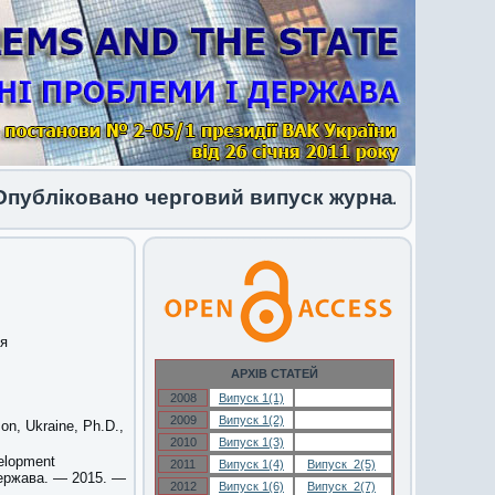
ліковано черговий випуск журналу 1 (34) 2026
ия
АРХІВ СТАТЕЙ
2008
Випуск 1(1)
Випуск 1(1)
2009
Випуск 1(2)
Випуск 1(2)
on, Ukraine, Ph.D.,
2010
Випуск 1(3)
Випуск 1(3)
velopment
2011
Випуск 1(4)
Випуск 2(5)
держава. — 2015. —
2012
Випуск 1(6)
Випуск 2(7)