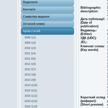
Редколегія
Bibliographic
Контакти
description:
Символіка видання
Дата публікації:
(Date of
Останній номер
publication)
Видавець:
Архів статей
(Editor)
2008 1(1)
УДК (UDC):
JEL:
2009 1(2)
Ключові слова:
2010 1(3)
(Key words)
2011 1(4)
2011 2(5)
2012 1(6)
2012 2(7)
2013 1(8)
2013 2(9)
2014 1(10)
2014 2(11)
2015 1(12)
Короткий огляд
(реферат):
2015 2(13)
(Short preview)
2016 1(14)