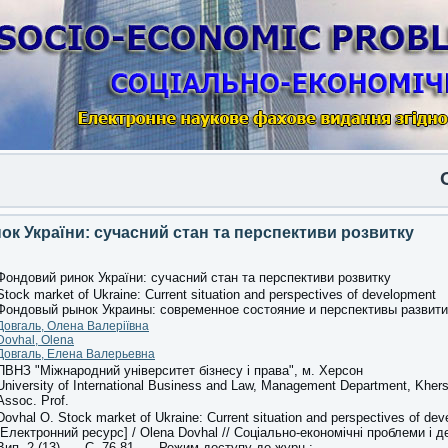
Опуб
к України: сучасний стан та перспективи розвитку
Фондовий ринок України: сучасний стан та перспективи розвитку
Stock market of Ukraine: Current situation and perspectives of development
Фондовый рынок Украины
:
современное состояние и перспективы развит
Довгаль, Олена Валеріївна
Dovhal, Olena
Довгаль, Елена Валерьевна
ПВНЗ
"
Міжнародний університет бізнесу і права
",
м
.
Херсон
University of International Business and Law, Management Department, Khers
Assoc.
Prof.
Dovhal O. Stock market of Ukraine: Current situation and perspectives of de
[Електронний ресурс] / Olena Dovhal // Соціально-економічні проблеми і 
Вип. 2 (13). — С. 76-81. — Режим доступу до журн.: