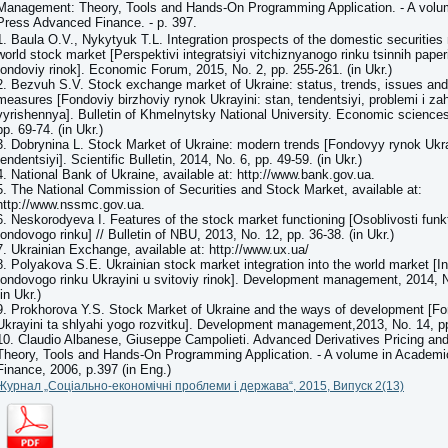
Management: Theory, Tools and Hands-On Programming Application. - A vol
Press Advanced Finance. -
р
. 397.
1. Baula O.V., Nykytyuk T.L. Integration prospects of the domestic securities 
world stock market [Perspektivi integratsiyi vitchiznyanogo rinku tsinnih paper
fondoviy rinok]. Economic Forum, 2015, No. 2, pp. 255-261. (in Ukr.)
2. Bezvuh S.V. Stock exchange market of Ukraine: status, trends, issues and
measures [Fondoviy birzhoviy rynok Ukrayini: stan, tendentsiyi, problemi i z
vyrishennya]. Bulletin of Khmelnytsky National University. Economic sciences
pp. 69-74. (in Ukr.)
3. Dobrynina L. Stock Market of Ukraine: modern trends [Fondovyy rynok Ukr
tendentsiyi]. Scientific Bulletin, 2014, No. 6, pp. 49-59. (in Ukr.)
4. National Bank of Ukraine, available at: http://www.bank.gov.ua.
5. The National Commission of Securities and Stock Market, available at:
http://www.nssmc.gov.ua.
6. Neskorodyeva I. Features of the stock market functioning [Osoblivosti fun
fondovogo rinku] // Bulletin of NBU, 2013, No. 12, pp. 36-38. (in Ukr.)
7. Ukrainian Exchange, available at: http://www.ux.ua/
8. Polyakova S.E. Ukrainian stock market integration into the world market [In
fondovogo rinku Ukrayini u svitoviy rinok]. Development management, 2014, N
(in Ukr.)
9. Prokhorova Y.S. Stock Market of Ukraine and the ways of development [Fo
Ukrayini ta shlyahi yogo rozvitku]. Development management,2013, No. 14, pp.
10. Claudio Albanese, Giuseppe Campolieti. Advanced Derivatives Pricing a
Theory, Tools and Hands-On Programming Application. - A volume in Academ
Finance, 2006,
р
.397 (in Eng.)
Журнал „Соціально-економічні проблеми і держава“, 2015, Випуск 2(13)