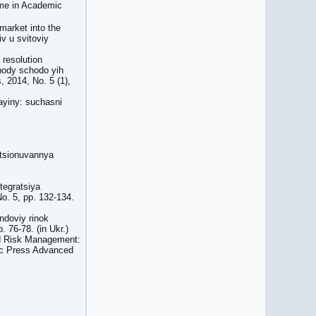
ume in Academic
market into the
iv u svitoviy
 resolution
ahody schodo yih
, 2014, No. 5 (1),
ayiny: suchasni
ktsionuvannya
tegratsiya
o. 5, pp. 132-134.
ndoviy rinok
 76-78. (in Ukr.)
nd Risk Management:
ic Press Advanced