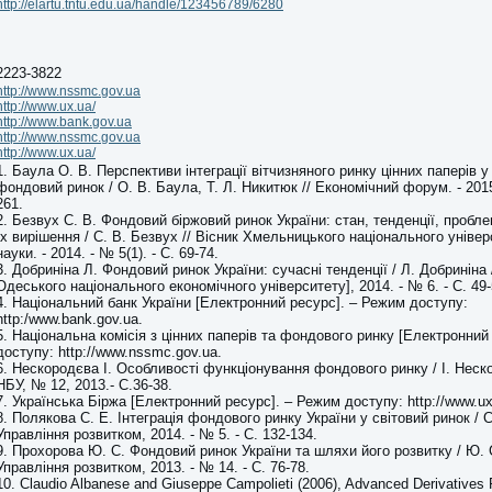
http://elartu.tntu.edu.ua/handle/123456789/6280
2223-3822
http://www.nssmc.gov.ua
http://www.ux.ua/
http://www.bank.gov.ua
http://www.nssmc.gov.ua
http://www.ux.ua/
1. Баула О. В. Перспективи інтеграції вітчизняного ринку цінних паперів у
фондовий ринок / О. В. Баула, Т. Л. Никитюк // Економічний форум. - 2015.
261.
2. Безвух С. В. Фондовий біржовий ринок України: стан, тенденції, пробл
їх вирішення / С. В. Безвух // Вісник Хмельницького національного універ
науки. - 2014. - № 5(1). - С. 69-74.
3. Добриніна Л. Фондовий ринок України: сучасні тенденції / Л. Добриніна 
Одеського національного економічного університету], 2014. - № 6. - С. 49-
4. Національний банк України [Електронний ресурс]. – Режим доступу:
http:/www.bank.gov.ua.
5. Національна комісія з цінних паперів та фондового ринку [Електронний
доступу: http://www.nssmc.gov.ua.
6. Нескородєва І. Особливості функціонування фондового ринку / І. Неско
НБУ, № 12, 2013.- С.36-38.
7. Українська Біржа [Електронний ресурс]. – Режим доступу: http://www.ux
8. Полякова С. Е. Інтеграція фондового ринку України у світовий ринок / С
Управління розвитком, 2014. - № 5. - С. 132-134.
9. Прохорова Ю. С. Фондовий ринок України та шляхи його розвитку / Ю. 
Управління розвитком, 2013. - № 14. - С. 76-78.
10. Claudio Albanese and Giuseppe Campolieti (2006), Advanced Derivatives 