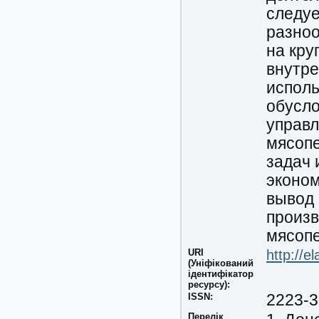
следуе
разноо
на кру
внутре
исполь
обусл
управл
мясоп
задач 
эконом
вывод 
произв
мясоп
URI
http://e
(Уніфікований
ідентифікатор
ресурсу):
ISSN:
2223-
Перелік