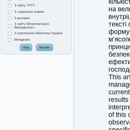
кількі
З сайту ТНТУ
на вел
З соціальних мереж
внутрі
З реклами
тексті
З сайту бібліотеки імені
Вернадського
формув
З електронної бібліотеки України
м’ясоп
Випадково
принци
безпек
ефекти
господ
This ar
manage
current
results
interpr
of this
observa
specifi