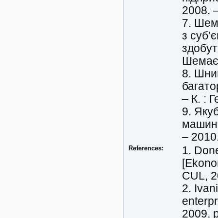
2008. 
7. Шем
з суб’
здобутт
Шемаєва
8. Шни
багато
– К. : 
9. Яку
машино
– 2010.
References:
1. Don
[Ekono
CUL, 2
2. Ivan
enterp
2009, p