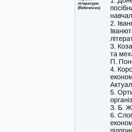
1. Дон
літератури:
посібни
(References)
навчал
2. Іва
Іванют
літерат
3. Коз
та мех
П. Пон
4. Кор
економ
Актуал
5. Орт
організ
З. Б. Ж
6. Сло
економ
підпри