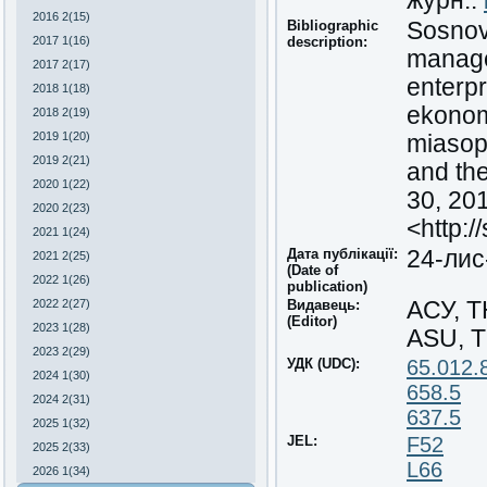
журн.:
2016 2(15)
Bibliographic
Sosnovs
2017 1(16)
description:
manage
2017 2(17)
enterp
2018 1(18)
ekonom
2018 2(19)
2019 1(20)
miasop
2019 2(21)
and the
2020 1(22)
30, 201
2020 2(23)
<http:
2021 1(24)
Дата публікації:
24-лис
2021 2(25)
(Date of
2022 1(26)
publication)
2022 2(27)
Видавець:
АСУ, 
(Editor)
2023 1(28)
ASU, 
2023 2(29)
УДК (UDC):
65.012.
2024 1(30)
658.5
2024 2(31)
637.5
2025 1(32)
JEL:
F52
2025 2(33)
L66
2026 1(34)