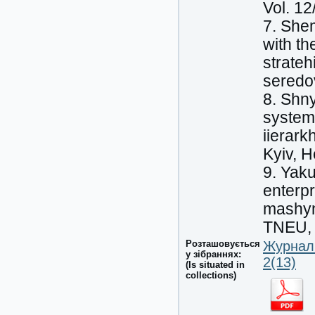
Vol. 12
7. Shem
with t
strate
seredov
8. Shny
system
iierark
Kyiv, H
9. Yak
enterp
mashyn
TNEU, 2
Розташовується
Журнал 
у зібраннях:
2(13)
(Is situated in
collections)