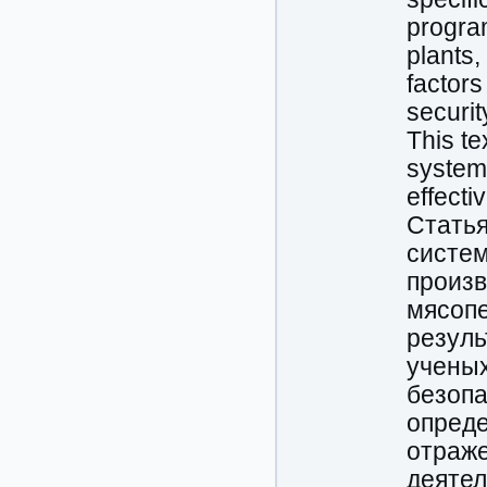
progra
plants,
factors
securit
This te
system 
effecti
Статья
систем
произв
мясоп
резуль
ученых
безопа
опреде
отраж
деятел