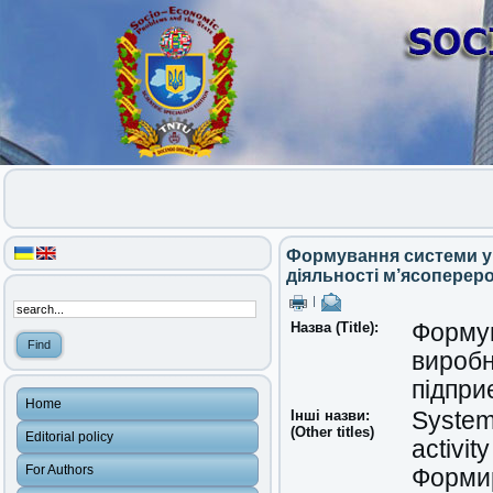
Формування системи у
діяльності м’ясоперер
|
Назва (Title):
Формув
виробн
підпри
Home
Інші назви:
System
(Other titles)
Editorial policy
activit
For Authors
Форми