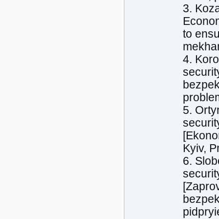
3. Koz
Econom
to ens
mekhan
4. Kor
securi
bezpek
proble
5. Orty
securit
[Ekonom
Kyiv, P
6. Slob
securit
[Zapro
bezpek
pidpry