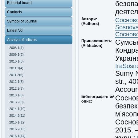
безопа
Editorial board
деяте
Contacts
Автори:
Сосновс
Symbol of Journal
(Authors)
Sosnovs
Latest Vol.
Сосновс
Archive of articles
Приналежність:
Сумськ
(Affiliation)
2008 1(1)
Кондра
2009 1(2)
Україн
2010 1(3)
IraSosn
2011 1(4)
Sumy N
2011 2(5)
str., 4
2012 1(6)
Accoun
2012 2(7)
2013 1(8)
Бібліографічний
Соснов
опис:
2013 2(9)
безпек
2014 1(10)
м’ясоп
2014 2(11)
Соснов
2015 1(12)
2015. 
2015 2(13)
2016 1(14)