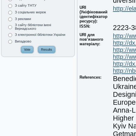
diversi
З сайту ТНТУ
URI
http://e
(Уніфікований
З соціальних мереж
ідентифікатор
З реклами
ресурсу):
З сайту бібліотеки імені
ISSN:
2223-3
Вернадського
URI для
http://
З електронної бібліотеки України
пов’язаного
http://d
Випадково
матеріалу:
http://w
http://w
http://d
http://n
References:
Benedic
Ukraine
Designi
Europe
Anna-L
Higher 
Kyiv N
Getman