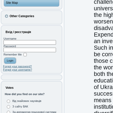
challen
Site Map
univers
the hig
Other Categories
worseni
disadva
Вхід / реєстрація
Expendi
Username
an inve
Such in
Password
be corr
Remember Me
those c
the wor
Forgot your password?
Forgot your username?
both th
educati
of Ukra
Votes
success
How did you find on our site?
means o
Від знайомих науківців
institu
З сайту ВАК
За допомогою пошукової системи