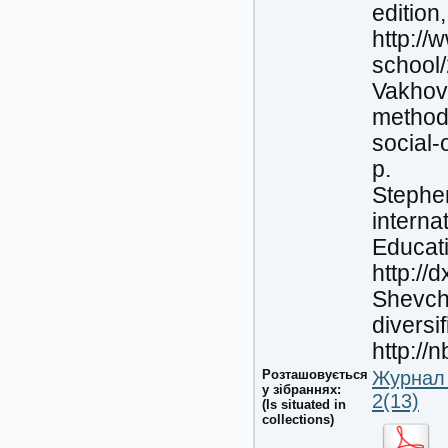
edition
http://
school
Vakhovy
methodo
social-
p.
Stephen
interna
Educati
http://
Shevche
diversi
http://
Розташовується
Журнал 
у зібраннях:
2(13)
(Is situated in
collections)