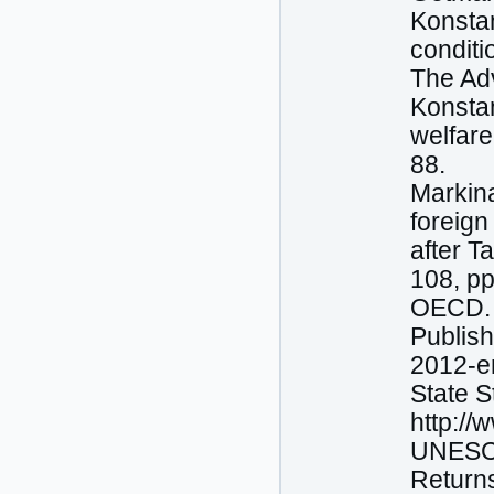
Konstan
conditi
The Ad
Konstan
welfare
88.
Markina
foreign
after T
108, pp
OECD. 
Publish
2012-e
State S
http://
UNESCO
Returns