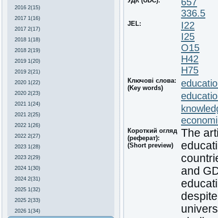
УДК (UDC):
657
2016 2(15)
336.5
2017 1(16)
JEL:
I22
2017 2(17)
I25
2018 1(18)
O15
2018 2(19)
H42
2019 1(20)
H75
2019 2(21)
Ключові слова:
educatio
2020 1(22)
(Key words)
2020 2(23)
educatio
2021 1(24)
knowled
2021 2(25)
economi
2022 1(26)
Короткий огляд
The art
2022 2(27)
(реферат):
educat
(Short preview)
2023 1(28)
countri
2023 2(29)
2024 1(30)
and GDP
2024 2(31)
educati
2025 1(32)
despite
2025 2(33)
univers
2026 1(34)