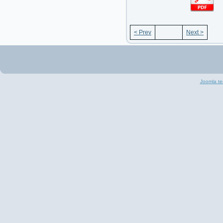
< Prev
Next >
Joomla te