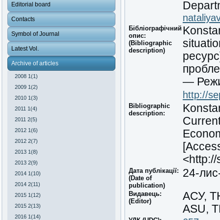
Depart
Editorial board
nataliy
Contacts
Бібліографічний
Konstan
Symbol of Journal
опис:
situati
(Bibliographic
Latest Vol.
description)
ресурс]
Archive of articles
пробле
2008 1(1)
— Режи
2009 1(2)
http://s
2010 1(3)
Bibliographic
Konstan
2011 1(4)
description:
Current
2011 2(5)
2012 1(6)
Economi
2012 2(7)
[Access
2013 1(8)
<http:/
2013 2(9)
Дата публікації:
24-лис
2014 1(10)
(Date of
2014 2(11)
publication)
Видавець:
АСУ, 
2015 1(12)
(Editor)
2015 2(13)
ASU, 
2016 1(14)