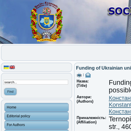
Funding of Ukrainian univ
|
Назва:
Funding
(Title)
possibl
Автори:
Констан
(Authors)
Konstant
Home
Констан
Editorial policy
Приналежність:
Ternopi
(Affiliation)
For Authors
str., 4