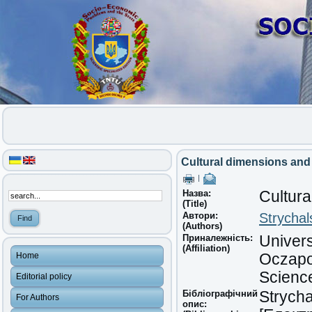
Cultural dimensions and
|
Назва:
Cultura
(Title)
Автори:
Strycha
(Authors)
Приналежність:
Univers
(Affiliation)
Home
Oczapo
Scienc
Editorial policy
Бібліографічний
Strycha
For Authors
опис: