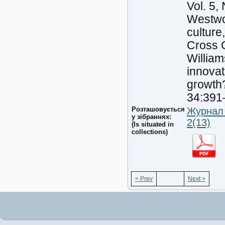
Vol. 5,
Westwoo
culture
Cross 
William
innovat
growt
34:391
Розташовується
Журнал 
у зібраннях:
2(13)
(Is situated in
collections)
< Prev
Next >