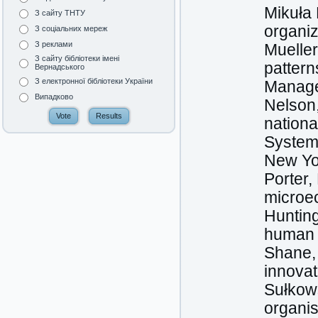
Mikuła 
З сайту ТНТУ
organiz
З соціальних мереж
З реклами
Mueller
З сайту бібліотеки імені
pattern
Вернадського
З електронної бібліотеки України
Manage
Випадково
Nelson,
nationa
Systems
New Yo
Porter,
microec
Hunting
human 
Shane, 
innovat
Sułkows
organis