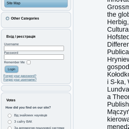
Site Map
Grossma
the gl
Other Categories
Herbig,
Cultura
Hofsted
Вхід / реєстрація
Differ
Username
Publica
Password
Hryniew
Remember Me
gospod
Kołodk
Forgot your password?
Forgot your username?
i S-ka
Lundval
a Theor
Votes
Publish
How did you find on our site?
Mączyńs
Від знайомих науківців
kierowa
З сайту ВАК
menedż
За допомогою пошукової системи