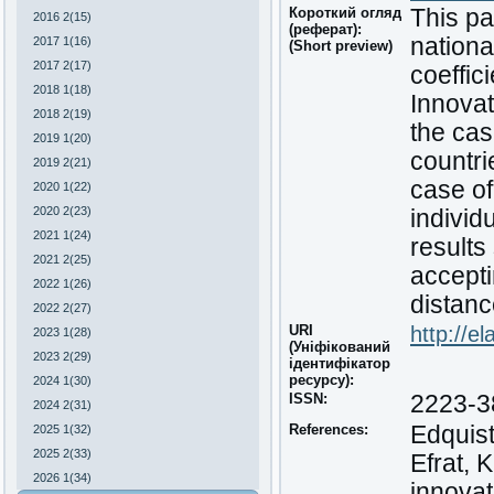
Короткий огляд
This pa
2016 2(15)
(реферат):
nationa
2017 1(16)
(Short preview)
2017 2(17)
coeffic
2018 1(18)
Innovat
2018 2(19)
the cas
2019 1(20)
countri
2019 2(21)
case o
2020 1(22)
2020 2(23)
individ
2021 1(24)
results
2021 2(25)
accepti
2022 1(26)
distanc
2022 2(27)
URI
http://e
2023 1(28)
(Уніфікований
2023 2(29)
ідентифікатор
ресурсу):
2024 1(30)
ISSN:
2223-3
2024 2(31)
References:
Edquist
2025 1(32)
2025 2(33)
Efrat, 
2026 1(34)
innovat