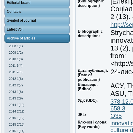
[Елект
(Bibliographic
Editorial board
description)
Соціал
Contacts
2 (13)
Symbol of Journal
http://s
Latest Vol.
Bibliographic
Strych
description:
Archive of articles
innovat
2008 1(1)
13 (2),
2009 1(2)
from:
2010 1(3)
<http:/
2011 1(4)
Дата публікації:
24-лис
2011 2(5)
(Date of
2012 1(6)
publication)
Видавець:
АСУ, 
2012 2(7)
(Editor)
2013 1(8)
ASU, 
2013 2(9)
УДК (UDC):
378.12.
2014 1(10)
658.3
2014 2(11)
JEL:
O35
2015 1(12)
Ключові слова:
innovati
2015 2(13)
(Key words)
culture 
2016 1(14)