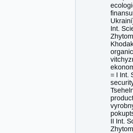
ecologi
finansu
Ukraini
Int. Sc
Zhytom
Khodaki
organic
vitchyz
ekonom
=
І
Int. 
securit
Tseheln
product
vyrobny
pokupts
ІІ
Int. S
Zhytom