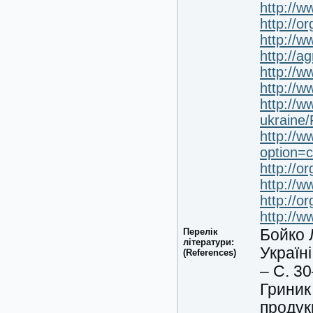
http://w
http://o
http://w
http://a
http://
http://w
http://w
ukraine/
http://w
option=
http://
http://w
http://o
http://w
Перелік
Бойко 
літератури:
Україні
(References)
– С. 30
Гриник
продукц