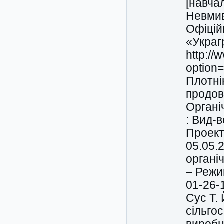
[навчал
Невмива
Офіцій
«Украг
http://
option
Плотні
продово
Органі
: Вид-в
Проект
05.05.
органі
– Режи
01-26-
Сус Т.
сільгос