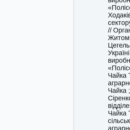
виробн
«Поліс
Ходакі
сектору
// Орг
Житоми
Цегель
Україні
виробн
«Поліс
Чайка 
аграрно
Чайка ;
Сіренк
відділе
Чайка 
сільсь
аграрн