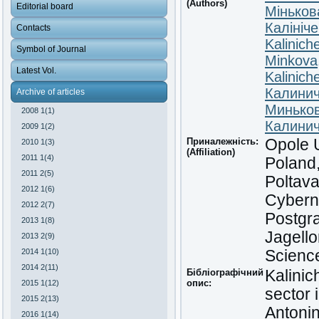
(Authors)
Editorial board
Міньков
Калініч
Contacts
Kalinich
Symbol of Journal
Minkova
Latest Vol.
Kalinich
Калинич
Archive of articles
Миньков
2008 1(1)
Калинич
2009 1(2)
Приналежність:
Opole U
2010 1(3)
(Affiliation)
2011 1(4)
Poland,
2011 2(5)
Poltava
2012 1(6)
Cyberne
2012 2(7)
Postgr
2013 1(8)
Jagello
2013 2(9)
2014 1(10)
Science
2014 2(11)
Бібліографічний
Kalinic
опис:
2015 1(12)
sector 
2015 2(13)
Antonin
2016 1(14)