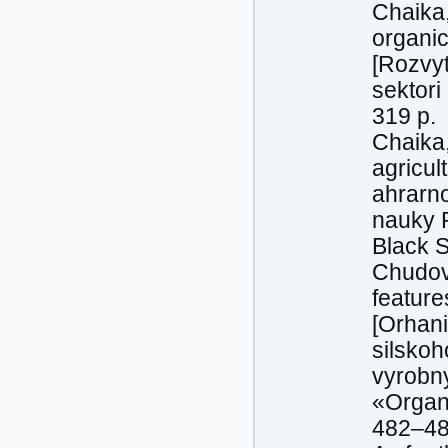
Chaika,
organic
[Rozvyt
sektori
319 p.
Chaika,
agricul
ahrarno
nauky P
Black S
Chudov
feature
[Orhani
silskoh
vyrobn
«Organi
482–48