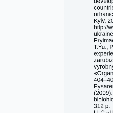
develop
countri
orhanic
Kyiv, 2
http://
ukraine
Pryimac
T.Yu., 
experie
zarubiz
vyrobn
«Organi
404–40
Pysaren
(2009).
biolohi
312 p.
LLC «Uk