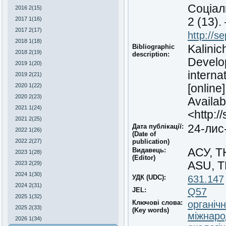
Соціал
2016 2(15)
2017 1(16)
2 (13)
2017 2(17)
http://s
2018 1(18)
Bibliographic
Kalinic
2018 2(19)
description:
Develop
2019 1(20)
interna
2019 2(21)
2020 1(22)
[online
2020 2(23)
Availab
2021 1(24)
<http:/
2021 2(25)
Дата публікації:
24-лис
2022 1(26)
(Date of
2022 2(27)
publication)
Видавець:
АСУ, 
2023 1(28)
(Editor)
ASU, 
2023 2(29)
2024 1(30)
УДК (UDC):
631.147
2024 2(31)
JEL:
Q57
2025 1(32)
Ключові слова:
органіч
2025 2(33)
(Key words)
міжнаро
2026 1(34)