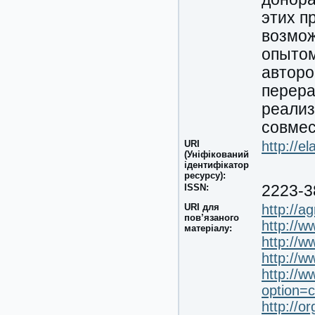
этих п
возмож
опытом
авторо
перера
реализ
совмес
URI
http://e
(Уніфікований
ідентифікатор
ресурсу):
ISSN:
2223-3
URI для
http://ag
пов’язаного
http://
матеріалу:
http://w
http://w
http://w
option=
http://