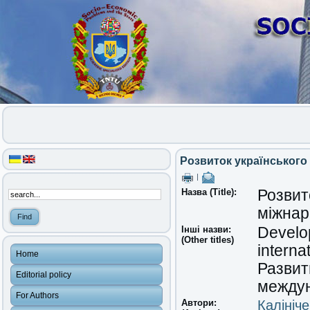
Розвиток українського 
|
Назва (Title):
Розвито
міжнар
Інші назви:
Develop
(Other titles)
interna
Home
Развит
Editorial policy
междун
For Authors
Автори:
Калініч