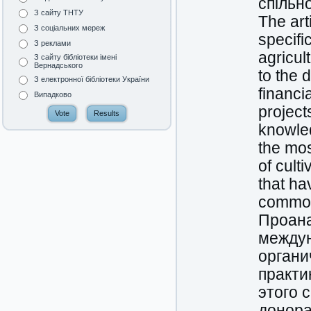
спільн
З сайту ТНТУ
The art
З соціальних мереж
specifi
З реклами
agricul
З сайту бібліотеки імені
Вернадського
to the 
З електронної бібліотеки України
financi
Випадково
project
knowled
the mos
of cult
that ha
common 
Проана
междун
органи
практи
этого 
донора