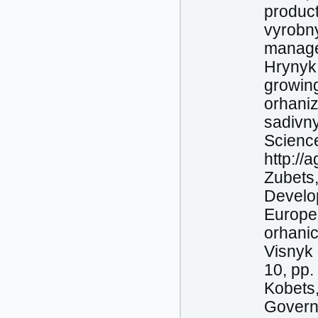
produc
vyrobny
manage
Hrynyk,
growing
orhaniz
sadivny
Science
http://
Zubets,
Develop
Europe
orhani
Visnyk 
10, pp.
Kobets,
Govern