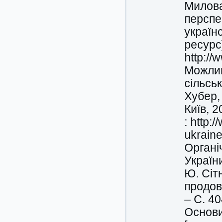
Милова
перспе
україн
ресурс
http://
Можлив
сільськ
Хубер, 
Київ, 
: http:
ukraine
Органі
України
Ю. Сітн
продов
– С. 4
Основи