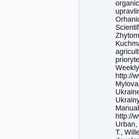
organic
upravli
Orhani
Scienti
Zhytom
Kuchma,
agricul
prioryt
Weekly 
http:/
Mylovan
Ukraine
Ukrainy
Manual
http://
Urban, 
T., Will