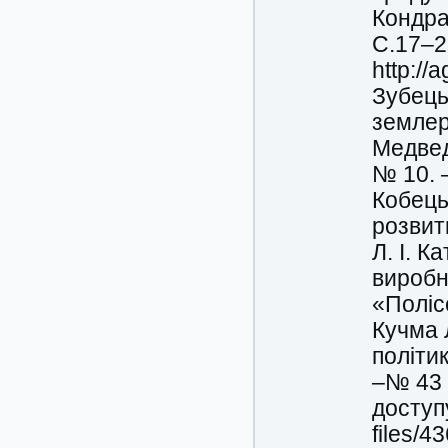
Кондрат
С.17–2
http://
Зубець
землер
Медведє
№ 10. –
Кобець
розвит
Л. І. К
виробн
«Поліс
Кучма Л
політи
–№ 43 
доступ
files/4