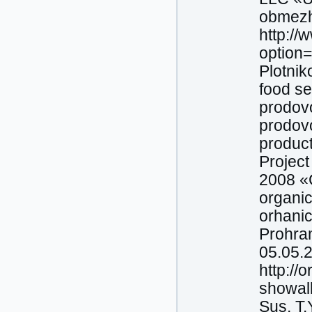
obmezhe
http://
option
Plotnik
food se
prodovo
prodov
product
Project
2008 «C
organic
orhani
Prohram
05.05.2
http:/
showal
Sus, T.