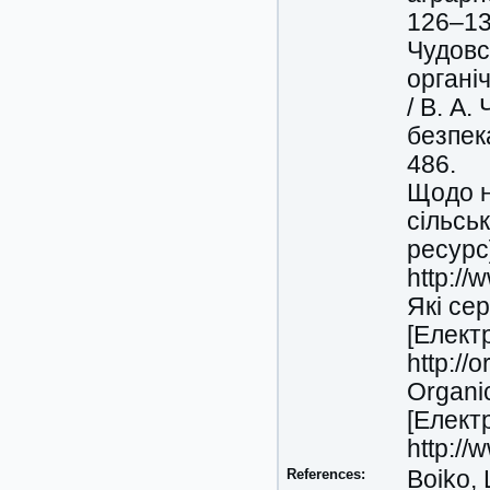
126–13
Чудовс
органі
/ В. А.
безпек
486.
Щодо н
сільсь
ресурс
http://
Які се
[Елект
http://
Organi
[
Елект
http://
References:
Boiko, 