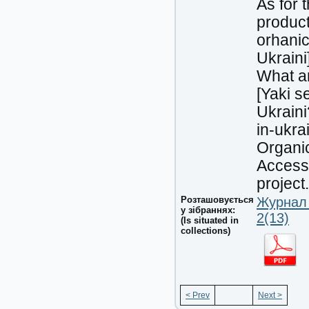
As for 
product
orhanic
Ukraini
What ar
[Yaki s
Ukraini
in-ukra
Organi
Accesse
project
Розташовується
Журнал 
у зібраннях:
2(13)
(Is situated in
collections)
< Prev
Next >