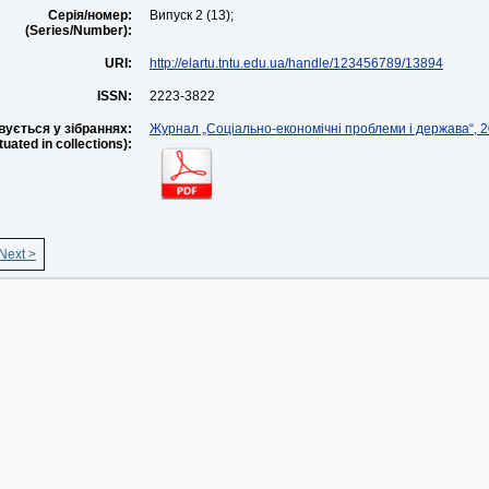
Серія/номер:
Випуск 2 (13);
(Series/Number):
URI:
http://elartu.tntu.edu.ua/handle/123456789/13894
ISSN:
2223-3822
ується у зібраннях:
Журнал „Соціально-економічні проблеми і держава“, 2
ituated in collections):
Next >