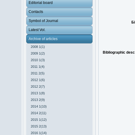
Editorial board
Contacts
Symbol of Journal
Б
Latest Vol.
Archive of articles
2008 1(1)
Bibliographic descr
2009 1(2)
2010 1(3)
2011 1(4)
2011 2(5)
2012 1(6)
2012 2(7)
2013 1(8)
2013 2(9)
2014 1(10)
2014 2(11)
2015 1(12)
2015 2(13)
2016 1(14)