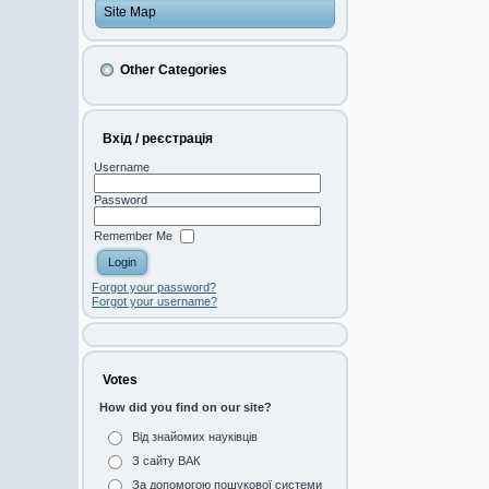
Site Map
Other Categories
Вхід / реєстрація
Username
Password
Remember Me
Forgot your password?
Forgot your username?
Votes
How did you find on our site?
Від знайомих науківців
З сайту ВАК
За допомогою пошукової системи