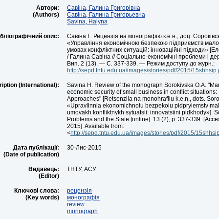
Автори:
Савіна, Галина Григорівна
(Authors)
Савіна, Галина Григорьевна
Savina, Halyna
ібліографічний опис:
Савіна Г. Рецензія на монографію к.е.н., доц. Сороківсь
«Управління економічною безпекою підприємств малог
умовах конфліктних ситуацій: інноваційні підходи» [Е
/ Галина Савіна // Соціально-економічні проблеми і д
Вип. 2 (13). — С. 337-339. — Режим доступу до журн.:
http://sepd.tntu.edu.ua/images/stories/pdf/2015/15shhsip.
iption (International):
Savina H. Review of the monograph Sorokivska O.A. "Ma
economic security of small business in conflict situations:
Approaches" [Retsenziia na monohrafiiu k.e.n., dots. Soro
«Upravlinnia ekonomichnoiu bezpekoiu pidpryiemstv ma
umovakh konfliktnykh sytuatsii: innovatsiini pidkhody»].
Problems and the State [online]. 13 (2), p. 337-339. [Ac
2015]. Available from:
<
http://sepd.tntu.edu.ua/images/stories/pdf/2015/15shhsi
Дата публікації:
30-Лис-2015
(Date of publication)
Видавець:
ТНТУ, АСУ
(Editor)
Ключові слова:
рецензія
(Key words)
монографія
review
monograph