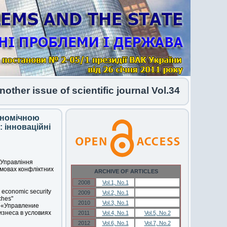
er issue of scientific journal Vol.34 No.1 2026 h
кономічною
 інноваційні
 «Управління
умовах конфліктних
ARCHIVE OF ARTICLES
2008
Vol.1, No.1
Vol.1, No.1
 economic security
2009
Vol.2, No.1
Vol.2, No.1
ches"
2010
Vol.3, No.1
Vol.3, No.1
. «Управление
знеса в условиях
2011
Vol.4, No.1
Vol.5, No.2
2012
Vol.6, No.1
Vol.7, No.2