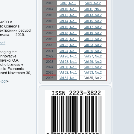
2013
Vol.8, No.1
Vol.9, No.2
2014
Vol.10, No.1
Vol.11, No.2
2015
Vol.12, No.1
Vol.13, No.2
2016
Vol.14, No.1
Vol.15, No.2
кої О.А.
о бізнесу в
2017
Vol.16, No.1
Vol.17, No.2
лектронний ресурс]
2018
Vol.18, No.1
Vol.19, No.2
ержава. — 2015. —
2019
Vol.20, No.1
Vol.21, No.2
pdf.
2020
Vol.22, No.1
Vol.23, No.2
2021
Vol.24, No.1
Vol.25, No.2
naging the
 Innovative
2022
Vol.26, No.1
Vol.27, No.2
kivskoi O.A.
2023
Vol.28, No.1
Vol.29, No.2
loho biznesu v
2024
Vol.30, No.1
Vol.31, No.2
 Socio-Economic
2025
Vol.32, No.1
Vol.33, No.2
cessed November 30,
2026
Vol.34, No.1
Vol.35, No.2
p.pdf
>