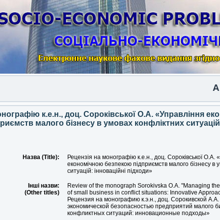
Anoth
онографію к.е.н., доц. Сороківської О.А. «Управління е
риємств малого бізнесу в умовах конфліктних ситуацій:
Назва (Title):
Рецензія на монографію к.е.н., доц. Сороківської О.А.
економічною безпекою підприємств малого бізнесу в 
ситуацій: інноваційні підходи»
Інші назви:
Review of the monograph Sorokivska O.A. "Managing the
(Other titles)
of small business in conflict situations: Innovative Approa
Рецензия на монографию к.э.н., доц. Сорокивской А.А
экономической безопасностью предприятий малого би
конфликтных ситуаций: инновационные подходы»