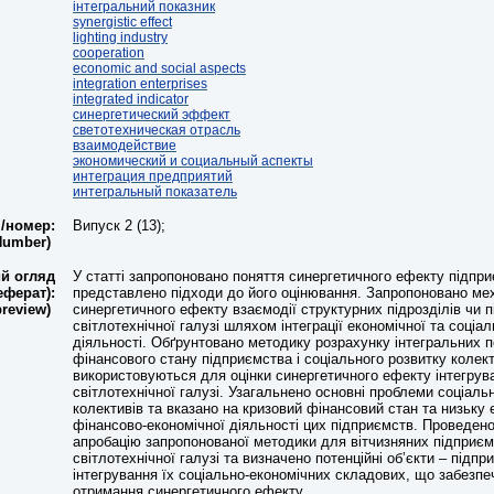
інтегральний показник
synergistic effect
lighting industry
cooperation
economic and social aspects
integration enterprises
integrated indicator
синергетический эффект
светотехническая отрасль
взаимодействие
экономический и социальный аспекты
интеграция предприятий
интегральный показатель
я/номер:
Випуск 2 (13);
/Number)
й огляд
У статті запропоновано поняття синергетичного ефекту підпри
еферат):
представлено підходи до його оцінювання. Запропоновано мех
preview)
синергетичного ефекту взаємодії структурних підрозділів чи 
світлотехнічної галузі шляхом інтеграції економічної та соціа
діяльності. Обґрунтовано методику розрахунку інтегральних п
фінансового стану підприємства і соціального розвитку колект
використовуються для оцінки синергетичного ефекту інтегрув
світлотехнічної галузі. Узагальнено основні проблеми соціаль
колективів та вказано на кризовий фінансовий стан та низьку
фінансово-економічної діяльності цих підприємств. Проведен
апробацію запропонованої методики для вітчизняних підприє
світлотехнічної галузі та визначено потенційні об’єкти – підп
інтегрування їх соціально-економічних складових, що забезпе
отримання синергетичного ефекту.