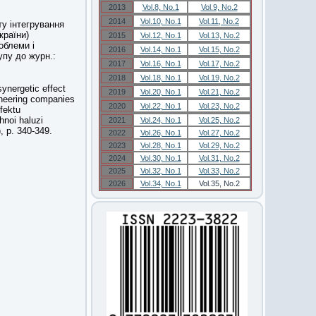
2013
Vol.8, No.1
Vol.9, No.2
2014
Vol.10, No.1
Vol.11, No.2
ту інтегрування
країни)
2015
Vol.12, No.1
Vol.13, No.2
облеми і
2016
Vol.14, No.1
Vol.15, No.2
упу до журн.:
2017
Vol.16, No.1
Vol.17, No.2
2018
Vol.18, No.1
Vol.19, No.2
ynergetic effect
2019
Vol.20, No.1
Vol.21, No.2
gineering companies
2020
Vol.22, No.1
Vol.23, No.2
fektu
hnoi haluzi
2021
Vol.24, No.1
Vol.25, No.2
, p. 340-349.
2022
Vol.26, No.1
Vol.27, No.2
2023
Vol.28, No.1
Vol.29, No.2
2024
Vol.30, No.1
Vol.31, No.2
2025
Vol.32, No.1
Vol.33, No.2
2026
Vol.34, No.1
Vol.35, No.2