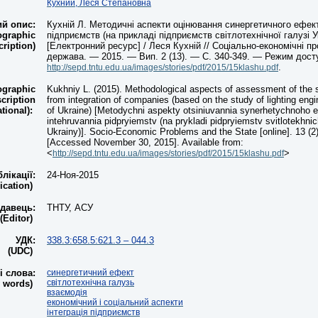
Кухний, Леся Степановна
ий опис:
Кухній Л. Методичні аспекти оцінювання синергетичного ефек
ographic
підприємств (на прикладі підприємств світлотехнічної галузі У
cription)
[Електронний ресурс] / Леся Кухній // Соціально-економічні пр
держава. — 2015. — Вип. 2 (13). — С. 340-349. — Режим дост
.
http://sepd.tntu.edu.ua/images/stories/pdf/2015/15klashu.pdf
ographic
Kukhniy L. (2015). Methodological aspects of assessment of the s
cription
from integration of companies (based on the study of lighting en
ational):
of Ukraine) [Metodychni aspekty otsiniuvannia synerhetychnoho e
intehruvannia pidpryiemstv (na prykladi pidpryiemstv svitlotekhnic
Ukrainy)]. Socio-Economic Problems and the State [online]. 13 (2)
[Accessed November 30, 2015]. Available from:
<
>
http://sepd.tntu.edu.ua/images/stories/pdf/2015/15klashu.pdf
лікації:
24-Ноя-2015
lication)
давець:
ТНТУ, АСУ
(Editor)
УДК:
338.3:658.5:621.3 – 044.3
(UDC)
 слова:
синергетичний ефект
світлотехнічна галузь
y words)
взаємодія
економічний і соціальний аспекти
інтеграція підприємств