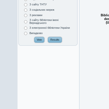
З сайту ТНТУ
З соціальних мереж
Bibli
З реклами
des
З сайту бібліотеки імені
(U
Вернадського
З електронної бібліотеки України
Випадково