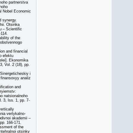
noho partnerstva
dnoho
nal Nobel Economic
d synergy.
hii. Otsinka
 – Scientific
-114.
ility of the
 sobstvennogo
on and financial
o efektu
lei]. Ekonomika
 Vol. 2 (18), pp.
[Sinergeticheskiy i
i finansovyy analiz
ification and
pryiemstv:
ho natsionalnoho
 3, Iss. 1, pp. 7-
ertically
nia vertykalno-
divnoi akademii –
 pp. 166-171.
essment of the
ntehralnoi otsinky