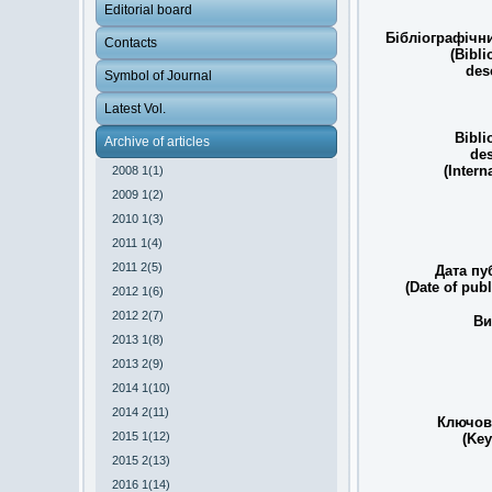
Editorial board
Бібліографічн
Contacts
(Bibli
des
Symbol of Journal
Latest Vol.
Bibli
Archive of articles
des
(Intern
2008 1(1)
2009 1(2)
2010 1(3)
2011 1(4)
2011 2(5)
Дата пуб
(Date of pub
2012 1(6)
2012 2(7)
Ви
2013 1(8)
2013 2(9)
2014 1(10)
2014 2(11)
Ключові
2015 1(12)
(Ke
2015 2(13)
2016 1(14)