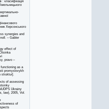
в : класифікація
к Хмельницького
 вертикально-
жавної
 фінансового
існик Херсонського
ess synergies and
noll. – Gabler
gy effect of
[Otsinka
vi
sy, pravo –
 functioning as a
nosti promyslovykh
 struktur].
cts of assessing
otsinky
k NUDPS Ukrainy
, law), 2005, Vol.
p
ectiveness of
aspects