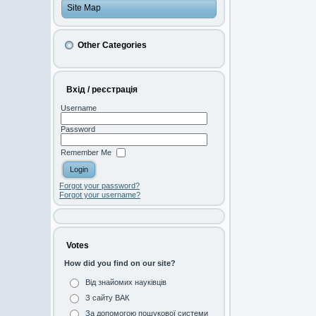
Site Map
Other Categories
Вхід / реєстрація
Username
Password
Remember Me
Forgot your password?
Forgot your username?
Votes
How did you find on our site?
Від знайомих науківців
З сайту ВАК
За допомогою пошукової системи