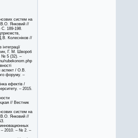
ансових систем на
В.О. Янковий //
 С. 189-198.
ідприємств,
.В. Колесніков //
 інтеграції
лин, Г. М. Швороб
 № 5 (32). –
enu/rubekonom.php
вності
 аспект / О.В.
ого форуму. –
інка ефектів /
ерситету. – 2015.
ности
цкая // Вестник
ансових систем на
В.О. Янковий //
53.
 инновационных
– 2010. – № 2. –