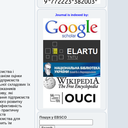
Journal is indexed by:
ємства і
анізм оцінки
підприємств
льної складових їх
оказників
иву, які
ання підприємств
ного розвитку
 ефективність
о практичну
мств
Пошук у EBSCO
риємства для
чить їм