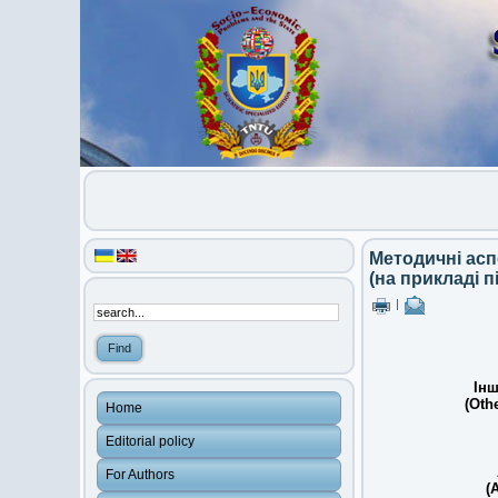
Методичні асп
(на прикладі п
|
Інш
(Othe
Home
Editorial policy
For Authors
(