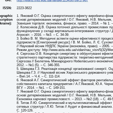
URI:
http://elartu.tntu.edu.ua/handle/123456789/17967
ISSN:
2223-3822
ographic
1. Янковий О.Г. Оцінка синергетичного ефекту виробничо-фін
cription
основі детермінованих моделей / О.Г. Янковий, Н.В. Мельник, 
kraine):
Зовнішня торгівля: економіка, фінанси, право. – 2014. – № 1. –
2. Колесніков Д.В. Оцінка поточної діяльності промислових п
функціонуючих у складі вертикально-інтегрованих структур / Д
Агросвіт. – 2016. – №3. – С. 34-39.
3. Бойко В. М. Методичні аспекти оцінки ефективності процесів
підприємств [Електронний ресурс] / В. М. Бойко, Л. Є. Сухом
// Науковий вісник НУДПС України (економіка, право). – 2005. –
Режим доступу: http://www.asta.edu.ua/vidan/nau_visn/5(32)/M
4. Сергєєва О.В. Концепція синергізму в обґрунтуванні ефекти
стратегічного партнерства підприємств: теоретико-методичний
Сергєєва // Бюлетень Міжнародного Нобелівського економічн
2012. – №1 (5). – С. 346-355.
5. Швецова Г.З. Реалізація концепції організованої синергії. Оц
Швецова Г.З. // Науковий вісник Херсонського державного унів
– Вип.14. – Ч.4. – С. 111-114.
6. Янковой А.Г. Синергетический эффект факторов рентабель
собственного капитала предприятия / А.Г.Янковой, Ю.А. Черне
ВГУ. – 2014. – №1. – С. 149-151.
7. Янковий О.Г. Оцінка синергетичного ефекту виробничо-фін
основі детермінованих моделей / О.Г. Янковий, Н.В. Мельник, 
Економіка харчової промисловості. – 2013. – №2 (18). – С. 49-
8. Титов Л.Ю. Синергетический и мультипликативный эффект
сетевых структур / Л.Ю. Титов // Аудит и финансовый анализ. 
С. 120-126.