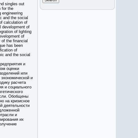
nd singles out
for the
g engineering
c and the social
f calculation of
al development of
gration of lighting
development of
 of the financial
ique has been
ication of
ic and the social
предприятия и
изм оценки
разделений или
 экономической и
одику расчета
ия и социального
ргетического
асли. Обобщены
но на кризисное
й деятельности
едложенной
отрасли и
рирования их
олучение