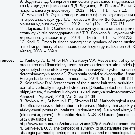
9. Водянка Л.Д. Синергетичний ефект у діяльності підприємст
та підходи до оцінювання / Л.Д. Водянка, І.В. Яскал // Вісни
національного університету. – 2012. – №3. – Т.1. – С. 7-12.
10. Нечаєва І.А. Оцінка синергетичного ефекту від створення
інтегрованих структур / І.А. Нечаєва // Вісник Донбаської дер
машинобудівної академії. – 2012. – №1 (12). – С. 166-171.
11. Ларікова Т.В. Особливості розрахунку інтегральної оцінки
стану суб’єктів господарювання / Т.В. Ларікова // Науковий в
державного університету. – 2014. – Вип.6. – Ч.1. – С. 228-233.
12. Knoll S. Cross-business synergies: a typology of cross-busin
a mid-range theory of continuous growth synergy realization / S. K
Verlag, 2008. – 389 p.
erences:
1. Yankovyi A.H., Miller N.V., Yankovyi V.A. Assessment of syner
production and financial systems based on deterministic models 
synerhetychnoho efektu vyrobnycho-finansovykh system na osno
determinovanykh modelei]. Zovnishnia torhivlia: ekonomika, finan
Foreign trade, economics, finance, law, 2014, No. 1, pp. 189-198.
2. Kolesnikov D.V. Assessment of the current industrial activities,
part of a vertically integrated structures [Otsinka potochnoi diial
pidpryiemstv, funktsionuiuchykh u skladi vertykalno-intehrovanykh
Ahrosvit – Agrosvit, 2016, Vol. 3, pp. 34-39.
3. Boyko V.M., Suhomlin L.E., Shvorob H.M. Methodological aspe
the effectiveness of Integration Enterprises [Metodychni aspekty 
efektyvnosti protsesiv intehratsii pidpryiemstv]. Naukovyi visny
(ekonomika, pravo) – Scientific Herald NUSTS Ukraine (economics
5(32), available at:
http://www.asta.edu.ua/vidan/nau_visn/5(32)/Menu/rubekonom.ph
4. Serhieieva O.V. The concept of synergy to substantiate the eff
strategic partnership enterprises: theoretical and methodological 