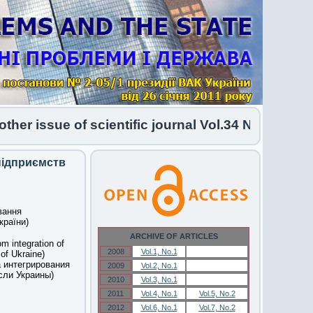
ssue of scientific journal Vol.34 No.1 2026 has 
підприємств
вання
країни)
ARCHIVE OF ARTICLES
m integration of
2008
Vol.1, No.1
Vol.1, No.1
of Ukraine)
 интегрирования
2009
Vol.2, No.1
Vol.2, No.1
сли Украины)
2010
Vol.3, No.1
Vol.3, No.1
2011
Vol.4, No.1
Vol.5, No.2
2012
Vol.6, No.1
Vol.7, No.2