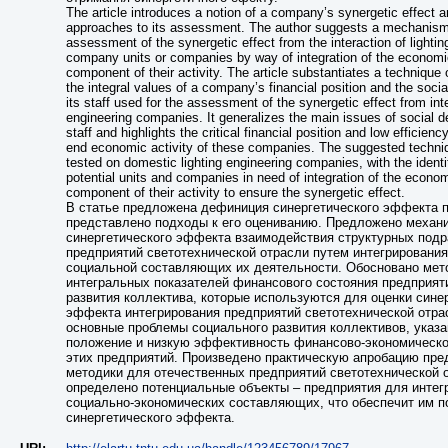
The article introduces a notion of a company’s synergetic effect a
approaches to its assessment. The author suggests a mechanism 
assessment of the synergetic effect from the interaction of lightin
company units or companies by way of integration of the economi
component of their activity. The article substantiates a technique o
the integral values of a company’s financial position and the soci
its staff used for the assessment of the synergetic effect from inte
engineering companies. It generalizes the main issues of social 
staff and highlights the critical financial position and low efficiency
end economic activity of these companies. The suggested techn
tested on domestic lighting engineering companies, with the identif
potential units and companies in need of integration of the econom
component of their activity to ensure the synergetic effect.
В статье предложена дефиниция синергетического эффекта 
представлено подходы к его оцениванию. Предложено механ
синергетического эффекта взаимодействия структурных под
предприятий светотехнической отрасли путем интегрирования
социальной составляющих их деятельности. Обосновано мет
интегральных показателей финансового состояния предприят
развития коллектива, которые используются для оценки сине
эффекта интегрирования предприятий светотехнической отр
основные проблемы социального развития коллективов, указа
положение и низкую эффективность финансово-экономическо
этих предприятий. Произведено практическую апробацию пр
методики для отечественных предприятий светотехнической 
определено потенциальные объекты – предприятия для интег
социально-экономических составляющих, что обеспечит им п
синергетического эффекта.