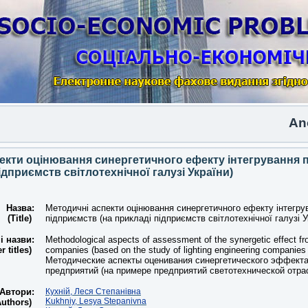
Another i
екти оцінювання синергетичного ефекту інтегрування 
ідприємств світлотехнічної галузі України)
Назва:
Методичні аспекти оцінювання синергетичного ефекту інтегру
(Title)
підприємств (на прикладі підприємств світлотехнічної галузі У
і назви:
Methodological aspects of assessment of the synergetic effect fro
r titles)
companies (based on the study of lighting engineering companies 
Методические аспекты оценивания синергетического эффекта
предприятий (на примере предприятий светотехнической отра
Автори:
Кухній, Леся Степанівна
Kukhniy, Lesya Stepanivna
Authors)