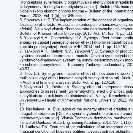
[Kontseptsiia synerhizmu v obgruntuvanni efektyvnosti stratehich
pidpryiemstv: teoretyko-metodychnyi aspekt]. Biuleten Mizhnaro
Nobelivskoho ekonomichnoho forumu – Bulletin of the Internatio
Forum, 2012, Vol. 1 (5), pp. 346-355.
5. Shvetsova H.Z. The implementation of the concept of organize
Evaluation of effects [Realizatsiia kontseptsii orhanizovanoi syner
efektiv]. Naukovyi visnyk Khersonskoho derzhavnoho universytetu
Bulletin of Kherson State University, 2015, Vol. 14, Iss. 4, pp. 111
6. Yankovyi A.H., Chernetskaya Y.A. Synergy effect factors profitab
enterprise capital [Sinergeticheskiy effekt faktorov rentabel'nosti
kapitala predpriyatiya]. Vestnik VHU, 2014, Vol. 1, pp. 149-151.
7. Yankovyi A.H., Melnyk N.V., Yankovyi V.O. Synergy of producti
systems based on deterministic models [Otsinka synerhetychnoh
vyrobnycho-finansovykh system na osnovi determinovanykh mode
kharchovoi promyslovosti – Economy Yankovyi food industry, 2013,
49-53.
8. Titov L.Y. Synergy and multiplier effect of innovation networks 
mul'tiplikativnyy effekt innovatsionnykh setevykh struktur]. Audit 
– Audit and financial analysis, 2010, Vol. 2, pp. 120-126.
9. Vodyanka L.D., Yaskal I.V. Synergy effect of enterprises: class
approaches to assessment [Synerhetychnyi efekt u diialnosti pid
klasyfikatsiia ta pidkhody do otsiniuvannia]. Visnyk Khmelnytsko
universytetu – Herald of Khmelnytsk National University, 2012, Vol.
12.
10. Nechaieva I.A. Evaluation of the synergy effect of creating a v
integrated structures [Otsinka synerhetychnoho efektu vid stvoren
intehrovanykh struktur]. Visnyk Donbaskoi derzhavnoi mashynobu
Herald of Donbass State Engineering Academy, 2012, Vol. 1 (12),
11. Larikova T.V. Features of the calculation of an integrated ass
financial condition of business entities [Osoblyvosti rozrakhunku i