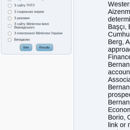
Wester
З сайту ТНТУ
Aizenma
З соціальних мереж
determ
З реклами
З сайту бібліотеки імені
Başçı, 
Вернадського
Cumhuri
З електронної бібліотеки України
Випадково
Berg, A
approac
Finance
Bernank
account
Associ
Bernan
prospe
Bernank
Economi
Borio, 
link or