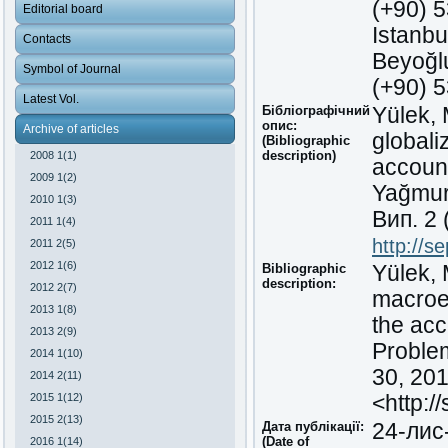
(+90) 
Editorial board
Istanbu
Contacts
Beyoğlu
Symbol of Journal
(+90) 
Latest Vol.
Бібліографічний
Yülek,
опис:
Archive of articles
globali
(Bibliographic
description)
2008 1(1)
account
2009 1(2)
Yağmur
2010 1(3)
Вип
. 2
2011 1(4)
http://s
2011 2(5)
2012 1(6)
Bibliographic
Yülek, 
description:
2012 2(7)
macroe
2013 1(8)
the acc
2013 2(9)
Problem
2014 1(10)
30, 201
2014 2(11)
2015 1(12)
<http:/
2015 2(13)
Дата публікації:
24-лис
(Date of
2016 1(14)