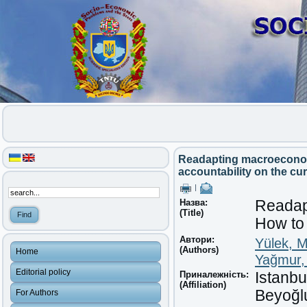
Readapting macroeconom
accountability on the cu
|
Назва:
Readap
(Title)
How to 
Автори:
Yülek, M
(Authors)
Home
Yağmur,
Editorial policy
Приналежність:
Istanbu
(Affiliation)
Beyoğlu
For Authors