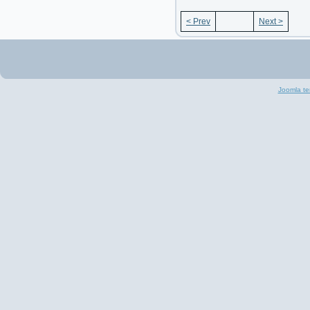
< Prev
Next >
Joomla te