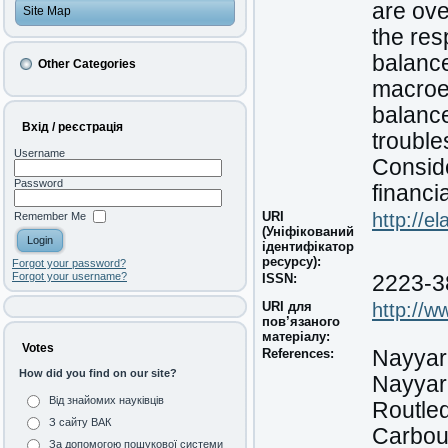
are ove
Site Map
the res
balance
Other Categories
macroe
balance
Вхід / реєстрація
trouble
Username
Conside
Password
financi
URI
http://e
Remember Me
(Уніфікований
ідентифікатор
ресурсу):
Forgot your password?
Forgot your username?
ISSN:
2223-3
URI для
http://w
пов’язаного
матеріалу:
Votes
References:
Nayyar
How did you find on our site?
Nayyar
Від знайомих науківців
Routle
З сайту ВАК
Carboug
За допомогою пошукової системи