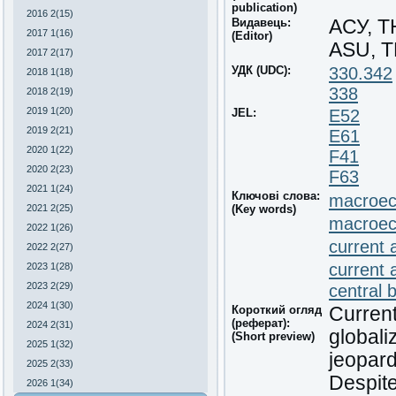
publication)
2016 2(15)
Видавець:
АСУ, 
2017 1(16)
(Editor)
ASU, 
2017 2(17)
УДК (UDC):
330.342
2018 1(18)
338
2018 2(19)
2019 1(20)
JEL:
E52
2019 2(21)
E61
2020 1(22)
F41
2020 2(23)
F63
2021 1(24)
Ключові слова:
macroec
2021 2(25)
(Key words)
macroe
2022 1(26)
current 
2022 2(27)
current 
2023 1(28)
2023 2(29)
central 
2024 1(30)
Короткий огляд
Curren
(реферат):
2024 2(31)
global
(Short preview)
2025 1(32)
jeopard
2025 2(33)
Despite
2026 1(34)