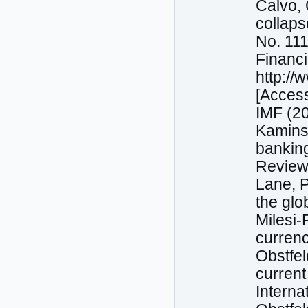
Calvo, 
collaps
No. 11
Financi
http://
[Access
IMF (20
Kaminsk
bankin
Review,
Lane, P
the glo
Milesi-
currenc
Obstfel
current
Interna