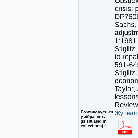
Obstfel
crisis
DP760
Sachs,
adjustm
1:1981
Stiglit
to repa
591-645
Stiglit
econom
Taylor,
lessons
Review
Розташовується
Журнал 
у зібраннях:
(Is situated in
collections)