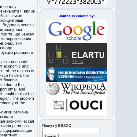
и регіону.
визначити її вплив
 банківських
Journal is indexed by:
 концентрації
й. Виділено основні
іштовхнулося
 про те, що банкам
у малорозвинених
егіонах, тим
ня щодо
трукцію реального
region’s economy.
ant economic and
ets of the regions is
which hinders the
f financial
ion due to the
pport small and
h could realize the
 region. The problem
 economy of the
номики региона.
озволит
ная экономическая
Пошук у EBSCO
тивов регионов.
ах, сдерживающие
кредитных