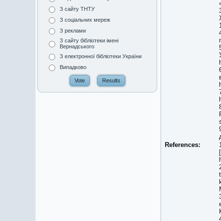
З сайту ТНТУ
З соціальних мереж
З реклами
З сайту бібліотеки імені
Вернадського
З електронної бібліотеки України
Випадково
References: