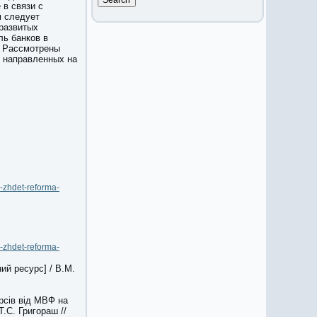
 в связи с
м следует
оразвитых
ль банков в
. Рассмотрены
, направленных на
u-zhdet-reforma-
u-zhdet-reforma-
ий ресурс] / В.М.
рсів від МВФ на
Т.С. Григораш //