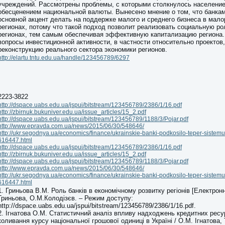
учреждений. Рассмотрены проблемы, с которыми столкнулось население
обесценением национальной валюты. Вынесено мнение о том, что банка
основной акцент делать на поддержке малого и среднего бизнеса в мал
регионах, потому что такой подход позволит реализовать социальную ро
регионах, тем самым обеспечивая эффективную капитализацию региона
вопросы инвестиционной активности, в частности относительно проектов
реконструкцию реального сектора экономики регионов.
http://elartu.tntu.edu.ua/handle/123456789/6297
2223-3822
http://dspace.uabs.edu.ua/jspui/bitstream/123456789/2386/1/16.pdf
http://zbirnuk.bukuniver.edu.ua/issue_articles/15_2.pdf
http://dspace.uabs.edu.ua/jspui/bitstream/123456789/1188/3/Pojar.pdf
http://www.epravda.com.ua/news/2015/06/30/548646/
http://ukr.segodnya.ua/economics/finance/ukrainskie-banki-podkosilo-teper-sistem
616447.html
http://dspace.uabs.edu.ua/jspui/bitstream/123456789/2386/1/16.pdf
http://zbirnuk.bukuniver.edu.ua/issue_articles/15_2.pdf
http://dspace.uabs.edu.ua/jspui/bitstream/123456789/1188/3/Pojar.pdf
http://www.epravda.com.ua/news/2015/06/30/548646/
http://ukr.segodnya.ua/economics/finance/ukrainskie-banki-podkosilo-teper-sistem
616447.html
1. Гриньова В.М. Роль банків в економічному розвитку регіонів [Електронн
Гриньова, О.М.Колодізєв. – Режим доступу:
http://dspace.uabs.edu.ua/jspui/bitstream/123456789/2386/1/16.pdf.
2. Ігнатова О.М. Статистичний аналіз впливу надходжень кредитних ресу
коливання курсу національної грошової одиниці в Україні / О.М. Ігнатова, 