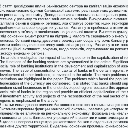
В статті досліджено вплив банківського сектора на капіталізацію економік
Систематизовано функції банківської системи, реалізація яких дозволить 
на регіональну економіку. Доведена значна економічна та соціальна роль
установ у розвитку та капіталізації активів регіонів. Виокремлено питання
капіталів банків в окремих регіонах, яка стримує розвиток інших територі
проблеми фінансово-кредитних установ. Розглянуто проблеми, з якими з
населення у зв’язку із знеціненням національної валюти. Винесено думку
слід основний акцент робити на підтримці малого та середнього бізнесу 
регіонах, бо такий підхід дозволить реалізувати соціальну роль банків у р
самим забезпечуючи ефективну капіталізацію регіону. Розглянуто питан
інвестиційної активності, зокрема, щодо проектів, спрямованих на реконс
сектору економіки регіонів.
The article investigates the impact of banking sector in the capitalization of 
The functions of the banking system are systematized in the article. Signific
social role of banking institutions in the development and capitalization of ass
proven. The issue of concentration of capital of banks in the certain regions, 
development of other territories, is revealed in the article. The main problems o
institutions are highlighted in the paper. The problems which faced the populat
depreciation of the currency are considered. It is stated that banks should su
medium-sized businesses in the underdeveloped regions because this approac
social role of banks in the region and provide an efficient capitalization of the
of investment activity and projects of the reconstruction of the real sector of
regions is emphasized in the article.
В статье исследовано влияние банковского сектора в капитализацию эко
Систематизированы функции банковской системы, реализация которых п
определить ее влияние на региональную экономику. Доказана значитель
и социальная роль банковских учреждений в развитии и капитализации ак
Выделены вопросы концентрации капиталов банков в отдельных регион
развитие других территорий. Выделены основные проблемы финансово-