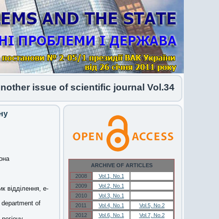
r issue of scientific journal Vol.34 No.1 2026 ha
ну
она
ARCHIVE OF ARTICLES
2008
Vol.1, No.1
Vol.1, No.1
2009
Vol.2, No.1
Vol.2, No.1
к відділення, e-
2010
Vol.3, No.1
Vol.3, No.1
 department of
2011
Vol.4, No.1
Vol.5, No.2
2012
Vol.6, No.1
Vol.7, No.2
 регіону