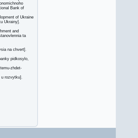
ekonomichnoho
tional Bank of
lopment of Ukraine
u Ukrainy].
ishment and
tanovlennia ta
ysia na chvert].
banky pidkosylo,
stemu-zhdet-
 u rozvytku].