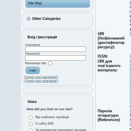
Site Map
Other Categories
URI
Вхід / реєстрація
(Уніфікований
ідентифікатор
Username
ресурсу):
Password
ISSN:
URI для
Remember Me
пов’язаного
матеріалу:
Forgot your password?
Forgot your username?
Votes
How did you find on our site?
Перелік
літератури:
Від знайомих науківців
(References)
З сайту ВАК
За допомогою пошукової системи