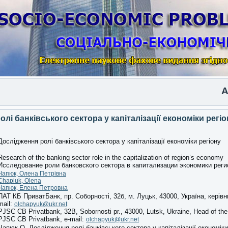
Anothe
лі банківського сектора у капіталізації економіки регіо
Дослідження ролі банківського сектора у капіталізації економіки регіону
Research of the banking sector role in the capitalization of region’s economy
Исследование роли банковского сектора в капитализации экономики реги
Чапюк, Олена Петрівна
Chapiuk, Olena
Чапюк, Елена Петровна
ПАТ КБ ПриватБанк, пр. Соборності, 32б, м. Луцьк, 43000, Україна, керівни
mail:
olchapyuk@ukr.net
PJSC CB Privatbank, 32B, Sobornosti pr., 43000, Lutsk, Ukraine, Head of the
PJSC CB Privatbank, e-mail:
olchapyuk@ukr.net
Чапюк О. Дослідження ролі банківського сектора у капіталізації економіки