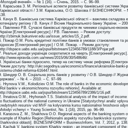
«Молодий вчений». – № 1 (16). – Січень, 2015. – С. 96–99.
3. Карасьова З. М. Регіональні аспекти розвитку банківської системи Укра
Харківської області / З.М. Карасьова, О.О. Шахова // БІЗНЕСІНФОРМ. – №
138.
4. Качук В. Банківська система Харківської області – важлива складова 
потенціалу регіону / В. Качук // Вісник Національного банку України. – 200
5. Павленко Р.В. Сучасні банківські продукти як чинники соціально-еконо
України [Електронний ресурс] / Р.В. Павленко. – Режим доступу:
http://zbirnuk.bukuniver.edu.ua/issue_articles/15_2.pdf.
6. Пожар О.М. Роль кредитної політики банків в умовах становлення та р
відносин [Електронний ресурс] / О.М. Пожар. – Режим доступу:
http://dspace.uabs.edu.ua/jspui/bitstream/123456789/1188/3/Pojar.pdf.
7. Реальні доходи українців скоротилися на чверть [Електронний ресурс]
http://www.epravda.com.ua/news/2015/06/30/548646/.
8. Українські банки підкосило, тепер на систему чекає реформа [Електрон
Режим доступу: http://ukr.segodnya.ua/economics/finance/ukrainskie-banki-p
sistemu-zhdet-reforma-616447.html.
9. Шиндер О. В. Соціальна роль банків у розвитку / О.В. Шиндер // Журна
держава”. – № 4. – 2010. – С. 97–99.
1. Hrynova V.M., Kolodiziev O.M. The role of banks in the economic developm
[Rol bankiv v ekonomichnomu rozvytku rehioniv]. Available at:
http://dspace.uabs.edu.ua/jspui/bitstream/123456789/2386/1/16.pdf.
2. Ihnatova O.M., Hryhorash T.S. Statistical analysis of the impact of income
to fluctuations of the national currency in Ukraine [Statystychnyi analiz vply
kredytnykh resursiv vid MVF na kolyvannia kursu natsionalnoi hroshovoi odyny
Molodyi vchenyi = Young Scientist, No. 1 (16), 2015, pp. 96–99.
3. Karasova Z. M., Shakhova O.O. Regional aspects of the banking system o
example of Kharkiv Region [Rehionalni aspekty rozvytku bankivskoi systemy 
Kharkivskoi oblasti]. BIZNESINFORM = BusinessInform, Vol. 7, 2012, p. 138
4. Kachuk V. banking system Kharkiv region - an important component of the 