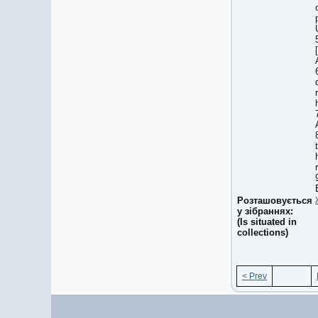
Розташовується
у зібраннях:
(Is situated in
collections)
< Prev