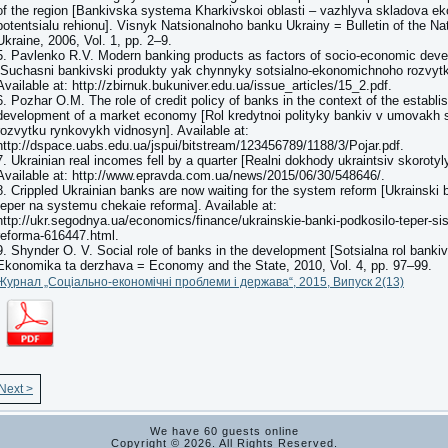
of the region [Bankivska systema Kharkivskoi oblasti – vazhlyva skladova 
potentsialu rehionu]. Visnyk Natsionalnoho banku Ukrainy = Bulletin of the Na
Ukraine, 2006, Vol. 1, pp. 2–9.
5. Pavlenko R.V. Modern banking products as factors of socio-economic deve
[Suchasni bankivski produkty yak chynnyky sotsialno-ekonomichnoho rozvytk
Available at: http://zbirnuk.bukuniver.edu.ua/issue_articles/15_2.pdf.
6. Pozhar O.M. The role of credit policy of banks in the context of the establ
development of a market economy [Rol kredytnoi polityky bankiv v umovakh s
rozvytku rynkovykh vidnosyn]. Available at:
http://dspace.uabs.edu.ua/jspui/bitstream/123456789/1188/3/Pojar.pdf.
7. Ukrainian real incomes fell by a quarter [Realni dokhody ukraintsiv skorotyl
Available at: http://www.epravda.com.ua/news/2015/06/30/548646/.
8. Crippled Ukrainian banks are now waiting for the system reform [Ukrainski 
teper na systemu chekaie reforma]. Available at:
http://ukr.segodnya.ua/economics/finance/ukrainskie-banki-podkosilo-teper-si
reforma-616447.html.
9. Shynder O. V. Social role of banks in the development [Sotsialna rol bankiv
Ekonomika ta derzhava = Economy and the State, 2010, Vol. 4, pp. 97–99.
Журнал „Соціально-економічні проблеми і держава“, 2015, Випуск 2(13)
Next >
We have 60 guests online
Copyright © 2026. All Rights Reserved.