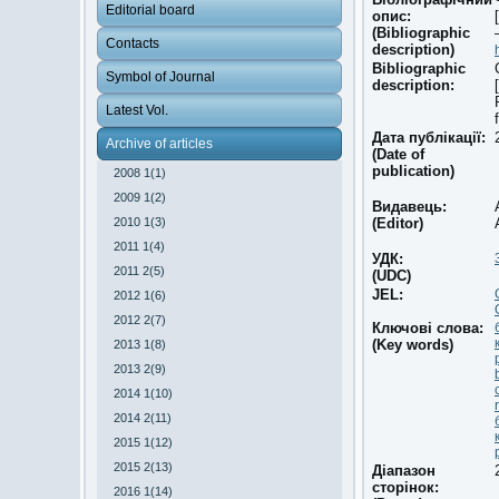
Editorial board
опис:
(Bibliographic
Contacts
description)
Bibliographic
Symbol of Journal
description:
Latest Vol.
Дата публікації:
Archive of articles
(Date of
publication)
2008 1(1)
2009 1(2)
Видавець:
2010 1(3)
(Editor)
2011 1(4)
УДК:
2011 2(5)
(UDC)
JEL:
2012 1(6)
2012 2(7)
Ключові слова:
(Key words)
2013 1(8)
2013 2(9)
2014 1(10)
2014 2(11)
2015 1(12)
2015 2(13)
Діапазон
сторінок:
2016 1(14)