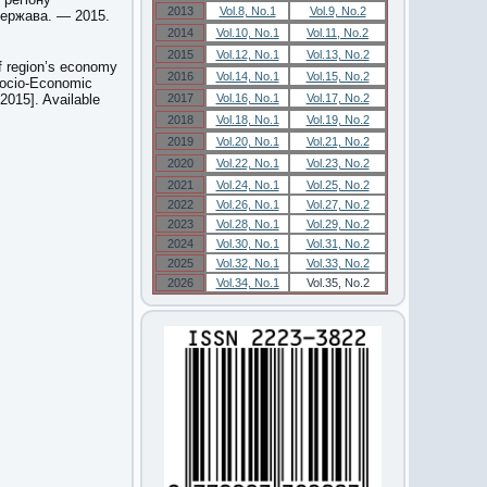
2013
Vol.8, No.1
Vol.9, No.2
держава. — 2015.
2014
Vol.10, No.1
Vol.11, No.2
2015
Vol.12, No.1
Vol.13, No.2
of region’s economy
2016
Vol.14, No.1
Vol.15, No.2
 Socio-Economic
2015]. Available
2017
Vol.16, No.1
Vol.17, No.2
2018
Vol.18, No.1
Vol.19, No.2
2019
Vol.20, No.1
Vol.21, No.2
2020
Vol.22, No.1
Vol.23, No.2
2021
Vol.24, No.1
Vol.25, No.2
2022
Vol.26, No.1
Vol.27, No.2
2023
Vol.28, No.1
Vol.29, No.2
2024
Vol.30, No.1
Vol.31, No.2
2025
Vol.32, No.1
Vol.33, No.2
2026
Vol.34, No.1
Vol.35, No.2