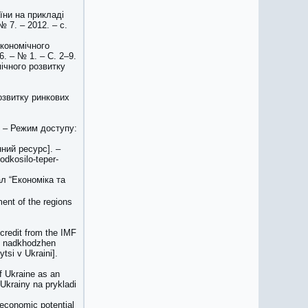
їни на прикладі
 7. – 2012. – с.
економічного
6. – № 1. – С. 2–9.
мічного розвитку
озвитку ринкових
. – Режим доступу:
ний ресурс]. –
odkosilo-teper-
л “Економіка та
ent of the regions
 credit from the IMF
vu nadkhodzhen
tsi v Ukraini].
f Ukraine as an
Ukrainy na prykladi
.
economic potential