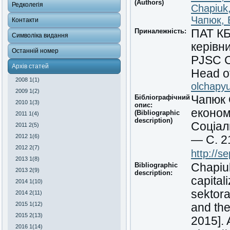
(Authors)
Редколегія
Chapiuk
Чапюк, 
Контакти
Приналежність:
ПАТ КБ
Символіка видання
керівни
Останній номер
PJSC CB
Архів статей
Head of
2008 1(1)
olchapy
2009 1(2)
Бібліографічний
Чапюк 
2010 1(3)
опис:
економ
(Bibliographic
2011 1(4)
description)
Соціал
2011 2(5)
2012 1(6)
— С. 2
2012 2(7)
http://s
2013 1(8)
Bibliographic
Chapiuk
2013 2(9)
description:
capital
2014 1(10)
sektora
2014 2(11)
2015 1(12)
and the
2015 2(13)
2015]. 
2016 1(14)