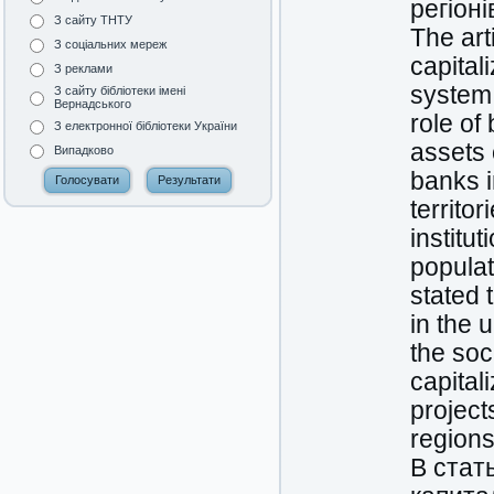
регіоні
З сайту ТНТУ
The art
З соціальних мереж
capital
З реклами
system 
З сайту бібліотеки імені
Вернадського
role of
З електронної бібліотеки України
assets 
Випадково
banks i
territo
institu
populat
stated 
in the 
the soc
capital
project
regions
В стат