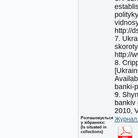
establ
polityk
vidnosy
http://
7. Ukra
skoroty
http:/
8. Crip
[Ukrain
Availab
banki-p
9. Shyn
bankiv 
2010, V
Розташовується
Журнал 
у зібраннях:
(Is situated in
collections)