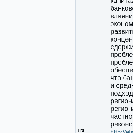
капита
банков
влияни
эконом
развит
концен
сдержи
пробле
пробле
обесце
что ба
и сред
подход
регион
регион
частно
реконс
URI
http://e