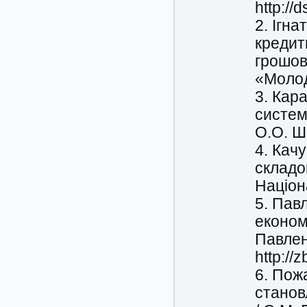
http://
2. Ігн
кредит
грошово
«Молод
3. Кара
систем
О.О. Ш
4. Кач
складов
Націон
5. Пав
економ
Павлен
http://
6. Пож
станов