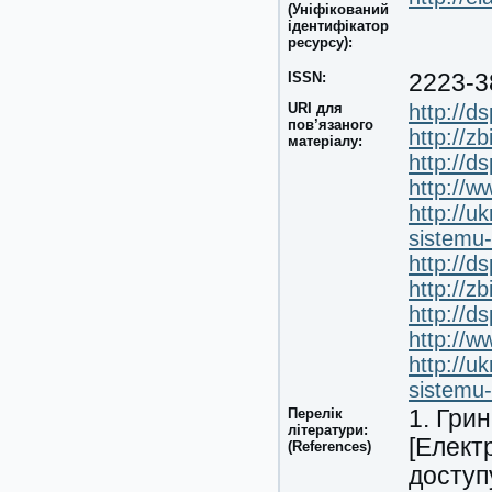
(Уніфікований
ідентифікатор
ресурсу):
ISSN:
2223-3
URI для
http://d
пов’язаного
http://z
матеріалу:
http://d
http://
http://u
sistemu
http://d
http://z
http://d
http://
http://u
sistemu
Перелік
1. Гри
літератури:
[Елект
(References)
доступ