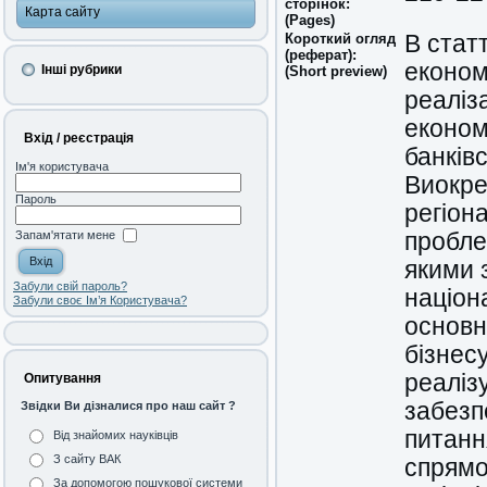
сторінок:
Карта сайту
(Pages)
Короткий огляд
В стат
(реферат):
економ
Інші рубрики
(Short preview)
реаліз
економ
Вхід / реєстрація
банківс
Ім'я користувача
Виокре
Пароль
регіон
Запам'ятати мене
пробле
якими 
Забули свій пароль?
націон
Забули своє Ім’я Користувача?
основн
бізнес
реаліз
Опитування
забезп
Звідки Ви дізналися про наш сайт ?
питанн
Від знайомих науківців
З сайту ВАК
спрямо
За допомогою пошукової системи