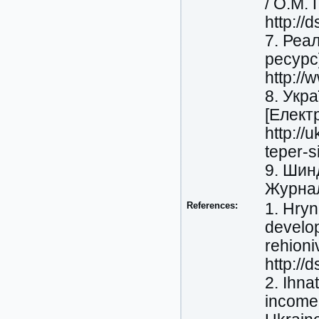
/ О.М.
http://
7. Реа
ресурс
http:/
8. Укр
[Елект
http://
teper-
9. Шин
Журнал
References:
1. Hryn
develo
rehioniv
http://
2. Ihna
income 