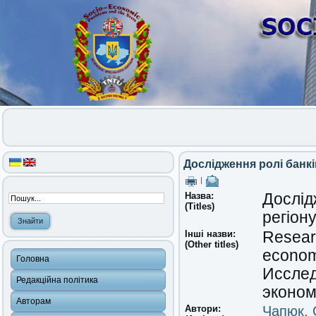
Дослідження ролі банків
|
Назва:
Дослідж
(Titles)
регіон
Інші назви:
Researc
(Other titles)
econo
Головна
Исслед
Редакційна політика
эконом
Авторам
Автори:
Чапюк, 