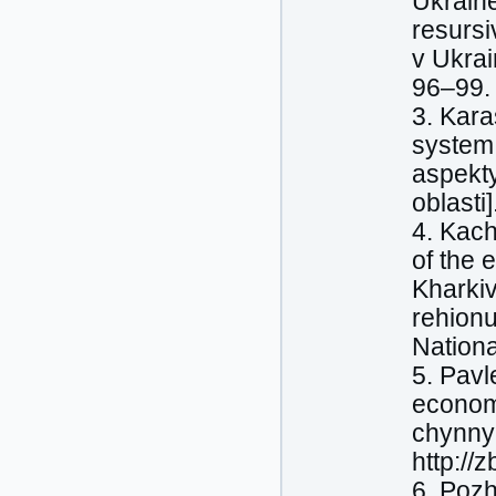
Ukraine
resursi
v Ukrai
96–99.
3. Kara
system 
aspekty
oblasti
4. Kach
of the 
Kharkiv
rehionu
Nationa
5. Pavl
econom
chynnyk
http://
6. Pozh