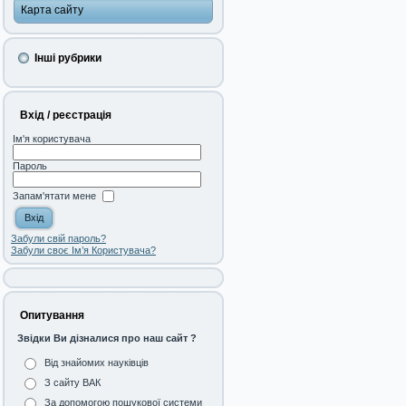
Карта сайту
Інші рубрики
Вхід / реєстрація
Ім'я користувача
Пароль
Запам'ятати мене
Забули свій пароль?
Забули своє Ім’я Користувача?
Опитування
Звідки Ви дізналися про наш сайт ?
Від знайомих науківців
З сайту ВАК
За допомогою пошукової системи