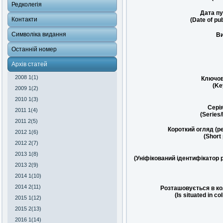
Редколегія
Дата пу
Контакти
(Date of pub
Символіка видання
Ви
Останній номер
Архів статей
2008 1(1)
Ключов
(Ke
2009 1(2)
2010 1(3)
Сері
2011 1(4)
(Series
2011 2(5)
Короткий огляд (р
2012 1(6)
(Short
2012 2(7)
2013 1(8)
(Уніфікований ідентифікатор 
2013 2(9)
2014 1(10)
2014 2(11)
Розташовується в ко
(Is situated in co
2015 1(12)
2015 2(13)
2016 1(14)