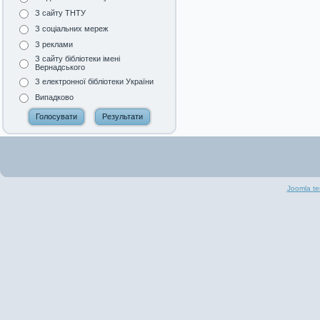
З сайту ТНТУ
З соціальних мереж
З реклами
З сайту бібліотеки імені
Вернадського
З електронної бібліотеки України
Випадково
Joomla te