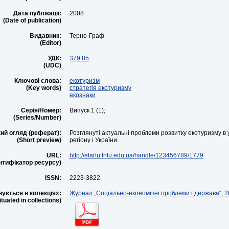
Дата публікації:
2008
(Date of publication)
Видавник:
Терно-Граф
(Editor)
УДК:
379.85
(UDC)
Ключові слова:
екотуризм
(Key words)
стратегія екотуризму
екознаки
Серія/Номер:
Випуск 1 (1);
(Series/Number)
ий огляд (реферат):
Розглянуті актуальні проблеми розвитку екотуризму в 
(Short preview)
регіону і України.
URL:
http://elartu.tntu.edu.ua/handle/123456789/1779
ентифікатор ресурсу)
ISSN:
2223-3822
ується в колекціях:
Журнал „Соціально-економічні проблеми і держава“, 20
situated in collections)