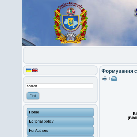
Формування ст
|
Home
Бі
(Bibl
Editorial policy
For Authors