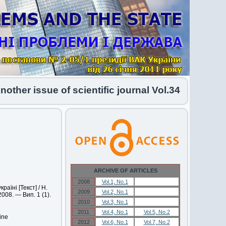
er issue of scientific journal Vol.34 No.1 2026 
ARCHIVE OF ARTICLES
2008
Vol.1, No.1
Vol.1, No.1
аїні [Текст] / Н.
2009
Vol.2, No.1
Vol.2, No.1
008. — Вип. 1 (1).
2010
Vol.3, No.1
Vol.3, No.1
2011
Vol.4, No.1
Vol.5, No.2
ine
2012
Vol.6, No.1
Vol.7, No.2