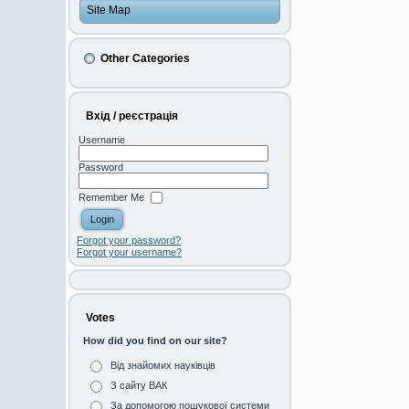
Site Map
Other Categories
Вхід / реєстрація
Username
Password
Remember Me
Forgot your password?
Forgot your username?
Votes
How did you find on our site?
Від знайомих науківців
З сайту ВАК
За допомогою пошукової системи