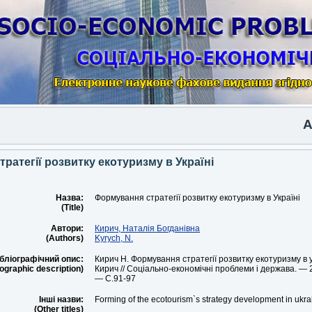
Anoth
ратегії розвитку екотуризму в Україні
Назва:
Формування стратегії розвитку екотуризму в Україні
(Title)
Автори:
Кирич, Наталія Богданівна
(Authors)
Kyrych, N.
бліографічний опис:
Кирич Н. Формування стратегії розвитку екотуризму в укр
iographic description)
Кирич // Соціально-економічні проблеми і держава. — 2
— С.91-97
Інші назви:
Forming of the ecotourism`s strategy development in ukra
(Other titles)