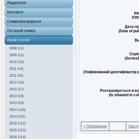
Редколегія
Контакти
Ін
(Oth
Символіка видання
Дата пу
Останній номер
(Date of pub
Архів статей
Ви
2008 1(1)
Сері
2009 1(2)
(Series
2010 1(3)
2011 1(4)
(Уніфікований ідентифікатор 
2011 2(5)
2012 1(6)
2012 2(7)
Розташовується в ко
(Is situated in co
2013 1(8)
2013 2(9)
2014 1(10)
2014 2(11)
2015 1(12)
< Попередня
Насту
2015 2(13)
2016 1(14)