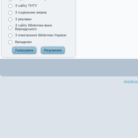
З сайту ТНТУ
З соціальних мереж
З реклами
З сайту бібліотеки імені
Вернадського
З електронної бібліотеки України
Випадково
Joomla te