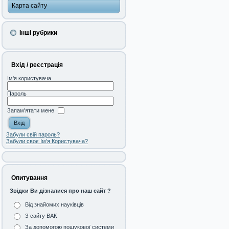
Карта сайту
Інші рубрики
Вхід / реєстрація
Ім'я користувача
Пароль
Запам'ятати мене
Забули свій пароль?
Забули своє Ім’я Користувача?
Опитування
Звідки Ви дізналися про наш сайт ?
Від знайомих науківців
З сайту ВАК
За допомогою пошукової системи