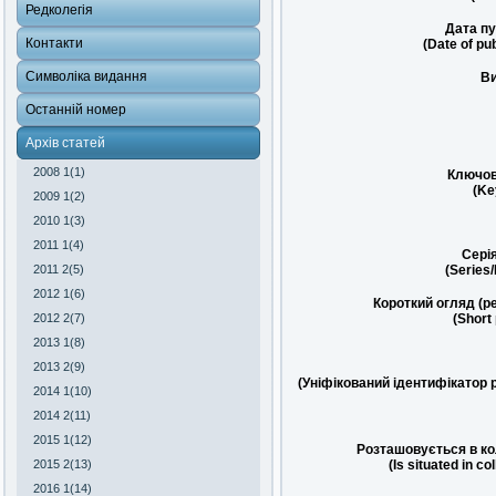
Редколегія
Дата пу
Контакти
(Date of pub
Символіка видання
Ви
Останній номер
Архів статей
2008 1(1)
Ключов
(Ke
2009 1(2)
2010 1(3)
2011 1(4)
Сері
2011 2(5)
(Series
2012 1(6)
Короткий огляд (р
2012 2(7)
(Short
2013 1(8)
2013 2(9)
(Уніфікований ідентифікатор 
2014 1(10)
2014 2(11)
2015 1(12)
Розташовується в ко
2015 2(13)
(Is situated in co
2016 1(14)