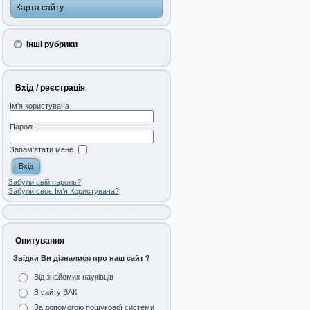
Карта сайту
Інші рубрики
Вхід / реєстрація
Ім'я користувача
Пароль
Запам'ятати мене
Забули свій пароль?
Забули своє Ім’я Користувача?
Опитування
Звідки Ви дізналися про наш сайт ?
Від знайомих науківців
З сайту ВАК
За допомогою пошукової системи