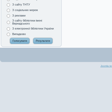
З сайту ТНТУ
З соціальних мереж
З реклами
З сайту бібліотеки імені
Вернадського
З електронної бібліотеки України
Випадково
Joomla te