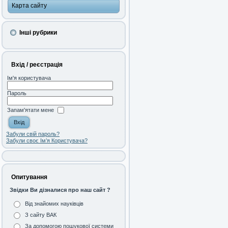
Карта сайту
Інші рубрики
Вхід / реєстрація
Ім'я користувача
Пароль
Запам'ятати мене
Забули свій пароль?
Забули своє Ім’я Користувача?
Опитування
Звідки Ви дізналися про наш сайт ?
Від знайомих науківців
З сайту ВАК
За допомогою пошукової системи