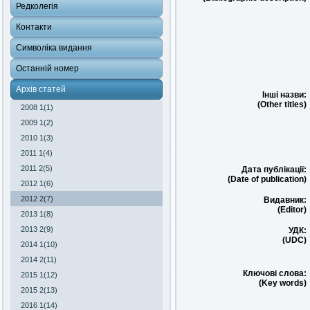
Редколегія
Контакти
Символіка видання
Останній номер
Архів статей
Інші назви:
(Other titles)
2008 1(1)
2009 1(2)
2010 1(3)
2011 1(4)
2011 2(5)
Дата публікації:
(Date of publication)
2012 1(6)
2012 2(7)
Видавник:
(Editor)
2013 1(8)
2013 2(9)
УДК:
(UDC)
2014 1(10)
2014 2(11)
Ключові слова:
2015 1(12)
(Key words)
2015 2(13)
2016 1(14)