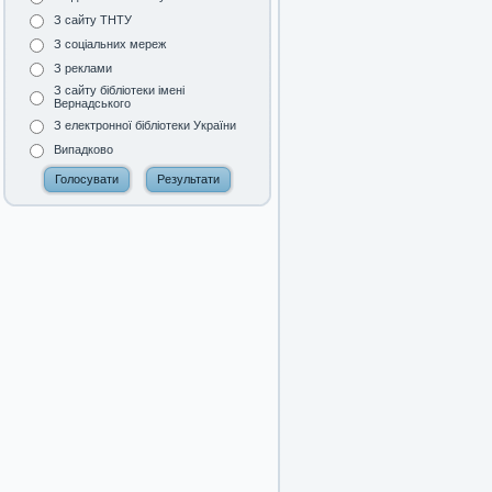
З сайту ТНТУ
З соціальних мереж
З реклами
З сайту бібліотеки імені
Вернадського
З електронної бібліотеки України
Випадково