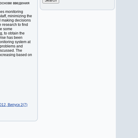
основе введения
ces monitoring
taff, minimizing the
nd making decisions
 research to find
use some
, to obtain the
prise has been
onitoring system at
 problems and
iscussed. The
increasing based on
12, Випуск 2(7)