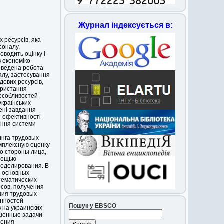
Журнал індексується в:
 ресурсів, яка
соналу,
оводить оцінку і
 економіко-
оведена робота
алу, застосування
дових ресурсів,
ористання
 особливостей
українських
ені завдання
я ефективності
ення системи
инга трудовых
омплексную оценку
о стороны лица,
омощью
моделирования. В
ю основных
тематических
сов, получения
ния трудовых
енностей
Пошук у EBSCO
 на украинских
шенные задачи
шения