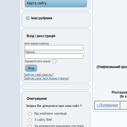
Карта сайту
Інші рубрики
Вхід / реєстрація
Ім'я користувача
Пароль
Запам'ятати мене
(Уніфікований ід
Забули свій пароль?
Забули своє Ім’я Користувача?
Розташов
(Is 
Опитування
< Попередня
Звідки Ви дізналися про наш сайт ?
Від знайомих науківців
З сайту ВАК
За допомогою пошукової системи