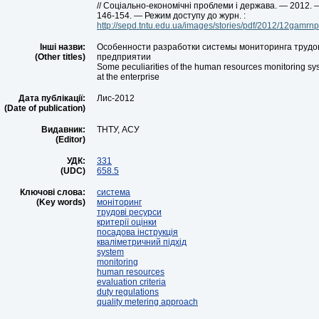
// Соціально-економічні проблеми і держава. — 2012. —
146-154. — Режим доступу до журн. :
http://sepd.tntu.edu.ua/images/stories/pdf/2012/12gamrnp
Інші назви:
Особенности разработки системы мониторинга трудо
(Other titles)
предприятии
Some peculiarities of the human resources monitoring s
at the enterprise
Дата публікації:
Лис-2012
(Date of publication)
Видавник:
ТНТУ, АСУ
(Editor)
УДК:
331
(UDC)
658.5
Ключові слова:
система
(Key words)
моніторинг
трудові ресурси
критерії оцінки
посадова інструкція
кваліметричний підхід
system
monitoring
human resources
evaluation criteria
duty regulations
quality metering approach