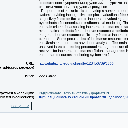
эффективности управления трудовыми ресурсами на 
системы мониторинга трудовых ресурсов.
. The purpose of this article is to develop a human resour
system providing the objective complex evaluation of the s
subjectivity factor on the side of the person evaluating a
by methods of economic and mathematical modelling. The
the main criteria for assessing the human resources, to 
mathematical methods for the human resources monitoring
integrated human resources efficiency factor at the enter
carried out. Some peculiarities of the human resources m
the Ukrainian enterprises have been analysed. The main
unsolved tasks concerning personnel management are d
reserves for the human resources efficient management 
the human resources monitoring system are found.
URL:
http://elartu.tntu.edu.ua/handle/123456789/1866
ентифікатор ресурсу)
ISSN:
2223-3822
ується в колекціях:
Відкрити/Завантажити статтю у форматі PDF
situated in collections)
Журнал „Соціально-економічні проблеми і держава“, 20
Наступна >