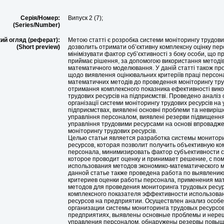
Серія/Номер:
Випуск 2 (7);
(Series/Number)
ий огляд (реферат):
Метою статті є розробка системи моніторингу трудових
(Short preview)
дозволить отримати об’єктивну комплексну оцінку пер
мінімізувати фактор суб’єктивності з боку особи, що пр
приймає рішення, за допомогою використання методів
математичного моделювання. У даній статті також пр
щодо виявлення оцінювальних критеріїв праці персон
математичних методів до проведення моніторингу тру
отримання комплексного показника ефективності вик
трудових ресурсів на підприємстві. Проведено аналіз
організації системи моніторингу трудових ресурсів на 
підприємствах, виявлені основні проблеми та невиріш
управління персоналом, виявлені резерви підвищенн
управління трудовими ресурсами на основі впровадж
моніторингу трудових ресурсів.
Целью статьи является разработка системы монитор
ресурсов, которая позволит получить объективную к
персонала, минимизировать фактор субъективности с
которое проводит оценку и принимает решение, с п
использования методов экономико-математического 
данной статье также проведена работа по выявлени
критериев оценки работы персонала, применения ма
методов для проведения мониторинга трудовых ресур
комплексного показателя эффективности использова
ресурсов на предприятии. Осуществлен анализ особ
организации системы мониторинга трудовых ресурсов
предприятиях, выявлены основные проблемы и нере
управления персоналом, обнаружены резервы повы