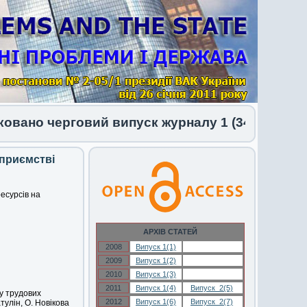
но черговий випуск журналу 1 (34) 2026
дприємстві
есурсів на
АРХІВ СТАТЕЙ
2008
Випуск 1(1)
Випуск 1(1)
2009
Випуск 1(2)
Випуск 1(2)
2010
Випуск 1(3)
Випуск 1(3)
2011
Випуск 1(4)
Випуск 2(5)
у трудових
2012
Випуск 1(6)
Випуск 2(7)
тулін, О. Новікова