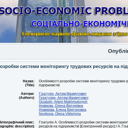
Опублікова
озробки системи моніторингу трудових ресурсів на пі
Назва:
Особливості розробки системи моніторингу трудових р
(Title)
підприємстві
Автори:
Гізатулін, Артем Махмутович
(Authors)
Гизатулин, Артем Махмутович
Gizatulin, Artem Makhmutovych
Новікова, Олена Вікторівна
Новикова, Елена Викторовна
Novikova, Olena Viktorivna
бліографічний опис:
Гізатулін А. Особливості розробки системи моніторинг
iographic description)
ресурсів на підприємстві [Електронний ресурс] / А. Гіза