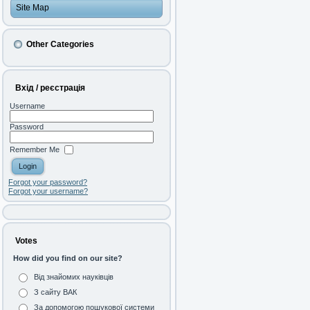
Site Map
Other Categories
Вхід / реєстрація
Username
Password
Remember Me
Forgot your password?
Forgot your username?
Votes
How did you find on our site?
Від знайомих науківців
З сайту ВАК
За допомогою пошукової системи