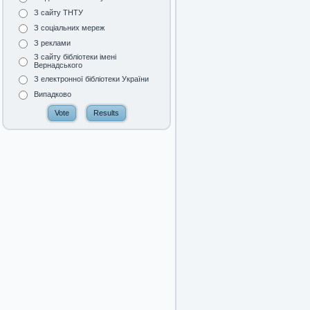
З сайту ТНТУ
З соціальних мереж
З реклами
З сайту бібліотеки імені
Вернадського
З електронної бібліотеки України
Випадково