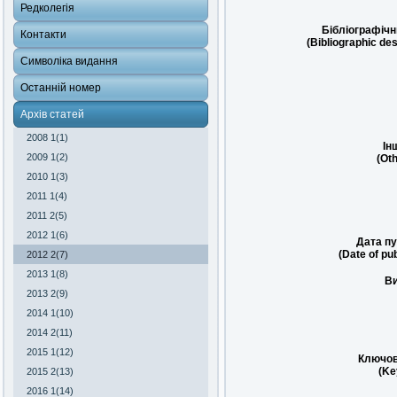
Редколегія
Бібліографічн
Контакти
(Bibliographic des
Символіка видання
Останній номер
Архів статей
2008 1(1)
Ін
2009 1(2)
(Oth
2010 1(3)
2011 1(4)
2011 2(5)
2012 1(6)
Дата пу
(Date of pub
2012 2(7)
2013 1(8)
Ви
2013 2(9)
2014 1(10)
2014 2(11)
2015 1(12)
Ключов
(Ke
2015 2(13)
2016 1(14)