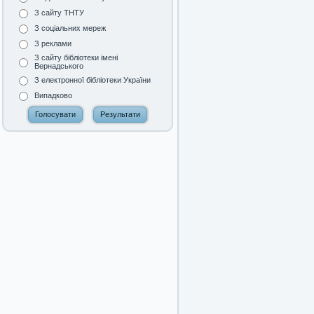
З сайту ТНТУ
З соціальних мереж
З реклами
З сайту бібліотеки імені
Вернадського
З електронної бібліотеки України
Випадково