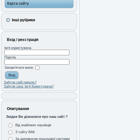
Карта сайту
Інші рубрики
Вхід / реєстрація
Ім'я користувача
Пароль
Запам'ятати мене
Забули свій пароль?
Забули своє Ім’я Користувача?
Опитування
Звідки Ви дізналися про наш сайт ?
Від знайомих науківців
З сайту ВАК
За допомогою пошукової системи